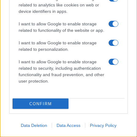
related to analytics like cookies on web or
EUROPA
device identifiers in apps.
Mosca: le esercitazioni nucleari di Germania e
Francia sono il preludio a una guerra contro la
I want to allow Google to enable storage
Russia
related to functionality of the website or app.
7504
I want to allow Google to enable storage
related to personalization.
I want to allow Google to enable storage
WORLD AFFAIRS
related to security, including authentication
functionality and fraud prevention, and other
NORD-AMERICA
user protection.
Iran-USA, scoppia il caso dei dati manipolati: il
nuovo metodo del Pentagono per minimizzare le
perdite
CONFIRM
NORD-AMERICA
"Scorte al limite": il retroscena CNN sulla difesa USA
nel conflitto iraniano
Data Deletion
Data Access
Privacy Policy
ASIA