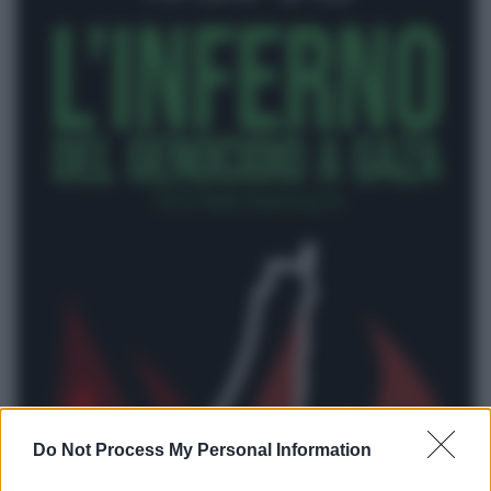
Do Not Process My Personal Information