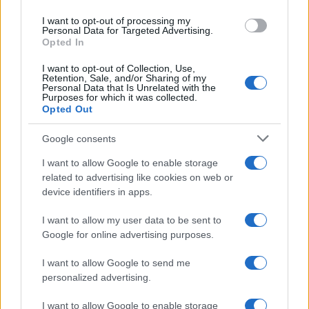
9291
use your data for below specified purposes in below Google
I want to opt-out of processing my
consent section.
Personal Data for Targeted Advertising.
EUROPA
Opted In
Quando il figlio di Netanyahu incitava
"l'occupazione musulmana" di Ceuta e Melilla
I want to opt-out of Collection, Use,
Retention, Sale, and/or Sharing of my
8643
Personal Data that Is Unrelated with the
Purposes for which it was collected.
ITALIA
Opted Out
Il turismo di massa e i "risvegli" del Corriere della
sera
Google consents
8426
I want to allow Google to enable storage
related to advertising like cookies on web or
EUROPA
device identifiers in apps.
La mappa di Eurostat che smonta tutte le storielle
che vi raccontano sul turismo di massa
I want to allow my user data to be sent to
8344
Google for online advertising purposes.
AMERICA LATINA
I want to allow Google to send me
Dalla Convertibilità al "grillete fiscal": l'Argentina si
personalized advertising.
consegna ai mercati (ancora una volta)
7930
I want to allow Google to enable storage