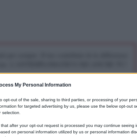
iti per sempre. Il tuo contributo fa la differenza:
mazione. L'ANTIDIPLOMATICO SEI ANCHE TU!
ocess My Personal Information
a 5€
Dona 15€
Scegli importo
to opt-out of the sale, sharing to third parties, or processing of your per
formation for targeted advertising by us, please use the below opt-out s
 selection.
: il bene e il male che si incontrano? Le
 that after your opt-out request is processed you may continue seeing i
una risposta inequivocabile
ased on personal information utilized by us or personal information dis