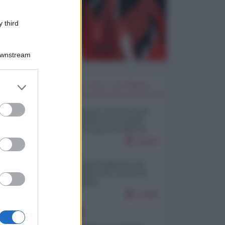
 third
Downstream
er and store
I PIÙ LETTI DELLA SETTIMANA
to grant or
ed purposes
Restare umani: la forma più
alta di ribellione al mondo
distopico di oggi (di Alberto
Bradanini)
20304
Ceuta: perché il Marocco fa
con noi quello che vuole (di
Alberto Negri)
12445
EUROPA