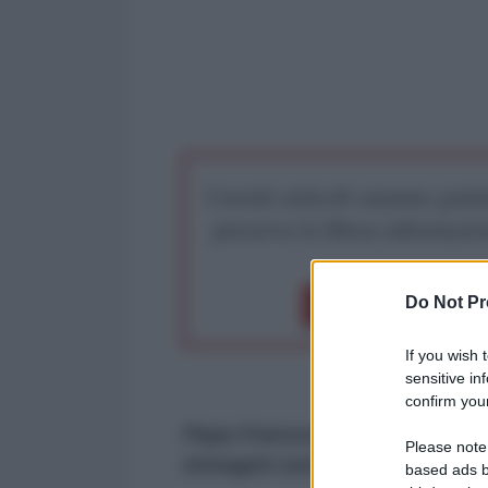
I nostri articoli saranno gratu
preserva la libera infor
Do Not Pr
Dona 1€
Don
If you wish 
sensitive in
confirm your
Papa Francesco incontra Obama
Please note
immagini sembrerebbero dare 
based ads b