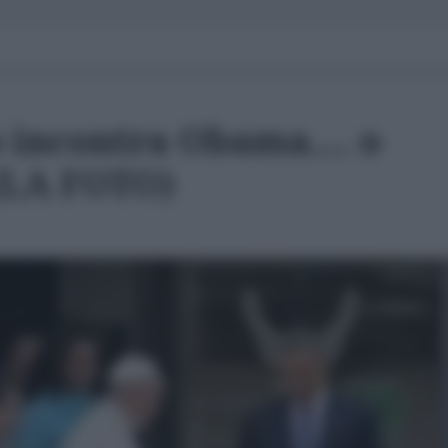
 incontra Obama.... o
 (LA FOTO)