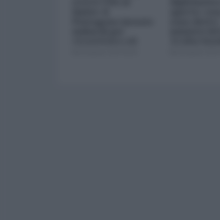
scorte USA al
diplomatico
limite: il
aperto: cosa
Pentagono investe
sono detti i
miliardi per
ministri di 
ricostituire gli
Arabia Sau
arsenali
04 Agosto 2026 09:00
03 Agosto 2026 