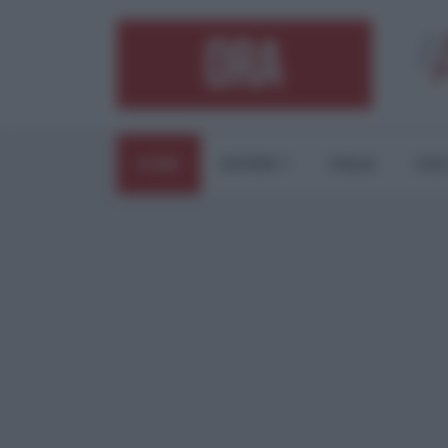
HOME
ESTERI
ITALIA
CUL