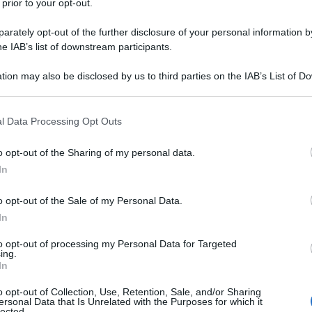
 prior to your opt-out.
rately opt-out of the further disclosure of your personal information by
he IAB’s list of downstream participants.
tion may also be disclosed by us to third parties on the IAB’s List of 
 that may further disclose it to other third parties.
ATTENZIONE!
 that this website/app uses one or more Google services and may gath
l Data Processing Opt Outs
including but not limited to your visit or usage behaviour. You may click 
 to Google and its third-party tags to use your data for below specifi
r reagire alla dittatura degli algoritmi.
o opt-out of the Sharing of my personal data.
ogle consent section.
iDiplomatico lede un tuo diritto fondamentale.
In
a vera informazione pluralista.
o opt-out of the Sale of my Personal Data.
a alla nostra Lunga Marcia.
In
to opt-out of processing my Personal Data for Targeted
ing.
Abbonati!
In
o opt-out of Collection, Use, Retention, Sale, and/or Sharing
ersonal Data that Is Unrelated with the Purposes for which it
lected.