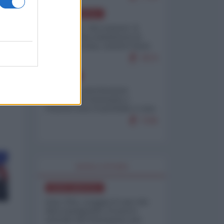
NORD-AMERICA
Il "mistero" dei numeri: il
governo Usa minimizza le
vittime in Iran, mentre fonti
interne...
7673
 a
EUROPA
Mosca: le esercitazioni
o
nucleari di Germania e
Francia sono il preludio a una
guerra contro la Russia
7335
WORLD AFFAIRS
NORD-AMERICA
Iran-USA, scoppia il caso dei
dati manipolati: il nuovo
metodo del Pentagono per