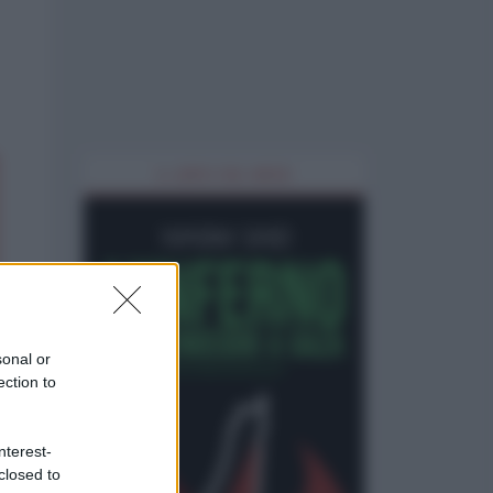
IL LIBRO DEL MESE
sonal or
ection to
nterest-
closed to