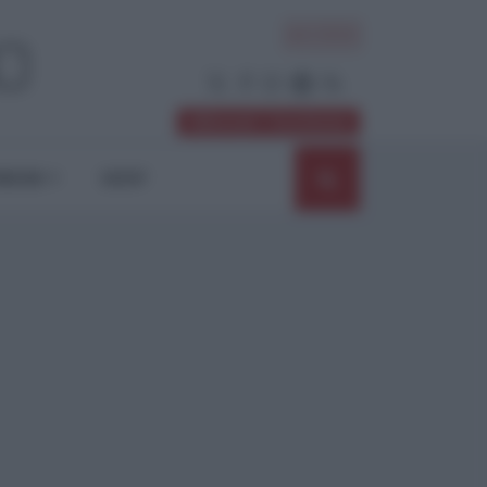
ACCEDI
Abbonati / Sostienici
NIONI
SHOP