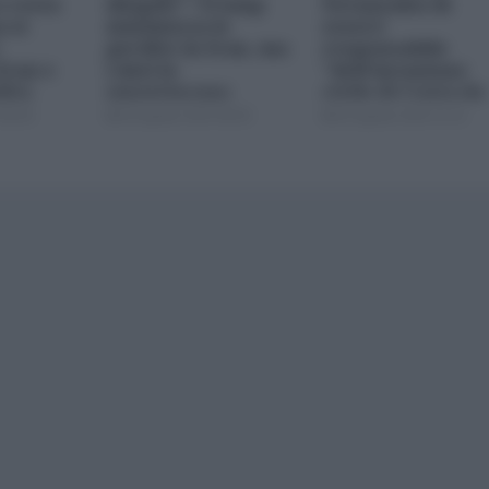
 resta
illegale": Trump
Netanyahu di
 si
minimizza le
essere
perdite in Iran, ma
responsabile
Iran e
i dati lo
"dell'invasione
dita
smentiscono
civile di Ceuta da
parte dei
08:00
03 Agosto 2026 08:00
02 Agosto 2026 15:15
marocchini"