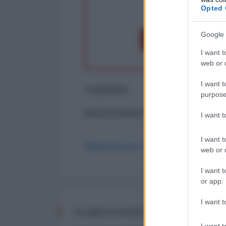
Opted 
op
Google 
Dona 1€
Don
I want t
web or d
I want t
Commenti
purpose
ancora nessun commento
I want 
I want t
Abbonati per commentare
web or d
I want t
or app.
I want t
Le più recenti da WORLD AFF
I want t