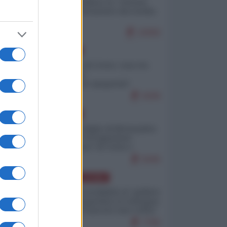
Quali sarebbero le “vittorie
ucraine” decantate dai media
italici?
10069
EUROPA
Invasione di Ceuta: cosa sta
accadendo
nell'enclave spagnola?
9208
EUROPA
Quando il figlio di Netanyahu
incitava "l'occupazione
musulmana" di Ceuta e
Melilla
8446
AMERICA LATINA
Dalla Convertibilità al "grillete
fiscal": l'Argentina si consegna
ai mercati (ancora una volta)
7766