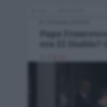
Home
WORLD AFFAIRS
24 Settembre 2015 00:00
Papa Francesco
era El Diablo?
1803