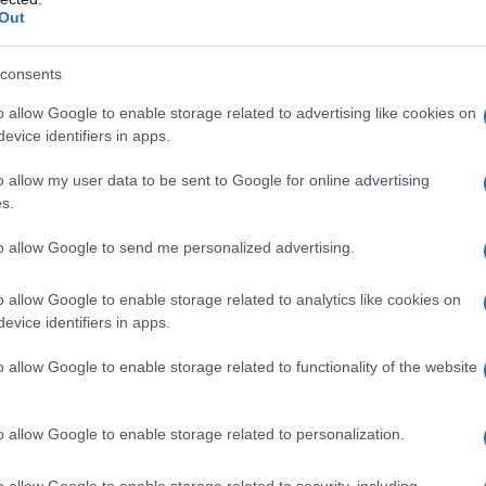
Out
pure effettua una donazione
consents
a 5€
Dona 15€
Scegli importo
o allow Google to enable storage related to advertising like cookies on
evice identifiers in apps.
o allow my user data to be sent to Google for online advertising
s.
to allow Google to send me personalized advertising.
o allow Google to enable storage related to analytics like cookies on
evice identifiers in apps.
o allow Google to enable storage related to functionality of the website
o allow Google to enable storage related to personalization.
AIRS
o allow Google to enable storage related to security, including