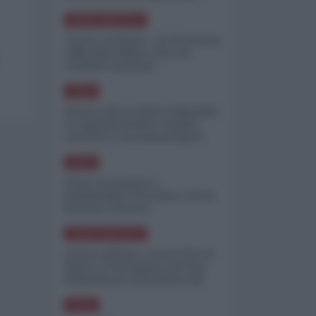
minimizzare le perdite
NORD-AMERICA
"Scorte al limite": il retroscena
CNN sulla difesa USA nel
conflitto iraniano
ASIA
Yemen, blocco Bab el-Mandab:
Le superpetroliere saudite
costrette a circumnavigare
l'Africa
ASIA
l'Iran era pronto a
bombardare l'Ucraina, cos'ha
fermato l'attacco
NORD-AMERICA
Guerra all'Iran, scorte USA al
limite: il Pentagono investe
miliardi per ricostituire gli
arsenali
ASIA