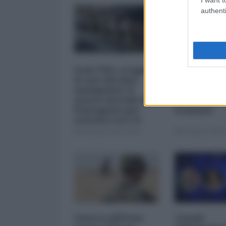
authenti
Iran-USA, scoppia
"Scorte al l
il caso dei dati
il retrosce
manipolati: il
sulla difes
nuovo metodo del
nel conflitt
Pentagono per
iraniano
minimizzare le
perdite
05 Agosto 2026 09:00
05 Agosto 2026 
Guerra all'Iran,
Canale