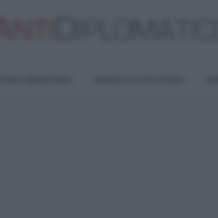
TURA E RESISTENZA
LAVORO E LOTTE SOCIALI
OPI