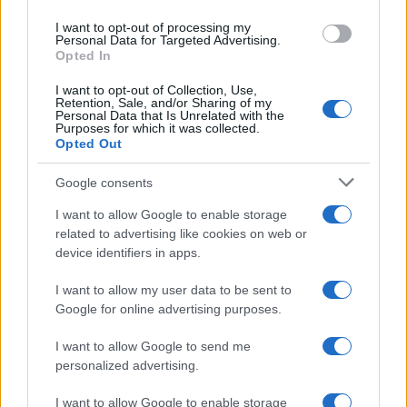
Yunnan: Dove il tè incontra il caffè e la
use your data for below specified purposes in below Google
macadamia profuma di futuro
I want to opt-out of processing my
consent section.
Personal Data for Targeted Advertising.
27 Ottobre 2025 10:00
Opted In
I want to opt-out of Collection, Use,
Retention, Sale, and/or Sharing of my
Personal Data that Is Unrelated with the
Purposes for which it was collected.
#
I
MEDIA
ALLA
GUERRA
Opted Out
Google consents
di Francesco Santoianni
I want to allow Google to enable storage
related to advertising like cookies on web or
device identifiers in apps.
I want to allow my user data to be sent to
Google for online advertising purposes.
Milioni di chiamate spam? Colpa dello
Stato che non c’è più
I want to allow Google to send me
28 Luglio 2026 16:00
personalized advertising.
I want to allow Google to enable storage