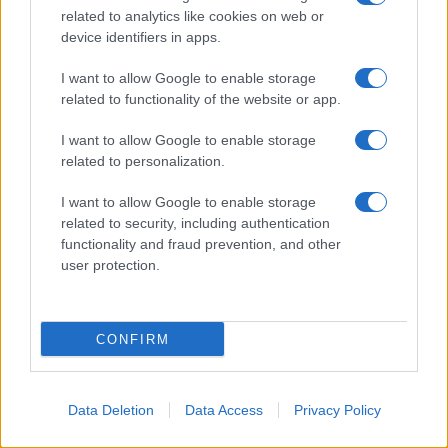
Yunnan: Dove il tè incontra il caffè e la
related to analytics like cookies on web or
macadamia profuma di futuro
device identifiers in apps.
27 Ottobre 2025 10:00
I want to allow Google to enable storage
related to functionality of the website or app.
#
I
MEDIA
ALLA
GUERRA
I want to allow Google to enable storage
related to personalization.
di Francesco Santoianni
I want to allow Google to enable storage
related to security, including authentication
functionality and fraud prevention, and other
user protection.
Milioni di chiamate spam? Colpa dello
CONFIRM
Stato che non c’è più
28 Luglio 2026 16:00
Data Deletion
Data Access
Privacy Policy