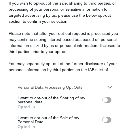
If you wish to opt-out of the sale, sharing to third parties, or
processing of your personal or sensitive information for
targeted advertising by us, please use the below opt-out
section to confirm your selection.
Dalla Convertibilità al "grillete fiscal":
Please note that after your opt-out request is processed you
l'Argentina si consegna ai mercati (ancora
may continue seeing interest-based ads based on personal
una volta)
information utilized by us or personal information disclosed to
third parties prior to your opt-out.
01 Agosto 2026 19:07
You may separately opt-out of the further disclosure of your
personal information by third parties on the IAB’s list of
downstream participants.
#
ECONOMIA
E
DINTORNI
Personal Data Processing Opt Outs
This information may also be disclosed by us to third parties
on the IAB’s List of Downstream Participants that may further
di Giuseppe Masala
I want to opt-out of the Sharing of my
disclose it to other third parties.
personal data.
Opted In
Please note that this website/app uses one or more Google
services and may gather and store information including but
I want to opt-out of the Sale of my
Personal Data.
not limited to your visit or usage behaviour. You may click to
Opted In
grant or deny consent to Google and its third-party tags to