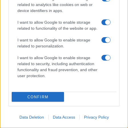
related to analytics like cookies on web or
device identifiers in apps.
#
GENERAZIONE
ANTIDIPLOMATICA
I want to allow Google to enable storage
related to functionality of the website or app.
I want to allow Google to enable storage
related to personalization.
I want to allow Google to enable storage
related to security, including authentication
Berlino salva la privacy delle chat online –
functionality and fraud prevention, and other
ma il rischio censura resta all’orizzonte
user protection.
17 Ottobre 2025 13:00
CONFIRM
#
UNA
FINESTRA
APERTA
Data Deletion
Data Access
Privacy Policy
Una finestra aperta