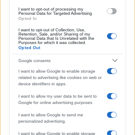
Gli Stati Uniti stanno perdendo “la Guerra
use your data for below specified purposes in below Google
I want to opt-out of processing my
Mondiale a pezzi”?
consent section.
Personal Data for Targeted Advertising.
Opted In
25 Giugno 2026 10:00
I want to opt-out of Collection, Use,
Retention, Sale, and/or Sharing of my
Personal Data that Is Unrelated with the
Purposes for which it was collected.
#
EXODUS
Opted Out
Google consents
di Michelangelo Severgnini
I want to allow Google to enable storage
related to advertising like cookies on web or
device identifiers in apps.
I want to allow my user data to be sent to
La Trilogia del Rimosso di Michelangelo
Google for online advertising purposes.
Severgnini, prodotta da l'AntiDiplomatico,
interamente in chiaro
I want to allow Google to send me
24 Luglio 2026 15:49
personalized advertising.
I want to allow Google to enable storage