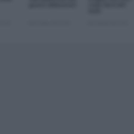
generi alimentari
come farsi del
male
 22:00
05 Ottobre 2025 13:00
22 Agosto 2025 10:00