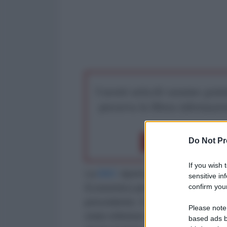
I nostri articoli saranno gratu
preserva la libera infor
Do Not Pr
Dona 1€
Don
If you wish 
La
BBC
riporta l'indice PMI manif
sensitive in
confirm your
Economics per la Spagna passat
precedente. Il dato rileva l'inizio
Please note
stato inferiore al 50% (la soglia d
based ads b