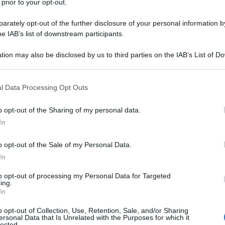
 prior to your opt-out.
di acquisto da Aprile 2011. Secondo la BBC, il PMI è
o complesso, con la Germania che registra un calo
rately opt-out of the further disclosure of your personal information by
he IAB’s list of downstream participants.
tion may also be disclosed by us to third parties on the IAB’s List of 
 that may further disclose it to other third parties.
ATTENZIONE!
 that this website/app uses one or more Google services and may gath
l Data Processing Opt Outs
r reagire alla dittatura degli algoritmi.
including but not limited to your visit or usage behaviour. You may click 
 to Google and its third-party tags to use your data for below specifi
iDiplomatico lede un tuo diritto fondamentale.
o opt-out of the Sharing of my personal data.
ogle consent section.
In
a vera informazione pluralista.
a alla nostra Lunga Marcia.
o opt-out of the Sale of my Personal Data.
In
to opt-out of processing my Personal Data for Targeted
Abbonati!
ing.
In
o opt-out of Collection, Use, Retention, Sale, and/or Sharing
ersonal Data that Is Unrelated with the Purposes for which it
pure effettua una donazione
lected.