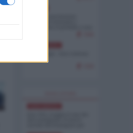
EUROPA
Mosca: le esercitazioni
nucleari di Germania e
Francia sono il preludio a una
guerra contro la Russia
7645
NORD-AMERICA
Chris Hedges - Don Corleone
Trump
7220
WORLD AFFAIRS
NORD-AMERICA
Iran-USA, scoppia il caso dei
dati manipolati: il nuovo
metodo del Pentagono per
minimizzare le perdite