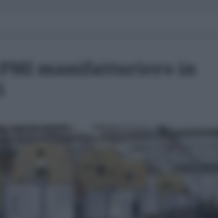
 PMI manifatturiero in
1