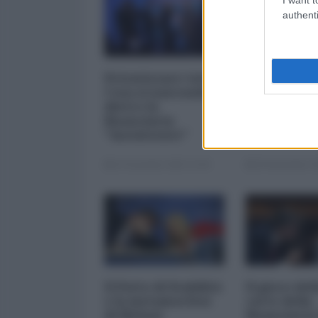
authenti
Privatizzare tutto.
I 5 element
Cosa si nasconde
inquietanti
dietro la
vicenda Mp
finanziaria
Mediobanc
"inesistente"
22 Dicembre 2025 12:00
29 Novembre 20
Il Patto di Stabilità
Il gioco del
e la metamorfosi
carte della
di Meloni
finanziaria