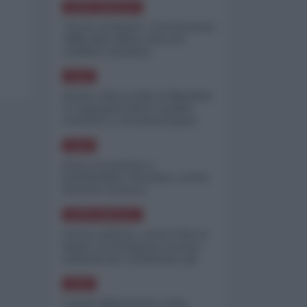
NORD-AMERICA
"Scorte al limite": il retroscena
CNN sulla difesa USA nel
conflitto iraniano
ASIA
Yemen, blocco Bab el-Mandab:
Le superpetroliere saudite
costrette a circumnavigare
l'Africa
ASIA
l'Iran era pronto a
bombardare l'Ucraina, cos'ha
fermato l'attacco
NORD-AMERICA
Guerra all'Iran, scorte USA al
limite: il Pentagono investe
miliardi per ricostituire gli
arsenali
ASIA
Canale diplomatico resta