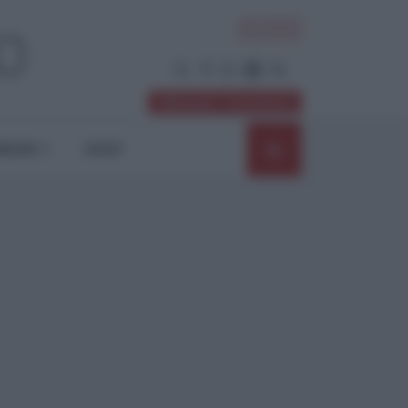
ACCEDI
Abbonati / Sostienici
NIONI
SHOP