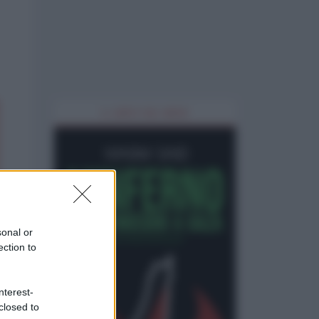
IL LIBRO DEL MESE
sonal or
ection to
nterest-
closed to