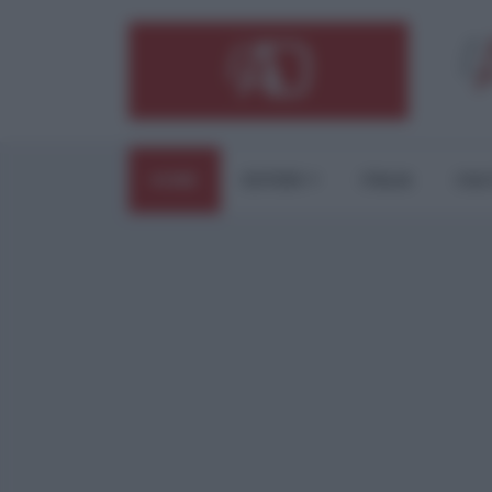
HOME
ESTERI
ITALIA
CUL