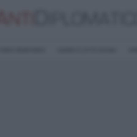
TURA E RESISTENZA
LAVORO E LOTTE SOCIALI
OPI