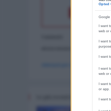
Opted 
Dona 1€
Don
Google 
I want t
web or d
Commenti
I want t
purpose
ancora nessun commento
I want 
Abbonati per commentare
I want t
web or d
I want t
or app.
Le più recenti da Finanza
I want t
I want t