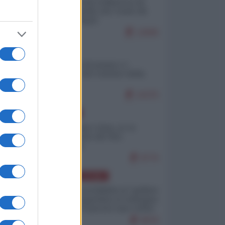
Ceuta: perché il Marocco fa
con noi quello che vuole (di
Alberto Negri)
12845
ITALIA
Il turismo di massa e i
"risvegli" del Corriere della
sera
10375
EUROPA
Cina, Russia e Iran, io ve
l’avevo detto (di Vito
Petrocelli)
8770
AMERICA LATINA
Dalla Convertibilità al "grillete
fiscal": l'Argentina si consegna
ai mercati (ancora una volta)
8076