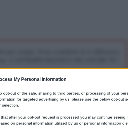
iti per sempre. Il tuo contributo fa la differenza:
mazione. L'ANTIDIPLOMATICO SEI ANCHE TU!
ocess My Personal Information
a 5€
Dona 15€
Scegli importo
to opt-out of the sale, sharing to third parties, or processing of your per
atturiero realizzato e pubblicato da Markit
formation for targeted advertising by us, please use the below opt-out s
 selection.
o al 50% nel mese di giugno dal 48,1% del mese
 di una ripresa nel settore manifatturiero. L'indice era
 that after your opt-out request is processed you may continue seeing i
i crescita) dall'inizio del 2011. La Spagna ha visto
ased on personal information utilized by us or personal information dis