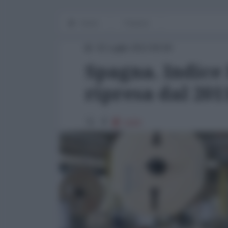
Home
Finanza
02 Luglio 2013 00:00
Spagna. Indice
ripresa dal 201
1193