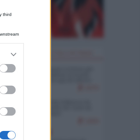
 third
Downstream
er and store
I PIÙ LETTI DELLA SETTIMANA
to grant or
ed purposes
Restare umani: la forma più
alta di ribellione al mondo
distopico di oggi (di Alberto
Bradanini)
22270
Ceuta: perché il Marocco fa
con noi quello che vuole (di
Alberto Negri)
12694
EUROPA