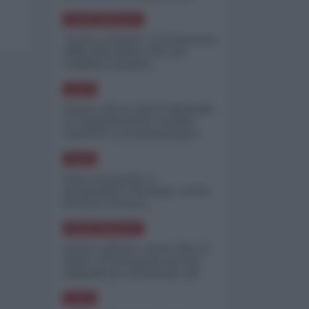
minimizzare le perdite
NORD-AMERICA
"Scorte al limite": il retroscena
CNN sulla difesa USA nel
conflitto iraniano
ASIA
Yemen, blocco Bab el-Mandab:
Le superpetroliere saudite
costrette a circumnavigare
l'Africa
ASIA
l'Iran era pronto a
bombardare l'Ucraina, cos'ha
fermato l'attacco
NORD-AMERICA
Guerra all'Iran, scorte USA al
limite: il Pentagono investe
miliardi per ricostituire gli
arsenali
ASIA