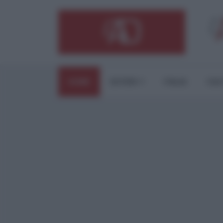
HOME
ESTERI
ITALIA
CUL