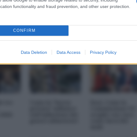
cation functionality and fraud prevention, and other user protection.
i più
Nexperia,
Chi paga il
 della
l'ennesimo
risanamento dei
s-
suicidio europeo
conti pubblici
a
(Spiegato facile)
CONFIRM
25 11:00
23 Ottobre 2025 07:00
20 Ottobre 2025 09:00
Data Deletion
Data Access
Privacy Policy
le tre
Come la "borsa
Dazi. Come la
privata" influisce
Commissione UE
 2026
sull'inflazione dei
sceglie con cura
generi alimentari
come farsi del
male