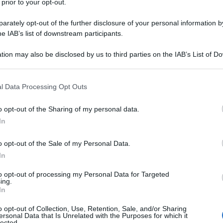
 prior to your opt-out.
rately opt-out of the further disclosure of your personal information by
ATTENZIONE!
he IAB’s list of downstream participants.
tion may also be disclosed by us to third parties on the IAB’s List of 
r reagire alla dittatura degli algoritmi.
 that may further disclose it to other third parties.
iDiplomatico lede un tuo diritto fondamentale.
 that this website/app uses one or more Google services and may gath
l Data Processing Opt Outs
a vera informazione pluralista.
including but not limited to your visit or usage behaviour. You may click 
a alla nostra Lunga Marcia.
 to Google and its third-party tags to use your data for below specifi
o opt-out of the Sharing of my personal data.
ogle consent section.
In
Abbonati!
o opt-out of the Sale of my Personal Data.
In
to opt-out of processing my Personal Data for Targeted
ing.
pure effettua una donazione
In
o opt-out of Collection, Use, Retention, Sale, and/or Sharing
a 5€
Dona 15€
Scegli importo
ersonal Data that Is Unrelated with the Purposes for which it
lected.