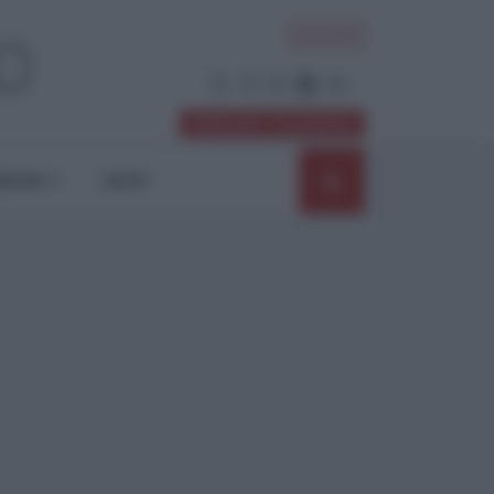
ACCEDI
Abbonati / Sostienici
NIONI
SHOP