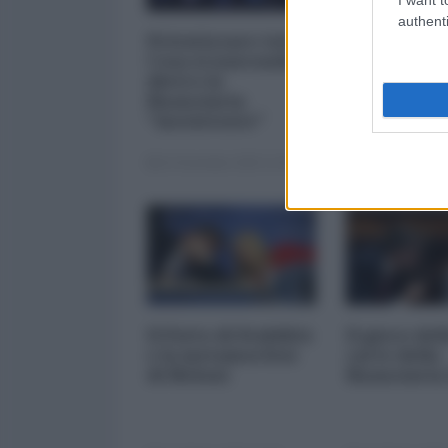
authenti
Privatizzare tutto.
I 5 element
Cosa si nasconde
inquietanti
dietro la
vicenda Mp
finanziaria
Mediobanc
"inesistente"
22 Dicembre 2025 12:00
29 Novembre 20
Il Patto di Stabilità
Il gioco del
e la metamorfosi
carte della
di Meloni
finanziaria