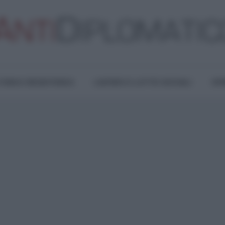
TURA E RESISTENZA
LAVORO E LOTTE SOCIALI
OPI