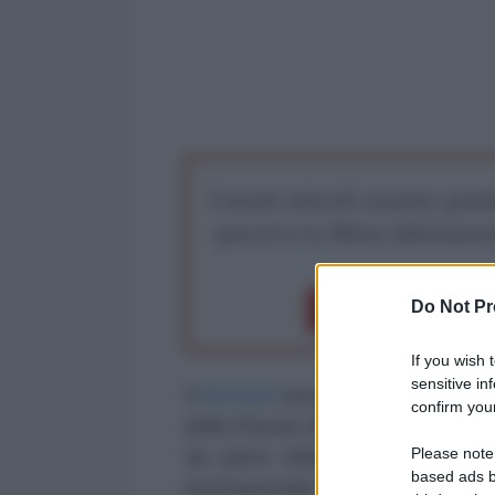
I nostri articoli saranno gratu
preserva la libera infor
Do Not Pr
Dona 1€
Don
If you wish 
sensitive in
Il
Servizio
europeo per l’azione es
confirm your
della Russia del funzionario dell
Please note
da parte della Russia sul terri
based ads b
internazionale e il principio dell'in