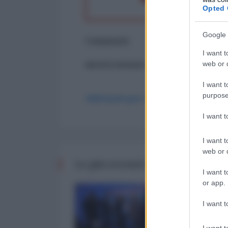
Opted 
Google 
Commenti
I want t
web or d
ancora nessun commento
I want t
purpose
Abbonati per commentare
I want 
I want t
web or d
Le più recenti da Finanza
I want t
or app.
I want t
I want t