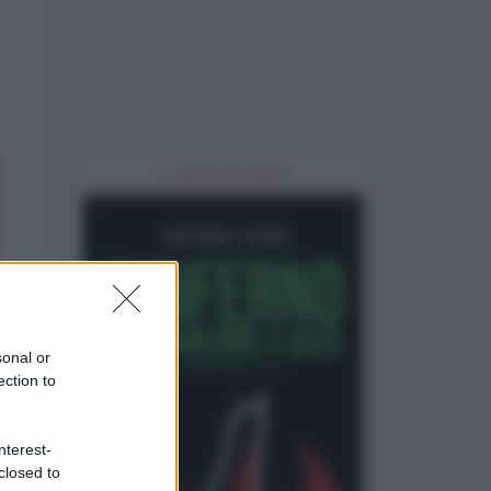
IL LIBRO DEL MESE
sonal or
ection to
nterest-
closed to