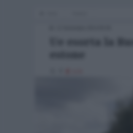
Home
Finanza
12 Settembre 2014 00:00
Ue esorta la Rus
estone
1178