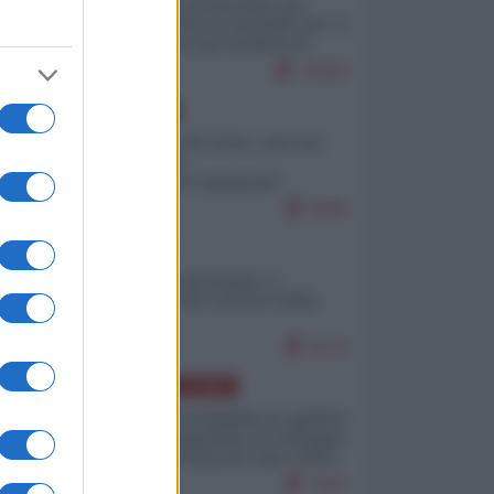
La mappa di Eurostat che
smonta tutte le storielle che vi
raccontano sul turismo di
massa
10352
EUROPA
Invasione di Ceuta: cosa sta
accadendo
nell'enclave spagnola?
9299
ITALIA
Il turismo di massa e i
"risvegli" del Corriere della
sera
9176
AMERICA LATINA
Dalla Convertibilità al "grillete
fiscal": l'Argentina si consegna
ai mercati (ancora una volta)
7937