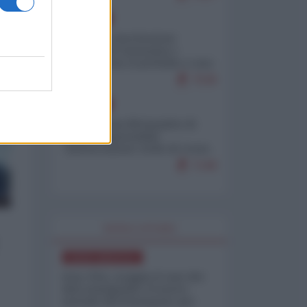
EUROPA
Mosca: le esercitazioni
nucleari di Germania e
Francia sono il preludio a una
guerra contro la Russia
7538
EUROPA
Petro accusa Netanyahu di
essere responsabile
"dell'invasione civile di Ceuta
da parte dei marocchini"
7148
WORLD AFFAIRS
NORD-AMERICA
Iran-USA, scoppia il caso dei
dati manipolati: il nuovo
metodo del Pentagono per