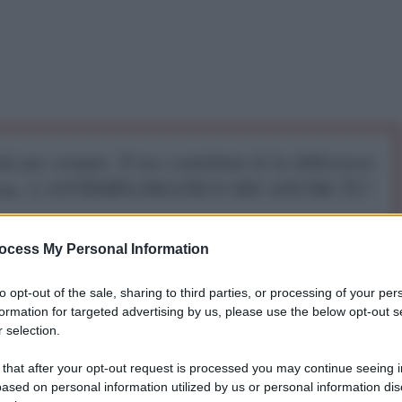
iti per sempre. Il tuo contributo fa la differenza:
mazione. L'ANTIDIPLOMATICO SEI ANCHE TU!
ocess My Personal Information
a 5€
Dona 15€
Scegli importo
to opt-out of the sale, sharing to third parties, or processing of your per
formation for targeted advertising by us, please use the below opt-out s
terna ha chiesto la "liberazione immediata" da parte
 selection.
'intelligence estone, Eston Kohver. “Il suo rapimento
 that after your opt-out request is processed you may continue seeing i
torio estone, il 5 settembre, va contro il diritto
ased on personal information utilized by us or personal information dis
violabilità delle frontiere".