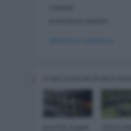
Commenti
ancora nessun commento
Abbonati per commentare
Le più recenti da WORLD AFF
Iran-USA, scoppia
"Scorte al l