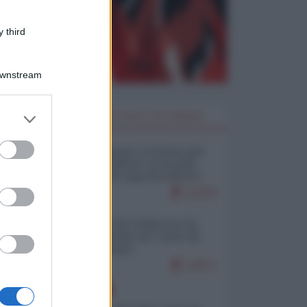
 third
Downstream
er and store
I PIÙ LETTI DELLA SETTIMANA
to grant or
ed purposes
Restare umani: la forma più
alta di ribellione al mondo
distopico di oggi (di Alberto
Bradanini)
21433
Ceuta: perché il Marocco fa
con noi quello che vuole (di
Alberto Negri)
12571
EUROPA