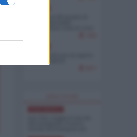
EUROPA
Petro accusa Netanyahu di
essere responsabile
"dell'invasione civile di Ceuta
da parte dei marocchini"
7083
EUROPA
Ceuta, perché non mi aspetto
più nulla dall'UE
6877
WORLD AFFAIRS
NORD-AMERICA
Iran-USA, scoppia il caso dei
dati manipolati: il nuovo
metodo del Pentagono per
minimizzare le perdite