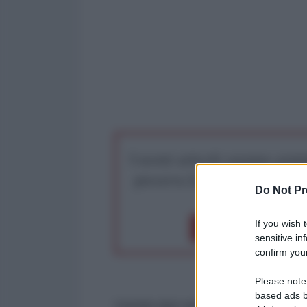
I nostri articoli saranno gratu
preserva la libera infor
Do Not Pr
If you wish 
Dona 1€
Don
sensitive in
confirm your
Please note
based ads b
Uomini duri nel Parlamento greco