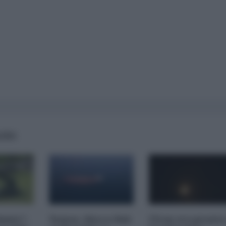
AIRS
imite":
Yemen, blocco Bab
l'Iran era pronto