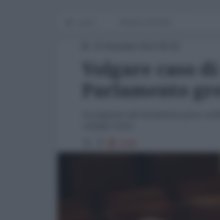
Home
WORLD AFFAIRS
19 Dicembre 2014 00:00
Volgare caso di
Parlamento gr
Un deputato del Parlamento greco sniffa 
colleghi vicini.
2428