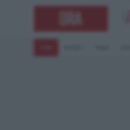
HOME
ESTERI
ITALIA
CUL