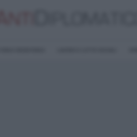
TURA E RESISTENZA
LAVORO E LOTTE SOCIALI
OPI