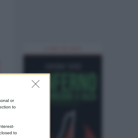
IL LIBRO DEL MESE
sonal or
ection to
nterest-
closed to