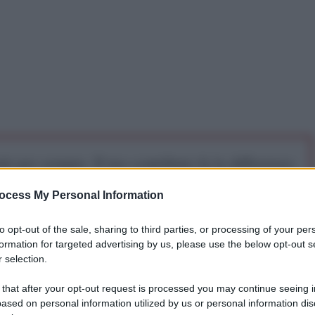
iti per sempre. Il tuo contributo fa la differenza:
mazione. L'ANTIDIPLOMATICO SEI ANCHE TU!
ocess My Personal Information
to opt-out of the sale, sharing to third parties, or processing of your per
a 5€
Dona 15€
Scegli importo
formation for targeted advertising by us, please use the below opt-out s
 selection.
 that after your opt-out request is processed you may continue seeing i
ased on personal information utilized by us or personal information dis
. "Maci" con uno spiccato feticismo verso un