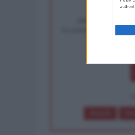
authenti
Abbiamo poco tempo pe
La censura imposta a l'Ant
Rivendica un
Partecip
op
Dona 1€
Don