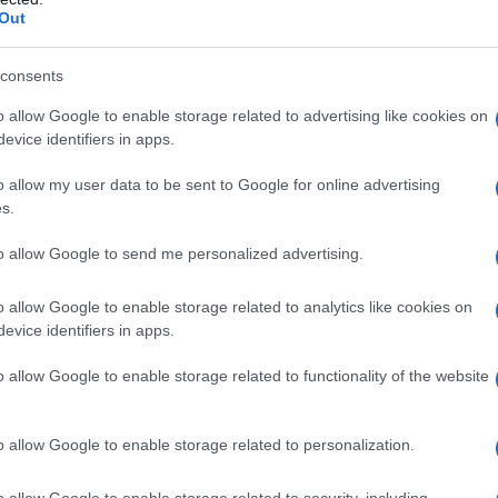
uto, Rachel Makri ha dichiarato che “sono dei
Out
mpo con dei stupidi”.
consents
o allow Google to enable storage related to advertising like cookies on
x deputati di SYRIZA.
Il quotidiano greco Avgi li ha
evice identifiers in apps.
.
Tra il gruppo di bontemponi anche Spyros
o allow my user data to be sent to Google for online advertising
a), Christos Aidonis e Markos Bolaris (ex PASOK).
s.
 di SYRIZA Zoi Konstantopoupou hanno spesso
to allow Google to send me personalized advertising.
 parte di loro colleghi.
In un simile contesto
e riporta la notizia, i media greci e i network
o allow Google to enable storage related to analytics like cookies on
nte nella categoria: “notizie a latere del voto
evice identifiers in apps.
critiche particolari a quanto avvenuto.
o allow Google to enable storage related to functionality of the website
.
o allow Google to enable storage related to personalization.
o allow Google to enable storage related to security, including