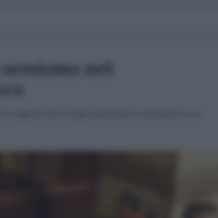
 sessismo nel
eco
il cappotto della collega Rachel Makri nell'ilarità di suoi