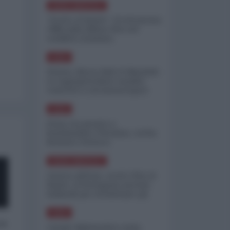
NORD-AMERICA
"Scorte al limite": il retroscena
CNN sulla difesa USA nel
conflitto iraniano
ASIA
Yemen, blocco Bab el-Mandab:
Le superpetroliere saudite
costrette a circumnavigare
l'Africa
ASIA
l'Iran era pronto a
bombardare l'Ucraina, cos'ha
fermato l'attacco
NORD-AMERICA
Guerra all'Iran, scorte USA al
limite: il Pentagono investe
miliardi per ricostituire gli
arsenali
ASIA
 a
Canale diplomatico resta