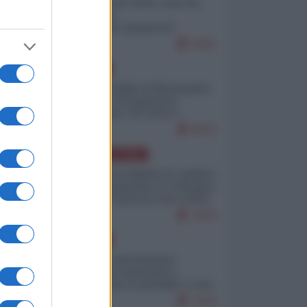
Invasione di Ceuta: cosa sta
accadendo
nell'enclave spagnola?
9251
EUROPA
Quando il figlio di Netanyahu
incitava "l'occupazione
musulmana" di Ceuta e
Melilla
8570
AMERICA LATINA
Dalla Convertibilità al "grillete
fiscal": l'Argentina si consegna
ai mercati (ancora una volta)
7876
EUROPA
Mosca: le esercitazioni
nucleari di Germania e
Francia sono il preludio a una
guerra contro la Russia
7433