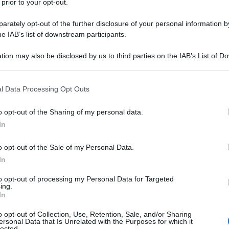
 prior to your opt-out.
 del Parlamento greco allunga il suo naso sul
kri nell'ilarità di suoi colleghi vicini.
rately opt-out of the further disclosure of your personal information by
he IAB’s list of downstream participants.
 Psarianos “sniffa” il cappotto della sua collega,
tion may also be disclosed by us to third parties on the IAB’s List of 
 sessista che fa tanto ridere anche i suoi colleghi
 that may further disclose it to other third parties.
, colui che tiene parte del cappotto della deputata e
di aver “scopato metà Atene”.
 that this website/app uses one or more Google services and may gath
l Data Processing Opt Outs
including but not limited to your visit or usage behaviour. You may click 
 to Google and its third-party tags to use your data for below specifi
o opt-out of the Sharing of my personal data.
ogle consent section.
In
o opt-out of the Sale of my Personal Data.
so mercoledì notte nel Parlamento greco poco prima
In
presidente della Repubblica. Secondo il resoconto dei
to opt-out of processing my Personal Data for Targeted
o vicino a Tatsopoulos insieme ad altri deputati
ing.
altra deputata indipendente, aveva lasciato il suo
In
ontanata per alcuni momenti.
o opt-out of Collection, Use, Retention, Sale, and/or Sharing
ersonal Data that Is Unrelated with the Purposes for which it
lected.