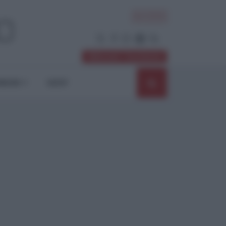
ACCEDI
Abbonati / Sostienici
NIONI
SHOP