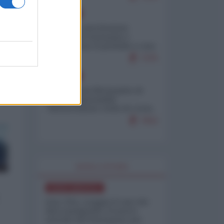
EUROPA
Mosca: le esercitazioni
nucleari di Germania e
Francia sono il preludio a una
guerra contro la Russia
7375
EUROPA
Petro accusa Netanyahu di
essere responsabile
"dell'invasione civile di Ceuta
da parte dei marocchini"
7053
WORLD AFFAIRS
NORD-AMERICA
Iran-USA, scoppia il caso dei
dati manipolati: il nuovo
metodo del Pentagono per