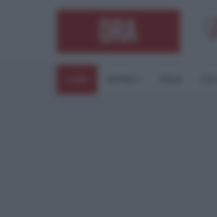
HOME
ESTERI
ITALIA
CUL