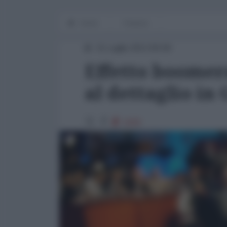
Home
Finanza
31 Luglio 2013 00:00
Effetto boomera
al dettaglio i
1920