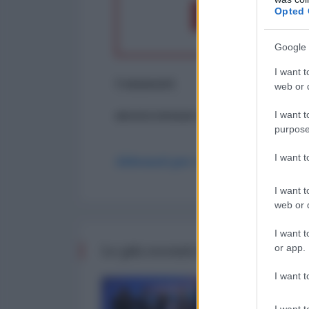
Opted 
Dona 1€
Don
Google 
I want t
Commenti
web or d
I want t
ancora nessun commento
purpose
I want 
Abbonati per commentare
I want t
web or d
I want t
Le più recenti da Finanza
or app.
I want t
I want t