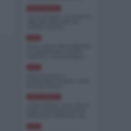
minimizzare le perdite
NORD-AMERICA
"Scorte al limite": il retroscena
CNN sulla difesa USA nel
conflitto iraniano
ASIA
Yemen, blocco Bab el-Mandab:
Le superpetroliere saudite
costrette a circumnavigare
l'Africa
ASIA
l'Iran era pronto a
bombardare l'Ucraina, cos'ha
fermato l'attacco
NORD-AMERICA
Guerra all'Iran, scorte USA al
limite: il Pentagono investe
miliardi per ricostituire gli
arsenali
ASIA