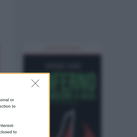
IL LIBRO DEL MESE
sonal or
ection to
nterest-
closed to