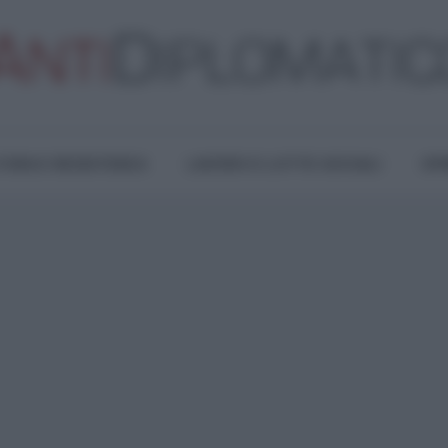
TURA E RESISTENZA
LAVORO E LOTTE SOCIALI
OPI