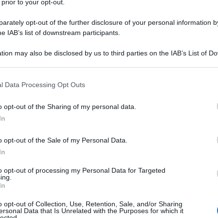
 prior to your opt-out.
gli esperti. A maggio, al contrario, le vendite avevano
per cento.
rately opt-out of the further disclosure of your personal information by
he IAB’s list of downstream participants.
ATTENZIONE!
tion may also be disclosed by us to third parties on the IAB’s List of 
 that may further disclose it to other third parties.
r reagire alla dittatura degli algoritmi.
 that this website/app uses one or more Google services and may gath
l Data Processing Opt Outs
including but not limited to your visit or usage behaviour. You may click 
iDiplomatico lede un tuo diritto fondamentale.
 to Google and its third-party tags to use your data for below specifi
a vera informazione pluralista.
o opt-out of the Sharing of my personal data.
ogle consent section.
In
a alla nostra Lunga Marcia.
o opt-out of the Sale of my Personal Data.
In
Abbonati!
to opt-out of processing my Personal Data for Targeted
ing.
In
pure effettua una donazione
o opt-out of Collection, Use, Retention, Sale, and/or Sharing
ersonal Data that Is Unrelated with the Purposes for which it
lected.