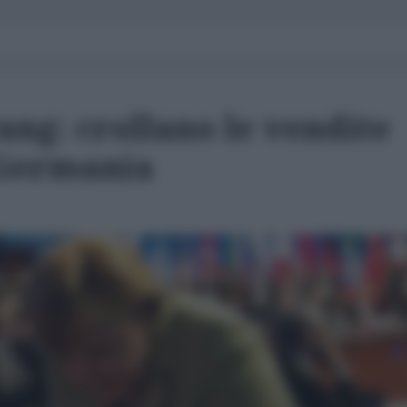
ng: crollano le vendite
n Germania