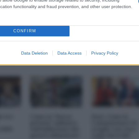
cation functionality and fraud prevention, and other user protection.
i più
Nexperia,
Chi paga il
 della
l'ennesimo
risanamento dei
CONFIRM
s-
suicidio europeo
conti pubblici
a
(Spiegato facile)
Data Deletion
Data Access
Privacy Policy
25 11:00
23 Ottobre 2025 07:00
20 Ottobre 2025 09:00
le tre
Come la "borsa
Dazi. Come la
privata" influisce
Commissione UE
 2026
sull'inflazione dei
sceglie con cura
generi alimentari
come farsi del