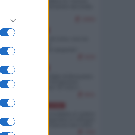
Quali sarebbero le “vittorie
ucraine” decantate dai media
italici?
10994
EUROPA
Invasione di Ceuta: cosa sta
accadendo
nell'enclave spagnola?
9226
EUROPA
Quando il figlio di Netanyahu
incitava "l'occupazione
musulmana" di Ceuta e
Melilla
8501
AMERICA LATINA
Dalla Convertibilità al "grillete
fiscal": l'Argentina si consegna
ai mercati (ancora una volta)
7830