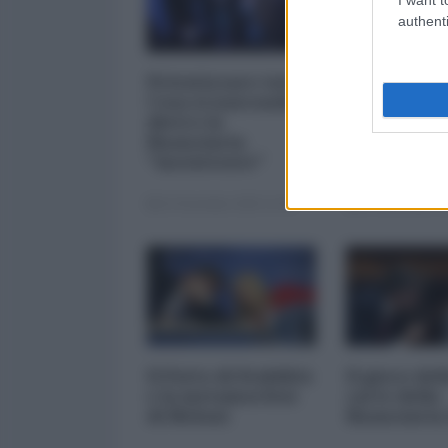
authenti
Privatizzare tutto.
I 5 element
Cosa si nasconde
inquietanti
dietro la
vicenda Mp
finanziaria
Mediobanc
"inesistente"
22 Dicembre 2025 12:00
29 Novembre 20
Il Patto di Stabilità
Il gioco del
e la metamorfosi
carte della
di Meloni
finanziaria