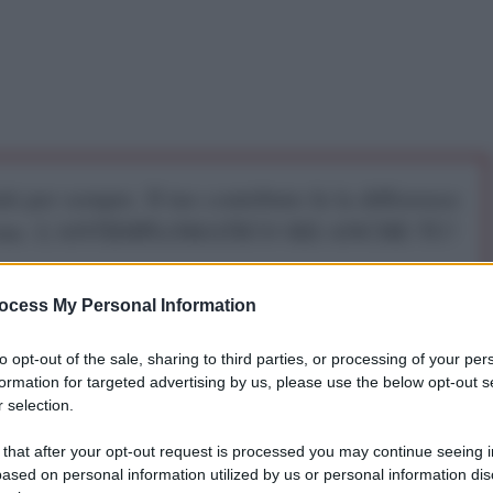
iti per sempre. Il tuo contributo fa la differenza:
mazione. L'ANTIDIPLOMATICO SEI ANCHE TU!
ocess My Personal Information
a 5€
Dona 15€
Scegli importo
to opt-out of the sale, sharing to third parties, or processing of your per
ale di Statistica tedesca
testimoniano
l'effetto
formation for targeted advertising by us, please use the below opt-out s
 selection.
usterità imposte da Berlino
al resto d'Europa.
le vendite al dettaglio sono calate dell’1,5% su
 that after your opt-out request is processed you may continue seeing i
se annua.
Si tratta di statistiche nettamente inferiori
ased on personal information utilized by us or personal information dis