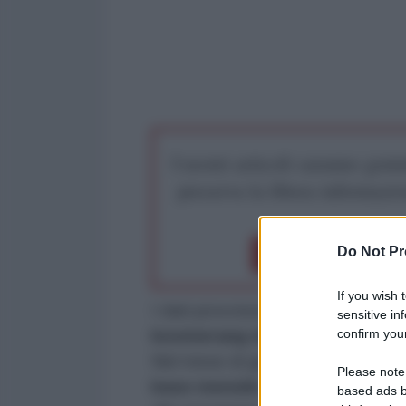
I nostri articoli saranno gratu
preserva la libera infor
Do Not Pr
Dona 1€
Don
If you wish 
I dati provvisori dell’
Ufficio feder
sensitive in
confirm your
boomerang delle politiche d'a
Nel mese di giugno, in Germania
Please note
base mensile e del 2,8% su ba
based ads b