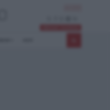
ACCEDI
Abbonati / Sostienici
NIONI
SHOP