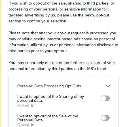
If you wish to opt-out of the sale, sharing to third parties, or
processing of your personal or sensitive information for
di Loretta Napoleoni
targeted advertising by us, please use the below opt-out
section to confirm your selection.
Please note that after your opt-out request is processed you
may continue seeing interest-based ads based on personal
information utilized by us or personal information disclosed to
"Black Rock non perde mai" – l'allarme di
third parties prior to your opt-out.
Volpi sulla bolla tecnologica
You may separately opt-out of the further disclosure of your
27 Giugno 2026 16:24
personal information by third parties on the IAB’s list of
downstream participants.
Personal Data Processing Opt Outs
This information may also be disclosed by us to third parties
#
MONDISUD
on the IAB’s List of Downstream Participants that may further
I want to opt-out of the Sharing of my
disclose it to other third parties.
personal data.
Opted In
di Fabrizio Verde
Please note that this website/app uses one or more Google
services and may gather and store information including but
I want to opt-out of the Sale of my
Personal Data.
not limited to your visit or usage behaviour. You may click to
Opted In
grant or deny consent to Google and its third-party tags to