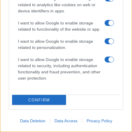
related to analytics like cookies on web or
device identifiers in apps.
I want to allow Google to enable storage
#
EXODUS
related to functionality of the website or app.
I want to allow Google to enable storage
di Michelangelo Severgnini
related to personalization.
I want to allow Google to enable storage
related to security, including authentication
functionality and fraud prevention, and other
La Trilogia del Rimosso di Michelangelo
user protection.
Severgnini, prodotta da l'AntiDiplomatico,
interamente in chiaro
24 Luglio 2026 15:49
CONFIRM
Data Deletion
Data Access
Privacy Policy
#
GENERAZIONE
ANTIDIPLOMATICA