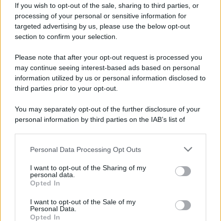
If you wish to opt-out of the sale, sharing to third parties, or
di Loretta Napoleoni
processing of your personal or sensitive information for
targeted advertising by us, please use the below opt-out
section to confirm your selection.
Please note that after your opt-out request is processed you
may continue seeing interest-based ads based on personal
"Black Rock non perde mai" – l'allarme di
information utilized by us or personal information disclosed to
Volpi sulla bolla tecnologica
third parties prior to your opt-out.
27 Giugno 2026 16:24
You may separately opt-out of the further disclosure of your
personal information by third parties on the IAB’s list of
downstream participants.
#
MONDISUD
Personal Data Processing Opt Outs
This information may also be disclosed by us to third parties
on the IAB’s List of Downstream Participants that may further
I want to opt-out of the Sharing of my
disclose it to other third parties.
personal data.
di Fabrizio Verde
Opted In
Please note that this website/app uses one or more Google
services and may gather and store information including but
I want to opt-out of the Sale of my
Personal Data.
not limited to your visit or usage behaviour. You may click to
Opted In
grant or deny consent to Google and its third-party tags to