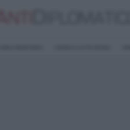
TURA E RESISTENZA
LAVORO E LOTTE SOCIALI
OPI