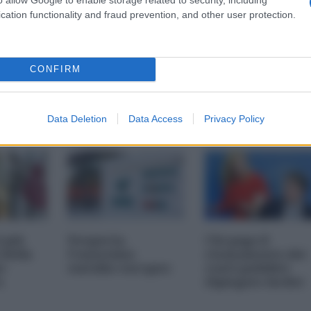
cation functionality and fraud prevention, and other user protection.
CONFIRM
Data Deletion
Data Access
Privacy Policy
i più
Nexperia,
Chi paga il
 della
l'ennesimo
risanamento dei
s-
suicidio europeo
conti pubblici
a
(Spiegato facile)