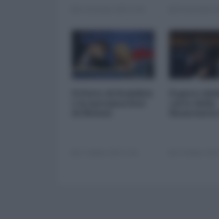
22 Dicembre 2025 12:00
29 Novembre 20
Il Patto di Stabilità
Il gioco del
e la metamorfosi
carte della
di Meloni
finanziaria
17 Ottobre 2025 11:00
14 Ottobre 2025