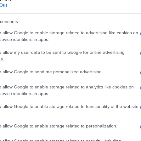
iDiplomatico lede un tuo diritto fondamentale.
Out
a vera informazione pluralista.
a alla nostra Lunga Marcia.
consents
o allow Google to enable storage related to advertising like cookies on
evice identifiers in apps.
Abbonati!
o allow my user data to be sent to Google for online advertising
s.
pure effettua una donazione
to allow Google to send me personalized advertising.
o allow Google to enable storage related to analytics like cookies on
a 5€
Dona 15€
Scegli importo
evice identifiers in apps.
o allow Google to enable storage related to functionality of the website
o allow Google to enable storage related to personalization.
o allow Google to enable storage related to security, including