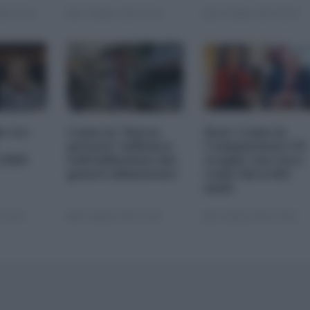
25 11:00
23 Ottobre 2025 07:00
20 Ottobre 2025 09:00
le tre
Come la "borsa
Dazi. Come la
privata" influisce
Commissione UE
 2026
sull'inflazione dei
sceglie con cura
generi alimentari
come farsi del
male
 22:00
05 Ottobre 2025 13:00
22 Agosto 2025 10:00