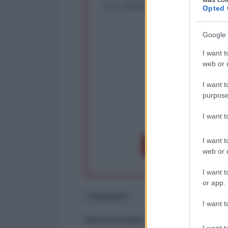
La censura imposta a l'Ant
Opted 
Rivendica un
Partecip
Google 
I want t
web or d
I want t
purpose
op
I want 
I want t
Dona 1€
Don
web or d
I want t
or app.
Commenti
I want t
ancora nessun commento
I want t