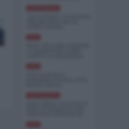
minimizzare le perdite
NORD-AMERICA
"Scorte al limite": il retroscena
CNN sulla difesa USA nel
conflitto iraniano
ASIA
Yemen, blocco Bab el-Mandab:
Le superpetroliere saudite
costrette a circumnavigare
l'Africa
ASIA
l'Iran era pronto a
bombardare l'Ucraina, cos'ha
fermato l'attacco
NORD-AMERICA
Guerra all'Iran, scorte USA al
limite: il Pentagono investe
miliardi per ricostituire gli
arsenali
ASIA