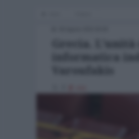
Home
Finanza
06 Agosto 2015 00:00
Grecia. L'unità
informatica ind
Varoufakis
2459