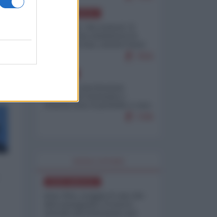
NORD-AMERICA
Il "mistero" dei numeri: il
governo Usa minimizza le
vittime in Iran, mentre fonti
interne...
7659
EUROPA
Mosca: le esercitazioni
nucleari di Germania e
Francia sono il preludio a una
guerra contro la Russia
7298
WORLD AFFAIRS
NORD-AMERICA
Iran-USA, scoppia il caso dei
dati manipolati: il nuovo
metodo del Pentagono per