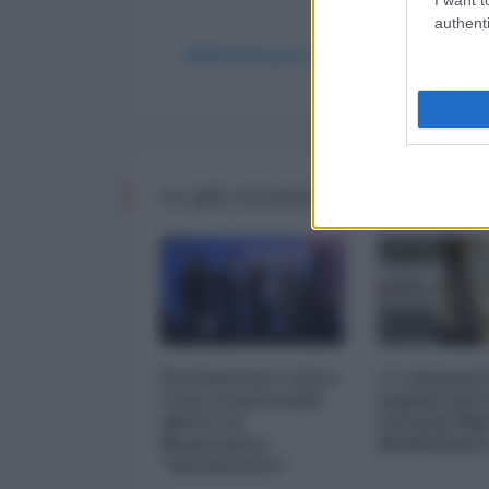
authenti
Abbonati per commentare
Le più recenti da Finanza
Privatizzare tutto.
I 5 element
Cosa si nasconde
inquietanti
dietro la
vicenda Mp
finanziaria
Mediobanc
"inesistente"