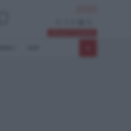
ACCEDI
Abbonati / Sostienici
NIONI
SHOP