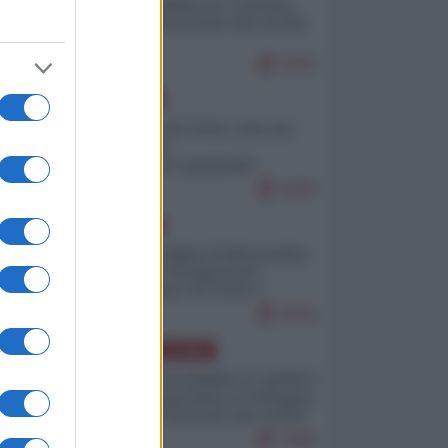
Quali sarebbero le “vittorie
ucraine” decantate dai media
italici?
9703
EUROPA
Invasione di Ceuta: cosa sta
accadendo
nell'enclave spagnola?
9189
EUROPA
Quando il figlio di Netanyahu
incitava "l'occupazione
musulmana" di Ceuta e
Melilla
8354
AMERICA LATINA
Dalla Convertibilità al "grillete
fiscal": l'Argentina si consegna
ai mercati (ancora una volta)
7696