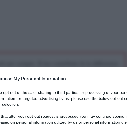
iti per sempre. Il tuo contributo fa la differenza:
mazione. L'ANTIDIPLOMATICO SEI ANCHE TU!
ocess My Personal Information
a 5€
Dona 15€
Scegli importo
to opt-out of the sale, sharing to third parties, or processing of your per
formation for targeted advertising by us, please use the below opt-out s
 selection.
 that after your opt-out request is processed you may continue seeing i
ased on personal information utilized by us or personal information dis
raios, il procuratore capo del Tribunale di Atene, ha