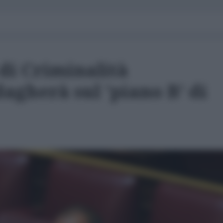
 di Criminalità
agherà sul 'piano B' di