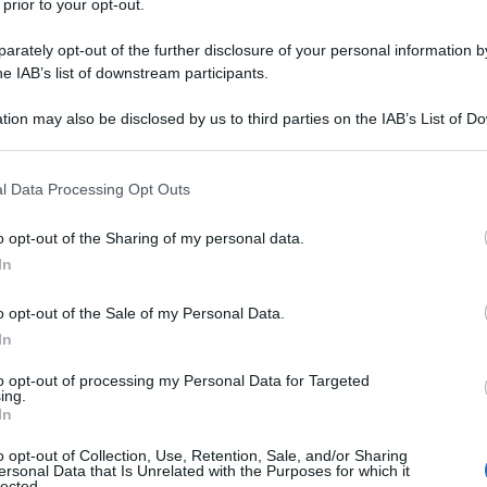
 prior to your opt-out.
cibercriminalità in Grecia di
verificare se il servizio
o hackerato
come parte di uno sforzo per creare un
rately opt-out of the further disclosure of your personal information by
so noto dall'ex ministro delle Finanze, Yanis
he IAB’s list of downstream participants.
tion may also be disclosed by us to third parties on the IAB’s List of 
 that may further disclose it to other third parties.
r parlato con un impiegato del ministero per
del Segretariato generale delle Entrate Pubbliche
 that this website/app uses one or more Google services and may gath
l Data Processing Opt Outs
are un sistema che avrebbe aiutato il governo a
including but not limited to your visit or usage behaviour. You may click 
 to Google and its third-party tags to use your data for below specifi
o opt-out of the Sharing of my personal data.
ogle consent section.
In
 violazione ha avuto luogo. Tuttavia, le sue
indagine interna voluta dal segretario generale per
o opt-out of the Sale of my Personal Data.
avvaidou.
In
to opt-out of processing my Personal Data for Targeted
ing.
ATTENZIONE!
In
o opt-out of Collection, Use, Retention, Sale, and/or Sharing
r reagire alla dittatura degli algoritmi.
ersonal Data that Is Unrelated with the Purposes for which it
lected.