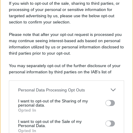
If you wish to opt-out of the sale, sharing to third parties, or
processing of your personal or sensitive information for
targeted advertising by us, please use the below opt-out
"Black Rock non perde mai" – l'allarme di
section to confirm your selection.
Volpi sulla bolla tecnologica
Please note that after your opt-out request is processed you
27 Giugno 2026 16:24
may continue seeing interest-based ads based on personal
information utilized by us or personal information disclosed to
third parties prior to your opt-out.
#
MONDISUD
You may separately opt-out of the further disclosure of your
personal information by third parties on the IAB’s list of
downstream participants.
di Fabrizio Verde
Personal Data Processing Opt Outs
This information may also be disclosed by us to third parties
on the IAB’s List of Downstream Participants that may further
I want to opt-out of the Sharing of my
disclose it to other third parties.
personal data.
Opted In
Dalla Convertibilità al "grillete fiscal":
Please note that this website/app uses one or more Google
l'Argentina si consegna ai mercati (ancora
services and may gather and store information including but
I want to opt-out of the Sale of my
una volta)
Personal Data.
not limited to your visit or usage behaviour. You may click to
Opted In
grant or deny consent to Google and its third-party tags to