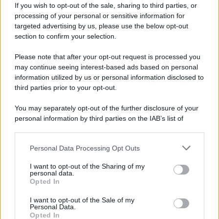
If you wish to opt-out of the sale, sharing to third parties, or
Registro di ispezione di un drone
processing of your personal or sensitive information for
intelligente
targeted advertising by us, please use the below opt-out
30 Luglio 2026 09:00
section to confirm your selection.
Please note that after your opt-out request is processed you
may continue seeing interest-based ads based on personal
#
LA
BELT
AND
ROAD
INITIATIVE
information utilized by us or personal information disclosed to
third parties prior to your opt-out.
You may separately opt-out of the further disclosure of your
personal information by third parties on the IAB’s list of
downstream participants.
Personal Data Processing Opt Outs
This information may also be disclosed by us to third parties
on the IAB’s List of Downstream Participants that may further
I want to opt-out of the Sharing of my
Yunnan: Dove il tè incontra il caffè e la
disclose it to other third parties.
personal data.
macadamia profuma di futuro
Opted In
Please note that this website/app uses one or more Google
27 Ottobre 2025 10:00
services and may gather and store information including but
I want to opt-out of the Sale of my
Personal Data.
not limited to your visit or usage behaviour. You may click to
Opted In
grant or deny consent to Google and its third-party tags to