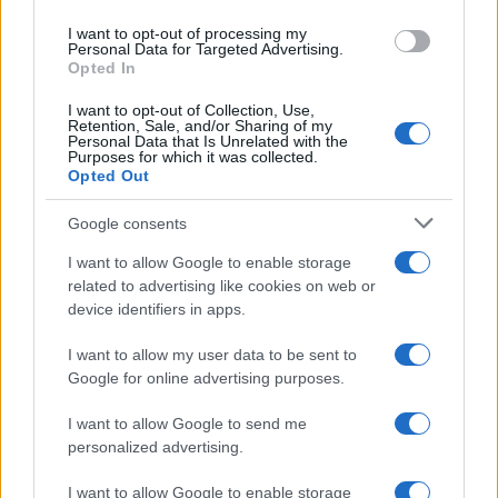
use your data for below specified purposes in below Google
I want to opt-out of processing my
consent section.
Personal Data for Targeted Advertising.
Opted In
I want to opt-out of Collection, Use,
Retention, Sale, and/or Sharing of my
Personal Data that Is Unrelated with the
Purposes for which it was collected.
Opted Out
Beppe Grillo e il socialismo con
Google consents
caratteristiche italiane
I want to allow Google to enable storage
30 Luglio 2026 09:00
related to advertising like cookies on web or
device identifiers in apps.
I want to allow my user data to be sent to
#
STORIA
IN
DIRETTA
Google for online advertising purposes.
I want to allow Google to send me
di Loretta Napoleoni
personalized advertising.
I want to allow Google to enable storage