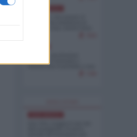
NORD-AMERICA
Il "mistero" dei numeri: il
governo Usa minimizza le
vittime in Iran, mentre fonti
interne...
7659
EUROPA
Mosca: le esercitazioni
nucleari di Germania e
Francia sono il preludio a una
guerra contro la Russia
7298
WORLD AFFAIRS
NORD-AMERICA
Iran-USA, scoppia il caso dei
dati manipolati: il nuovo
metodo del Pentagono per