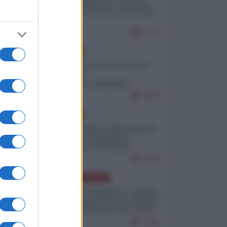
Quali sarebbero le “vittorie
ucraine” decantate dai media
italici?
9724
EUROPA
Invasione di Ceuta: cosa sta
accadendo
nell'enclave spagnola?
9189
EUROPA
Quando il figlio di Netanyahu
incitava "l'occupazione
musulmana" di Ceuta e
Melilla
8358
AMERICA LATINA
Dalla Convertibilità al "grillete
fiscal": l'Argentina si consegna
ai mercati (ancora una volta)
7696