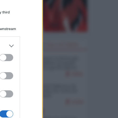
 third
Downstream
er and store
I PIÙ LETTI DELLA SETTIMANA
to grant or
ed purposes
Restare umani: la forma più
alta di ribellione al mondo
distopico di oggi (di Alberto
Bradanini)
19591
Ceuta: perché il Marocco fa
con noi quello che vuole (di
Alberto Negri)
12344
EUROPA