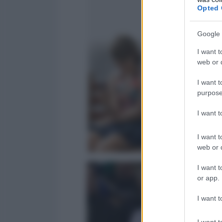
Opted 
Google 
I want t
web or d
I want t
purpose
I want 
I want t
web or d
I want t
or app.
I want t
I want t