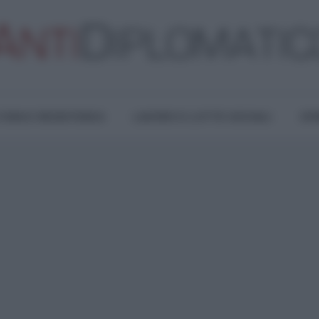
TURA E RESISTENZA
LAVORO E LOTTE SOCIALI
OPI