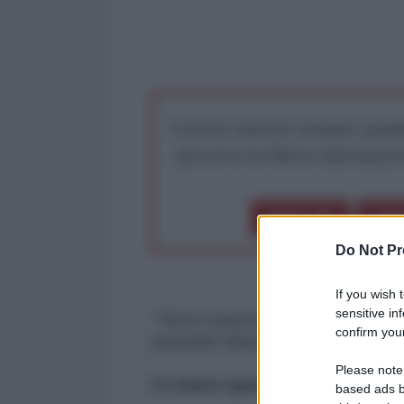
I nostri articoli saranno gratu
preserva la libera infor
Dona 1€
Don
Do Not Pr
If you wish 
sensitive in
"Temo il giorno in cui la tecnolog
confirm your
popolato allora da una generazion
Please note
Ci siamo quasi avvicinati a qu
based ads b