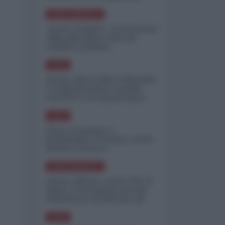
minimizzare le perdite
NORD-AMERICA
"Scorte al limite": il retroscena
CNN sulla difesa USA nel
conflitto iraniano
ASIA
Yemen, blocco Bab el-Mandab:
Le superpetroliere saudite
costrette a circumnavigare
l'Africa
ASIA
l'Iran era pronto a
bombardare l'Ucraina, cos'ha
fermato l'attacco
NORD-AMERICA
Guerra all'Iran, scorte USA al
limite: il Pentagono investe
miliardi per ricostituire gli
arsenali
ASIA