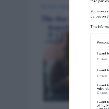
third parties
Da Zero Hedge:
You may sepa
parties on t
This informa
Participants
Please note
Persona
information 
deny consent
I want t
in below Go
Opted 
I want t
Opted 
I want 
Advertis
Opted 
I want t
of my P
was col