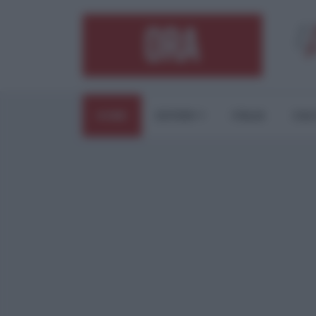
HOME
ESTERI
ITALIA
CUL