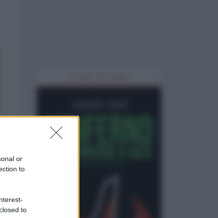
IL LIBRO DEL MESE
sonal or
ection to
nterest-
closed to