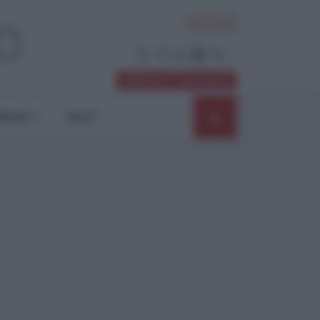
ACCEDI
Abbonati / Sostienici
NIONI
SHOP