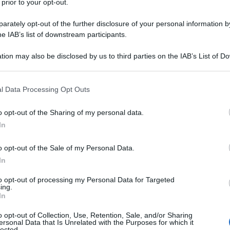
 prior to your opt-out.
rately opt-out of the further disclosure of your personal information by
he IAB’s list of downstream participants.
tion may also be disclosed by us to third parties on the IAB’s List of 
 that may further disclose it to other third parties.
 that this website/app uses one or more Google services and may gath
l Data Processing Opt Outs
including but not limited to your visit or usage behaviour. You may click 
 to Google and its third-party tags to use your data for below specifi
o opt-out of the Sharing of my personal data.
ogle consent section.
In
o opt-out of the Sale of my Personal Data.
In
to opt-out of processing my Personal Data for Targeted
ing.
In
o opt-out of Collection, Use, Retention, Sale, and/or Sharing
ersonal Data that Is Unrelated with the Purposes for which it
lected.