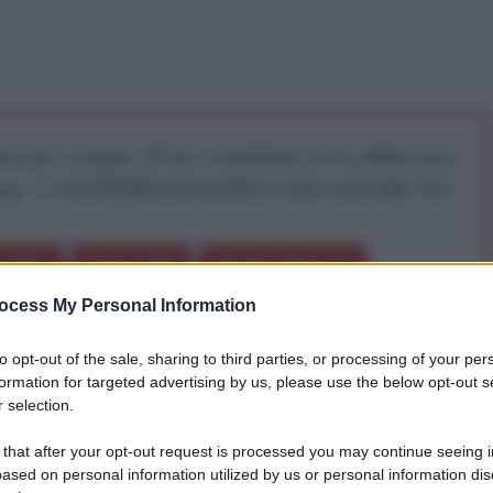
iti per sempre. Il tuo contributo fa la differenza:
mazione. L'ANTIDIPLOMATICO SEI ANCHE TU!
a 5€
Dona 15€
Scegli importo
ocess My Personal Information
to opt-out of the sale, sharing to third parties, or processing of your per
formation for targeted advertising by us, please use the below opt-out s
ia andrà oltre la nostra umanità: il mondo sarà
 selection.
e di idioti”.
Albert Einstein
 that after your opt-out request is processed you may continue seeing i
el giorno?
ased on personal information utilized by us or personal information dis