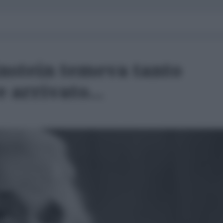
instein temeva tanto
 arrivato...