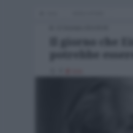
Home
WORLD AFFAIRS
22 Dicembre 2014 00:00
Il giorno che E
potrebbe essere
5636