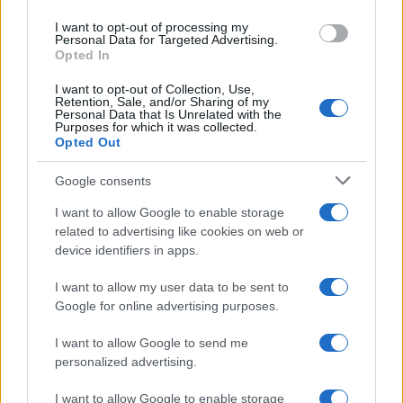
use your data for below specified purposes in below Google
I want to opt-out of processing my
consent section.
Personal Data for Targeted Advertising.
Opted In
La Trilogia del Rimosso di Michelangelo
Severgnini, prodotta da l'AntiDiplomatico,
I want to opt-out of Collection, Use,
interamente in chiaro
Retention, Sale, and/or Sharing of my
Personal Data that Is Unrelated with the
24 Luglio 2026 15:49
Purposes for which it was collected.
Opted Out
Google consents
#
GENERAZIONE
ANTIDIPLOMATICA
I want to allow Google to enable storage
related to advertising like cookies on web or
device identifiers in apps.
I want to allow my user data to be sent to
Google for online advertising purposes.
I want to allow Google to send me
personalized advertising.
Berlino salva la privacy delle chat online –
ma il rischio censura resta all’orizzonte
I want to allow Google to enable storage