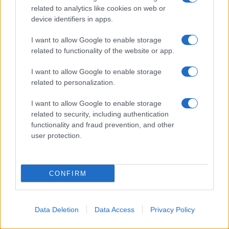
related to analytics like cookies on web or
17 Ottobre 2025 13:00
device identifiers in apps.
I want to allow Google to enable storage
related to functionality of the website or app.
#
UNA
FINESTRA
APERTA
I want to allow Google to enable storage
related to personalization.
Una finestra aperta
I want to allow Google to enable storage
related to security, including authentication
functionality and fraud prevention, and other
user protection.
La governance cinese vista dai
rappresentanti italiani e la visione dello
sviluppo comune sino-italiano
CONFIRM
06 Agosto 2026 08:00
Data Deletion
Data Access
Privacy Policy
#
SCELTI
DAL
PEOPLE'S
DAILY