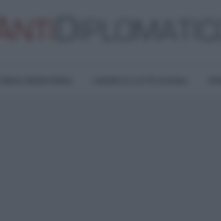
TURA E RESISTENZA
LAVORO E LOTTE SOCIALI
OPI