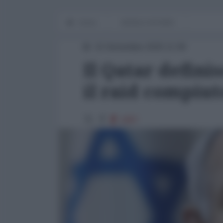
Home
WORLD AFFAIRS
10 Settembre 2025 11:09
Il Qatar defini
il raid compiut
1897