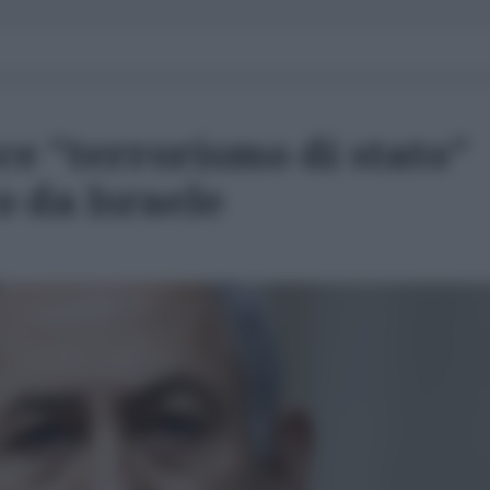
sce "terrorismo di stato"
o da Israele