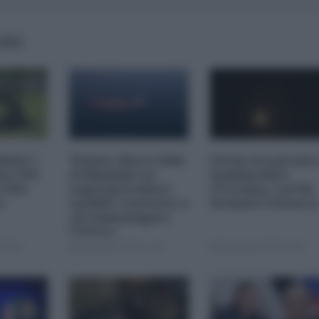
AIRS
imite":
Yemen, blocco Bab
l'Iran era pronto
na CNN
el-Mandab: Le
bombardare
a USA
superpetroliere
l'Ucraina, cos'ha
o
saudite costrette a
fermato l'attacc
circumnavigare
l'Africa
09:00
04 Agosto 2026 12:30
04 Agosto 2026 09:30