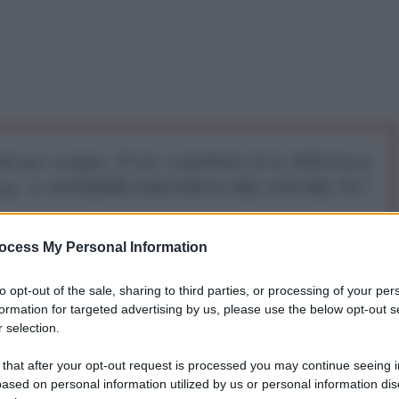
iti per sempre. Il tuo contributo fa la differenza:
mazione. L'ANTIDIPLOMATICO SEI ANCHE TU!
ocess My Personal Information
a 5€
Dona 15€
Scegli importo
to opt-out of the sale, sharing to third parties, or processing of your per
formation for targeted advertising by us, please use the below opt-out s
 selection.
to con la massima fermezza il raid condotto da
 that after your opt-out request is processed you may continue seeing i
ased on personal information utilized by us or personal information dis
onale, in cui sono stati presi di mira esponenti di alto