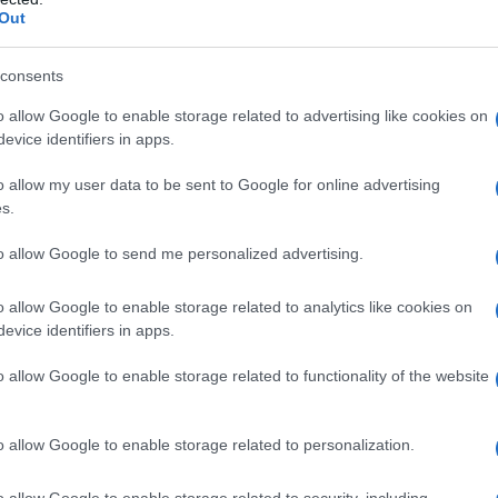
fragili processi di mediazione in corso, nei quali il
Out
hiave.
Netanyahu
sta spingendo la regione del
ritorno.
consents
o allow Google to enable storage related to advertising like cookies on
nnato dalla comunità internazionale per l’attacco,
evice identifiers in apps.
rdare i paesi vicini e rappresenta sempre più la
o allow my user data to be sent to Google for online advertising
a regione.
s.
to allow Google to send me personalized advertising.
ATTENZIONE!
o allow Google to enable storage related to analytics like cookies on
evice identifiers in apps.
r reagire alla dittatura degli algoritmi.
iDiplomatico lede un tuo diritto fondamentale.
o allow Google to enable storage related to functionality of the website
a vera informazione pluralista.
a alla nostra Lunga Marcia.
o allow Google to enable storage related to personalization.
o allow Google to enable storage related to security, including