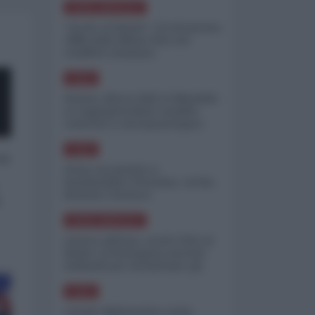
NORD-AMERICA
"Scorte al limite": il retroscena
CNN sulla difesa USA nel
conflitto iraniano
ASIA
Yemen, blocco Bab el-Mandab:
Le superpetroliere saudite
costrette a circumnavigare
l'Africa
ASIA
 a
l'Iran era pronto a
bombardare l'Ucraina, cos'ha
fermato l'attacco
o
NORD-AMERICA
Guerra all'Iran, scorte USA al
limite: il Pentagono investe
miliardi per ricostituire gli
arsenali
ASIA
Canale diplomatico resta