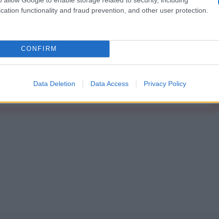
Abbonati!
cation functionality and fraud prevention, and other user protection.
CONFIRM
pure effettua una donazione
a 5€
Dona 15€
Scegli importo
Data Deletion
Data Access
Privacy Policy