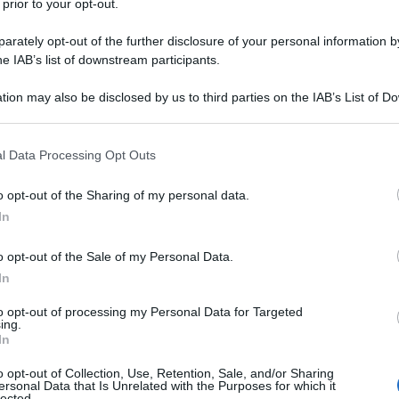
 prior to your opt-out.
ne ufficiale, le autorità di Doha hanno definito
smo di Stato
" e una palese violazione della sovranità
rately opt-out of the further disclosure of your personal information by
he IAB’s list of downstream participants.
ale.
tion may also be disclosed by us to third parties on the IAB’s List of 
 ha affermato che il paese "si riserva pienamente il
 that may further disclose it to other third parties.
azioni necessarie in risposta a questa aggressione",
 that this website/app uses one or more Google services and may gath
l Data Processing Opt Outs
rio continuo impegno per una risoluzione pacifica e
including but not limited to your visit or usage behaviour. You may click 
 to Google and its third-party tags to use your data for below specifi
 La crisi si intensifica in un contesto già
o opt-out of the Sharing of my personal data.
ogle consent section.
residente statunitense Donald Trump che ha
In
, nonostante ne fosse al corrente. “Bombardare
o opt-out of the Sale of my Personal Data.
one sovrana e stretta alleata... non favorisce gli
In
niti”. Inoltre, ha precisato di aver tentato di avvertire
che fosse troppo tardi.
to opt-out of processing my Personal Data for Targeted
ing.
In
ni ha definito quest’azione come un atto di tradimento
o opt-out of Collection, Use, Retention, Sale, and/or Sharing
o una pericolosa escalation e rischia di
ersonal Data that Is Unrelated with the Purposes for which it
lected.