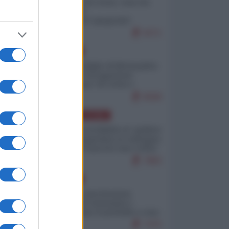
Invasione di Ceuta: cosa sta
accadendo
nell'enclave spagnola?
9271
EUROPA
Quando il figlio di Netanyahu
incitava "l'occupazione
musulmana" di Ceuta e
Melilla
8598
AMERICA LATINA
Dalla Convertibilità al "grillete
fiscal": l'Argentina si consegna
ai mercati (ancora una volta)
7883
EUROPA
Mosca: le esercitazioni
nucleari di Germania e
Francia sono il preludio a una
guerra contro la Russia
7475