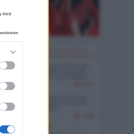
 third
Downstream
er and store
I PIÙ LETTI DELLA SETTIMANA
to grant or
ed purposes
Restare umani: la forma più
alta di ribellione al mondo
distopico di oggi (di Alberto
Bradanini)
21693
Ceuta: perché il Marocco fa
con noi quello che vuole (di
Alberto Negri)
12598
EUROPA