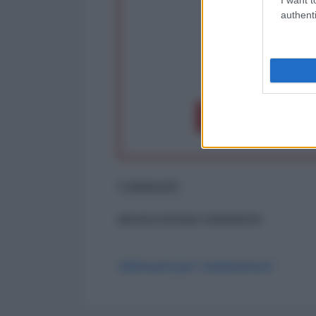
authenti
op
Dona 1€
Don
Commenti
ancora nessun commento
Abbonati per commentare