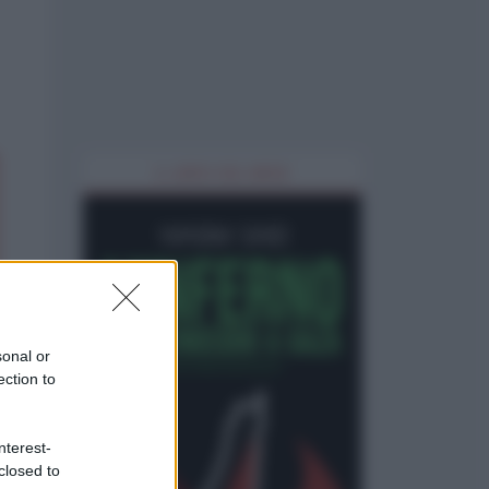
IL LIBRO DEL MESE
sonal or
ection to
nterest-
closed to