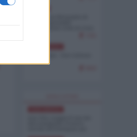
EUROPA
Petro accusa Netanyahu di
essere responsabile
"dell'invasione civile di Ceuta
da parte dei marocchini"
7101
NORD-AMERICA
Chris Hedges - Don Corleone
Trump
6932
WORLD AFFAIRS
NORD-AMERICA
Iran-USA, scoppia il caso dei
dati manipolati: il nuovo
metodo del Pentagono per
minimizzare le perdite