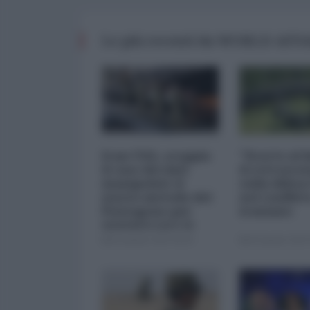
Le più recenti da WORLD AFF
Iran-USA, scoppia
"Scorte al l
il caso dei dati
il retrosce
manipolati: il
sulla difes
nuovo metodo del
nel conflitt
Pentagono per
iraniano
minimizzare le
perdite
05 Agosto 2026 09:00
05 Agosto 2026 