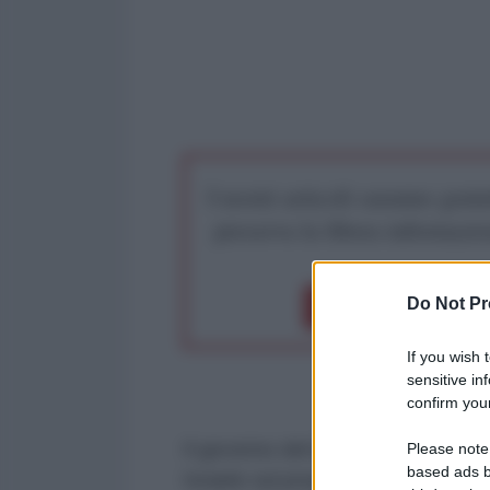
I nostri articoli saranno gratu
preserva la libera infor
Do Not Pr
Dona 1€
Don
If you wish 
sensitive in
confirm your
Il governo del
Qatar
ha condanna
Please note
based ads b
Israele sul proprio territorio nazi