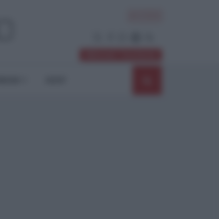
ACCEDI
Abbonati / Sostienici
NIONI
SHOP