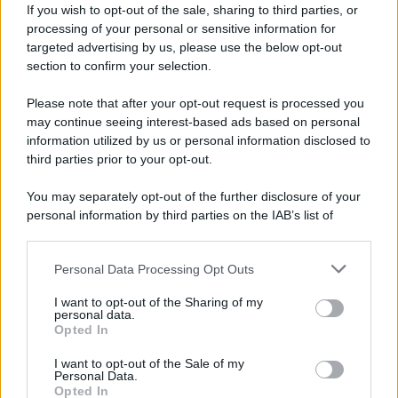
If you wish to opt-out of the sale, sharing to third parties, or
processing of your personal or sensitive information for
targeted advertising by us, please use the below opt-out
#
MONDISUD
section to confirm your selection.
Please note that after your opt-out request is processed you
di Fabrizio Verde
may continue seeing interest-based ads based on personal
information utilized by us or personal information disclosed to
third parties prior to your opt-out.
You may separately opt-out of the further disclosure of your
Dalla Convertibilità al "grillete fiscal":
personal information by third parties on the IAB’s list of
l'Argentina si consegna ai mercati (ancora
downstream participants.
una volta)
Personal Data Processing Opt Outs
This information may also be disclosed by us to third parties
01 Agosto 2026 19:07
on the IAB’s List of Downstream Participants that may further
I want to opt-out of the Sharing of my
disclose it to other third parties.
personal data.
Opted In
Please note that this website/app uses one or more Google
#
ECONOMIA
E
DINTORNI
services and may gather and store information including but
I want to opt-out of the Sale of my
Personal Data.
not limited to your visit or usage behaviour. You may click to
Opted In
grant or deny consent to Google and its third-party tags to