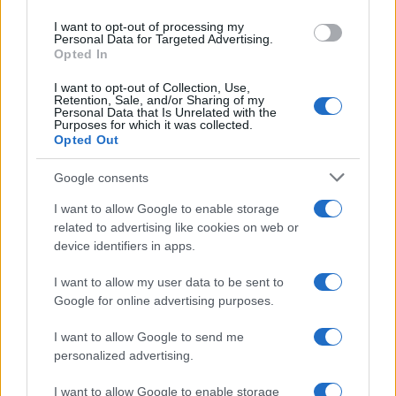
di Giuseppe Masala
use your data for below specified purposes in below Google
I want to opt-out of processing my
consent section.
Personal Data for Targeted Advertising.
Opted In
I want to opt-out of Collection, Use,
Retention, Sale, and/or Sharing of my
Personal Data that Is Unrelated with the
Purposes for which it was collected.
Gli Stati Uniti stanno perdendo “la Guerra
Opted Out
Mondiale a pezzi”?
25 Giugno 2026 10:00
Google consents
I want to allow Google to enable storage
related to advertising like cookies on web or
device identifiers in apps.
#
EXODUS
I want to allow my user data to be sent to
Google for online advertising purposes.
di Michelangelo Severgnini
I want to allow Google to send me
personalized advertising.
I want to allow Google to enable storage