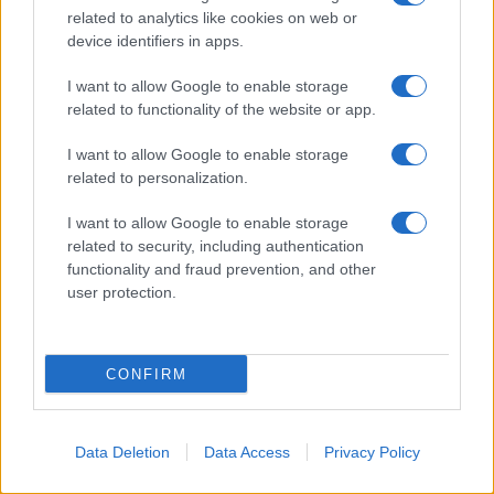
related to analytics like cookies on web or
device identifiers in apps.
I want to allow Google to enable storage
related to functionality of the website or app.
Trump consegna alle miniere le terre
sacre dei nativi. Ai turisti resta la
I want to allow Google to enable storage
cartolina
related to personalization.
16 Luglio 2026 09:30
I want to allow Google to enable storage
related to security, including authentication
functionality and fraud prevention, and other
#
I
MEZZI
E
I
FINI
user protection.
di Francesco Erspamer
CONFIRM
Data Deletion
Data Access
Privacy Policy