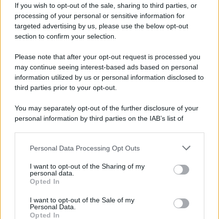
If you wish to opt-out of the sale, sharing to third parties, or
Registro di ispezione di un drone
processing of your personal or sensitive information for
intelligente
targeted advertising by us, please use the below opt-out
30 Luglio 2026 09:00
section to confirm your selection.
Please note that after your opt-out request is processed you
may continue seeing interest-based ads based on personal
information utilized by us or personal information disclosed to
#
LA
BELT
AND
ROAD
INITIATIVE
third parties prior to your opt-out.
You may separately opt-out of the further disclosure of your
personal information by third parties on the IAB’s list of
downstream participants.
Personal Data Processing Opt Outs
This information may also be disclosed by us to third parties
on the IAB’s List of Downstream Participants that may further
I want to opt-out of the Sharing of my
disclose it to other third parties.
Yunnan: Dove il tè incontra il caffè e la
personal data.
Opted In
macadamia profuma di futuro
Please note that this website/app uses one or more Google
services and may gather and store information including but
27 Ottobre 2025 10:00
I want to opt-out of the Sale of my
Personal Data.
not limited to your visit or usage behaviour. You may click to
Opted In
grant or deny consent to Google and its third-party tags to