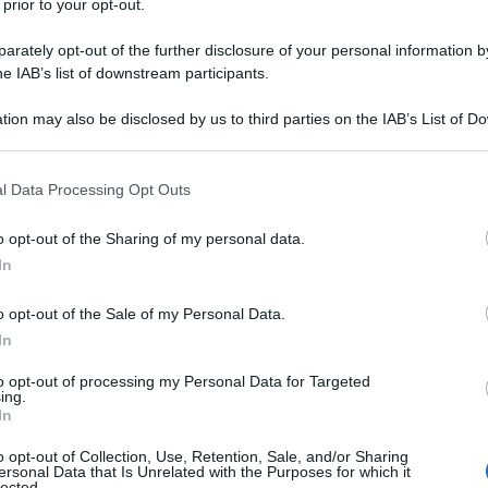
 prior to your opt-out.
rco Maier, membro della rivista austriaca Contra
cco "brutale" contro il quotidiano ucraino 'Slavianka'
rately opt-out of the further disclosure of your personal information by
nza, "anche se il giornale critica il governo di Kiev
he IAB’s list of downstream participants.
uis Charlie, ma siamo anche 'Slavianka'?"
tion may also be disclosed by us to third parties on the IAB’s List of 
 gruppo di uomini mascherati ha gettato molotov
 that may further disclose it to other third parties.
Slavianka a Kharkiv, Ucraina. L'attacco non ha causato
 that this website/app uses one or more Google services and may gath
l Data Processing Opt Outs
 che non ha ricevuto denunce da parte di giornalisti,
including but not limited to your visit or usage behaviour. You may click 
 to Google and its third-party tags to use your data for below specifi
o opt-out of the Sharing of my personal data.
ogle consent section.
In
critica al governo dell'Ucraina, l'opposizione a
uale.
o opt-out of the Sale of my Personal Data.
In
ATTENZIONE!
to opt-out of processing my Personal Data for Targeted
ing.
In
r reagire alla dittatura degli algoritmi.
o opt-out of Collection, Use, Retention, Sale, and/or Sharing
iDiplomatico lede un tuo diritto fondamentale.
ersonal Data that Is Unrelated with the Purposes for which it
lected.