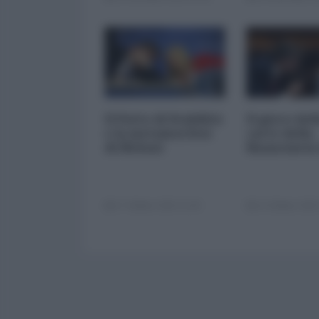
Il Patto di Stabilità
Il gioco del
e la metamorfosi
carte della
di Meloni
finanziaria
17 Ottobre 2025 11:00
14 Ottobre 2025