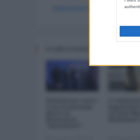
authenti
Abbonati per commentare
Le più recenti da Finanza
Privatizzare tutto.
I 5 element
Cosa si nasconde
inquietanti
dietro la
vicenda Mp
finanziaria
Mediobanc
"inesistente"
22 Dicembre 2025 12:00
29 Novembre 20