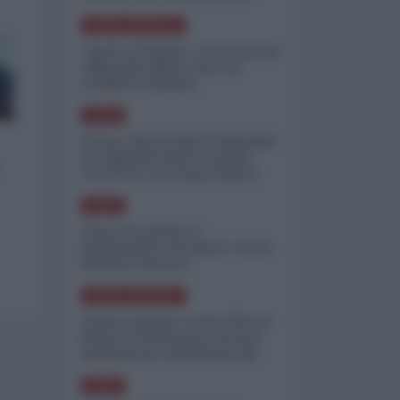
minimizzare le perdite
NORD-AMERICA
"Scorte al limite": il retroscena
CNN sulla difesa USA nel
conflitto iraniano
ASIA
Yemen, blocco Bab el-Mandab:
Le superpetroliere saudite
costrette a circumnavigare
l'Africa
ASIA
l'Iran era pronto a
bombardare l'Ucraina, cos'ha
fermato l'attacco
NORD-AMERICA
Guerra all'Iran, scorte USA al
limite: il Pentagono investe
miliardi per ricostituire gli
arsenali
ASIA