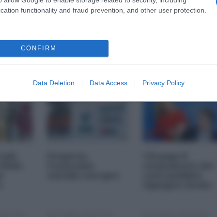
cation functionality and fraud prevention, and other user protection.
CONFIRM
Data Deletion
Data Access
Privacy Policy
i più
Nexperia,
Chi paga il
 della
l'ennesimo
risanamento dei
s-
suicidio europeo
conti pubblici
a
(Spiegato facile)
25 11:00
23 Ottobre 2025 07:00
20 Ottobre 2025 09:00