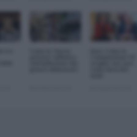
le tre
Come la "borsa
Dazi. Come la
privata" influisce
Commissione UE
 2026
sull'inflazione dei
sceglie con cura
generi alimentari
come farsi del
male
 22:00
05 Ottobre 2025 13:00
22 Agosto 2025 10:00