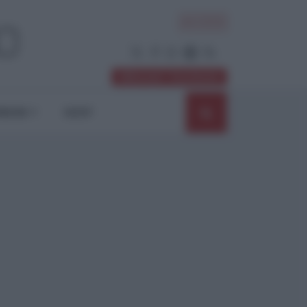
ACCEDI
Abbonati / Sostienici
NIONI
SHOP