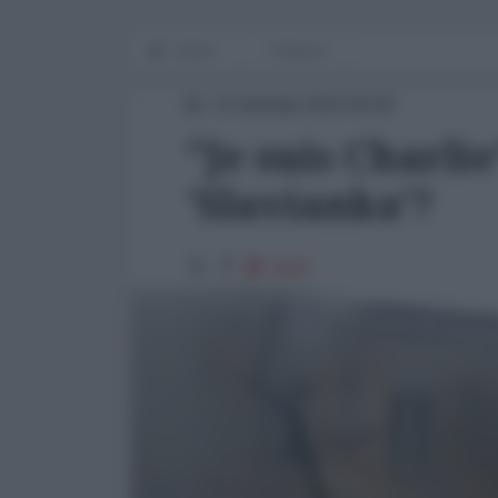
Home
Finanza
13 Gennaio 2015 00:00
"Je suis Charli
'Slavianka'?
2530