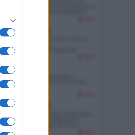
La mappa di Eurostat che
smonta tutte le storielle che vi
raccontano sul turismo di
massa
9618
EUROPA
Invasione di Ceuta: cosa sta
accadendo
nell'enclave spagnola?
9295
ITALIA
Il turismo di massa e i
"risvegli" del Corriere della
sera
8919
EUROPA
Quando il figlio di Netanyahu
incitava "l'occupazione
musulmana" di Ceuta e
Melilla
8680