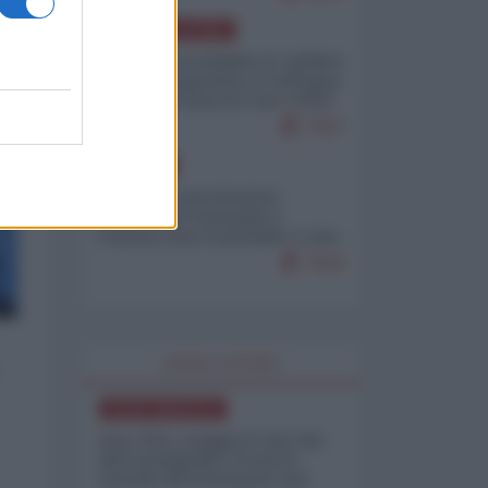
AMERICA LATINA
Dalla Convertibilità al "grillete
fiscal": l'Argentina si consegna
ai mercati (ancora una volta)
7937
EUROPA
Mosca: le esercitazioni
nucleari di Germania e
Francia sono il preludio a una
guerra contro la Russia
7519
WORLD AFFAIRS
NORD-AMERICA
Iran-USA, scoppia il caso dei
dati manipolati: il nuovo
metodo del Pentagono per