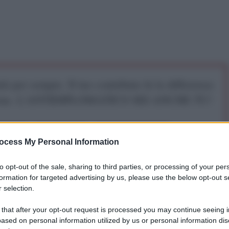
iti per sempre. Il tuo contributo fa la differenza:
mazione. L'ANTIDIPLOMATICO SEI ANCHE TU!
a 5€
Dona 15€
Scegli importo
ocess My Personal Information
to opt-out of the sale, sharing to third parties, or processing of your per
gazine
mette a confronto la reazione occidentale
formation for targeted advertising by us, please use the below opt-out s
rlie Hebdo
e contro il giornale ucraino
Slavianka
,
 selection.
i Kiev.
 that after your opt-out request is processed you may continue seeing i
ased on personal information utilized by us or personal information dis
i giornalisti vale meno di quella dei vignettisti di