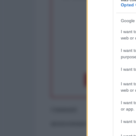
Rivendica un
Opted 
Partecip
Google 
I want t
web or d
I want t
purpose
op
I want 
Dona 1€
Don
I want t
web or d
I want t
Commenti
or app.
I want t
ancora nessun commento
I want t