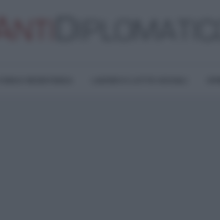
TURA E RESISTENZA
LAVORO E LOTTE SOCIALI
OPI