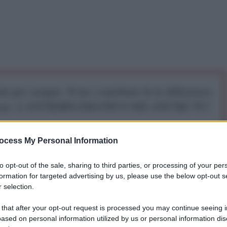
iti per sempre. Il tuo contributo fa la differenza:
mazione. L'ANTIDIPLOMATICO SEI ANCHE TU!
ocess My Personal Information
a 5€
Dona 15€
Scegli importo
to opt-out of the sale, sharing to third parties, or processing of your per
formation for targeted advertising by us, please use the below opt-out s
 selection.
, ha detto che la revoca delle sanzioni contro la
 that after your opt-out request is processed you may continue seeing i
 di pochi mesi se gli accordi di Minsk saranno
ased on personal information utilized by us or personal information dis
ione è stata fatta nel contesto del World Economic