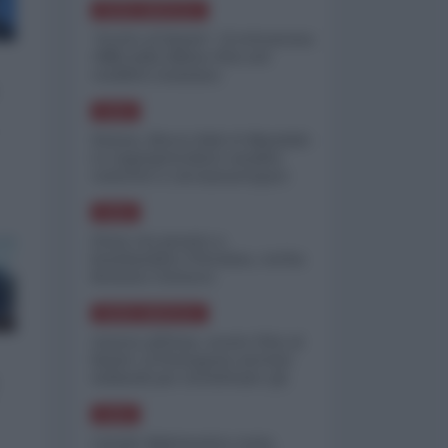
NORD-AMERICA
"Scorte al limite": il retroscena
CNN sulla difesa USA nel
conflitto iraniano
ASIA
Yemen, blocco Bab el-Mandab:
Le superpetroliere saudite
costrette a circumnavigare
l'Africa
ASIA
l'Iran era pronto a
bombardare l'Ucraina, cos'ha
fermato l'attacco
NORD-AMERICA
Guerra all'Iran, scorte USA al
limite: il Pentagono investe
miliardi per ricostituire gli
arsenali
ASIA
Canale diplomatico resta