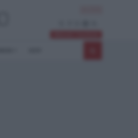
ACCEDI
Abbonati / Sostienici
NIONI
SHOP