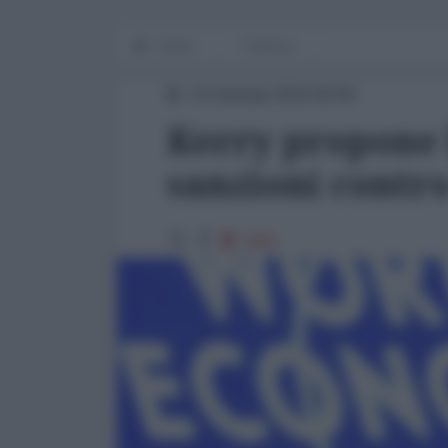
Home
Finanza
22 Gennaio 2016 00:00
Kerry propone 
sanzioni contro
1861