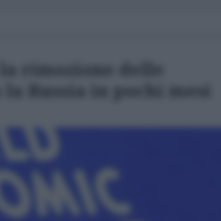
la rimozione delle
 la Russia in pochi mesi