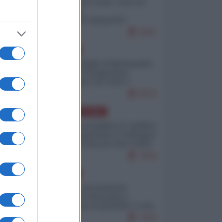
Invasione di Ceuta: cosa sta
accadendo
nell'enclave spagnola?
9251
EUROPA
Quando il figlio di Netanyahu
incitava "l'occupazione
musulmana" di Ceuta e
Melilla
8570
AMERICA LATINA
Dalla Convertibilità al "grillete
fiscal": l'Argentina si consegna
ai mercati (ancora una volta)
7876
EUROPA
Mosca: le esercitazioni
nucleari di Germania e
Francia sono il preludio a una
guerra contro la Russia
7433