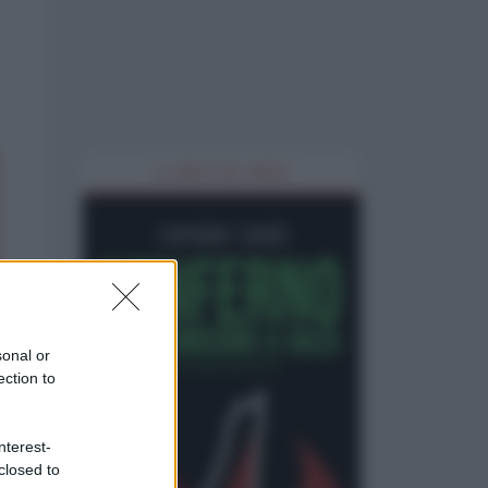
IL LIBRO DEL MESE
sonal or
ection to
nterest-
closed to