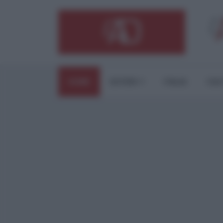
HOME
ESTERI
ITALIA
CUL