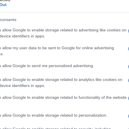
Out
consents
ATTENZIONE!
o allow Google to enable storage related to advertising like cookies on
evice identifiers in apps.
r reagire alla dittatura degli algoritmi.
o allow my user data to be sent to Google for online advertising
iDiplomatico lede un tuo diritto fondamentale.
s.
a vera informazione pluralista.
to allow Google to send me personalized advertising.
a alla nostra Lunga Marcia.
o allow Google to enable storage related to analytics like cookies on
evice identifiers in apps.
Abbonati!
o allow Google to enable storage related to functionality of the website
pure effettua una donazione
o allow Google to enable storage related to personalization.
o allow Google to enable storage related to security, including