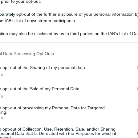
 prior to your opt-out.
rately opt-out of the further disclosure of your personal information by
e legittima intenzione di risolvere il problema da
he IAB’s list of downstream participants.
 gli accordi di Minsk saranno implementati nei
tion may also be disclosed by us to third parties on the IAB’s List of 
punto in cui le sanzioni (contro la Russia) potranno
 that may further disclose it to other third parties.
pleta, (...) eliminate ", ha dichiarato il Segretario di
 that this website/app uses one or more Google services and may gath
l Data Processing Opt Outs
including but not limited to your visit or usage behaviour. You may click 
 to Google and its third-party tags to use your data for below specifi
posto sanzioni alla Russia per via della crisi in
o opt-out of the Sharing of my personal data.
ogle consent section.
 Crimea con la Russia nel marzo 2014, colpendo un
In
anche, oltre che alti funzionari. Come risultato
ani, tecnologie e servizi per la Crimea" è stata
o opt-out of the Sale of my Personal Data.
In
to opt-out of processing my Personal Data for Targeted
che, dati i forti legami tra Mosca e i 28 paesi membri
ing.
ono una fonte di potenziali rischi per la ripresa
In
 la crescita globale. Secondo i dati del 2014, il
o opt-out of Collection, Use, Retention, Sale, and/or Sharing
'Unione europea è stato pari a 330 miliardi di dollari.
ersonal Data that Is Unrelated with the Purposes for which it
lected.