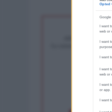
Opted 
Google 
I want t
web or d
Abbiamo poco tempo pe
I want t
La censura imposta a l'Ant
purpose
Rivendica un
I want 
Partecip
I want t
web or d
I want t
or app.
op
I want t
I want t