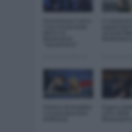
Privatizzare tutto.
I 5 element
Cosa si nasconde
inquietanti
dietro la
vicenda Mp
finanziaria
Mediobanc
"inesistente"
22 Dicembre 2025 12:00
29 Novembre 20
Il Patto di Stabilità
Il gioco del
e la metamorfosi
carte della
di Meloni
finanziaria