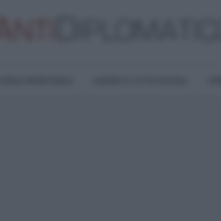
TURA E RESISTENZA
LAVORO E LOTTE SOCIALI
OPI