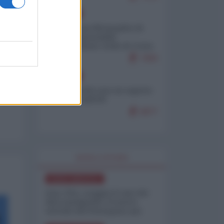
EUROPA
Petro accusa Netanyahu di
essere responsabile
"dell'invasione civile di Ceuta
da parte dei marocchini"
7083
EUROPA
Ceuta, perché non mi aspetto
più nulla dall'UE
6877
WORLD AFFAIRS
NORD-AMERICA
Iran-USA, scoppia il caso dei
dati manipolati: il nuovo
metodo del Pentagono per
minimizzare le perdite