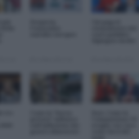
i più
Nexperia,
Chi paga il
 della
l'ennesimo
risanamento dei
s-
suicidio europeo
conti pubblici
a
(Spiegato facile)
25 11:00
23 Ottobre 2025 07:00
20 Ottobre 2025 09:00
le tre
Come la "borsa
Dazi. Come la
privata" influisce
Commissione UE
 2026
sull'inflazione dei
sceglie con cura
generi alimentari
come farsi del
male