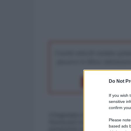
I nostri articoli saranno gratu
preserva la libera infor
Do Not Pr
Dona 1€
Don
If you wish 
sensitive in
confirm your
Il Segretario di Stato, John Kerry
Please note
Russia può essere realtà nel giro
based ads b
pienamente attuati. La dichiaraz