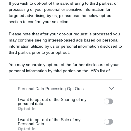
If you wish to opt-out of the sale, sharing to third parties, or
processing of your personal or sensitive information for
targeted advertising by us, please use the below opt-out
section to confirm your selection.
Please note that after your opt-out request is processed you
may continue seeing interest-based ads based on personal
Registro di ispezione di un drone
information utilized by us or personal information disclosed to
intelligente
third parties prior to your opt-out.
30 Luglio 2026 09:00
You may separately opt-out of the further disclosure of your
personal information by third parties on the IAB’s list of
downstream participants.
#
LA
BELT
AND
ROAD
INITIATIVE
Personal Data Processing Opt Outs
This information may also be disclosed by us to third parties
on the IAB’s List of Downstream Participants that may further
I want to opt-out of the Sharing of my
disclose it to other third parties.
personal data.
Opted In
Please note that this website/app uses one or more Google
services and may gather and store information including but
I want to opt-out of the Sale of my
Personal Data.
not limited to your visit or usage behaviour. You may click to
Opted In
grant or deny consent to Google and its third-party tags to