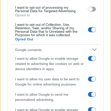
use your data for below specified purposes in below Google
Yunnan: Dove il tè incontra il caffè e la
I want to opt-out of processing my
consent section.
Personal Data for Targeted Advertising.
macadamia profuma di futuro
Opted In
27 Ottobre 2025 10:00
I want to opt-out of Collection, Use,
Retention, Sale, and/or Sharing of my
Personal Data that Is Unrelated with the
Purposes for which it was collected.
Opted Out
#
I
MEDIA
ALLA
GUERRA
Google consents
di Francesco Santoianni
I want to allow Google to enable storage
related to advertising like cookies on web or
device identifiers in apps.
I want to allow my user data to be sent to
Google for online advertising purposes.
Milioni di chiamate spam? Colpa dello
Stato che non c’è più
I want to allow Google to send me
personalized advertising.
28 Luglio 2026 16:00
I want to allow Google to enable storage