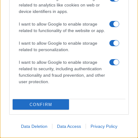
related to analytics like cookies on web or
di Giuseppe Masala
device identifiers in apps.
I want to allow Google to enable storage
related to functionality of the website or app.
I want to allow Google to enable storage
Gli Stati Uniti stanno perdendo “la Guerra
related to personalization.
Mondiale a pezzi”?
I want to allow Google to enable storage
25 Giugno 2026 10:00
related to security, including authentication
functionality and fraud prevention, and other
user protection.
#
EXODUS
CONFIRM
di Michelangelo Severgnini
Data Deletion
Data Access
Privacy Policy