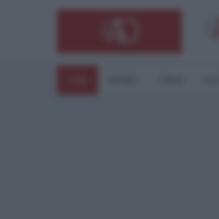
HOME
ESTERI
ITALIA
CUL