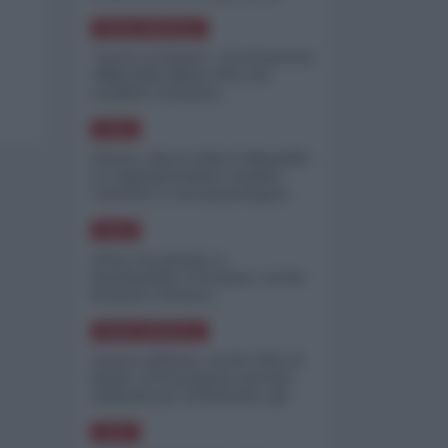
minimizzare le perdite
NORD-AMERICA
"Scorte al limite": il retroscena
CNN sulla difesa USA nel
conflitto iraniano
ASIA
Yemen, blocco Bab el-Mandab:
Le superpetroliere saudite
costrette a circumnavigare
l'Africa
ASIA
l'Iran era pronto a
bombardare l'Ucraina, cos'ha
fermato l'attacco
NORD-AMERICA
Guerra all'Iran, scorte USA al
limite: il Pentagono investe
miliardi per ricostituire gli
arsenali
ASIA