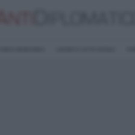
TURA E RESISTENZA
LAVORO E LOTTE SOCIALI
OPI