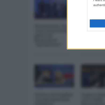
authenti
Privatizzare tutto.
I 5 element
Cosa si nasconde
inquietanti
dietro la
vicenda Mp
finanziaria
Mediobanc
"inesistente"
22 Dicembre 2025 12:00
29 Novembre 20
Il Patto di Stabilità
Il gioco del
e la metamorfosi
carte della
di Meloni
finanziaria