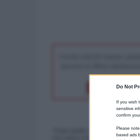
I nostri articoli saranno gratu
preserva la libera infor
Do Not Pr
Dona 1€
Don
If you wish 
sensitive in
confirm your
Please note
"Dopo quello che è successo a Br
based ads b
che siamo d'accordo nell'accettar