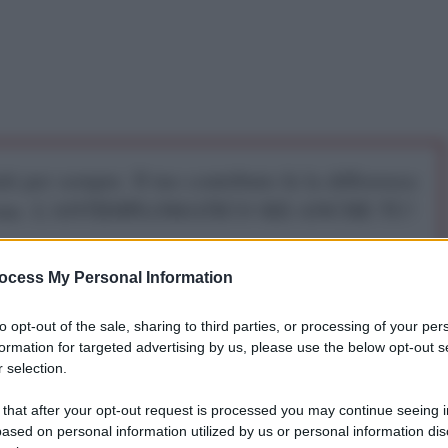
iti per sempre. Il tuo contributo fa la differenza:
mazione. L'ANTIDIPLOMATICO SEI ANCHE TU!
ocess My Personal Information
a 5€
Dona 15€
Scegli importo
to opt-out of the sale, sharing to third parties, or processing of your per
formation for targeted advertising by us, please use the below opt-out s
 selection.
 that after your opt-out request is processed you may continue seeing i
uxelles , non è possibile in questo momento dire
ased on personal information utilized by us or personal information dis
e qualsiasi gruppo di migranti", ha detto il primo