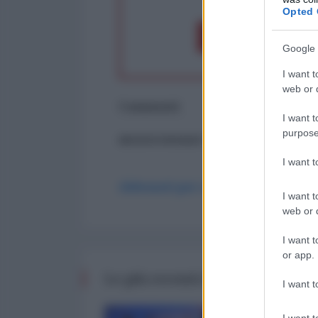
Opted 
Dona 1€
Don
Google 
I want t
web or d
Commenti
I want t
purpose
ancora nessun commento
I want 
Abbonati per commentare
I want t
web or d
I want t
or app.
Le più recenti da Finanza
I want t
I want t