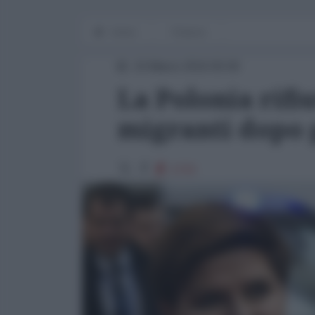
Home
Finanza
24 Marzo 2016 00:00
La Polonia rifiu
migranti dopo g
1723