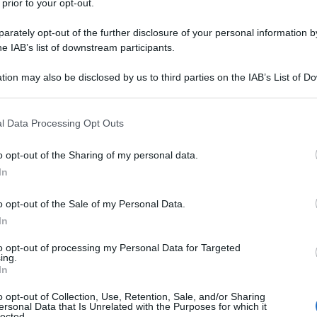
 prior to your opt-out.
lo, alla televisione privata Superstacja. Finora, il
tato di ospitare circa 7.000 rifugiati, rispettando
rately opt-out of the further disclosure of your personal information by
te governo di centro di Ewa Kopacz.
he IAB’s list of downstream participants.
tion may also be disclosed by us to third parties on the IAB’s List of 
 that may further disclose it to other third parties.
ATTENZIONE!
 that this website/app uses one or more Google services and may gath
l Data Processing Opt Outs
r reagire alla dittatura degli algoritmi.
including but not limited to your visit or usage behaviour. You may click 
 to Google and its third-party tags to use your data for below specifi
iDiplomatico lede un tuo diritto fondamentale.
o opt-out of the Sharing of my personal data.
ogle consent section.
In
a vera informazione pluralista.
a alla nostra Lunga Marcia.
o opt-out of the Sale of my Personal Data.
In
to opt-out of processing my Personal Data for Targeted
Abbonati!
ing.
In
o opt-out of Collection, Use, Retention, Sale, and/or Sharing
ersonal Data that Is Unrelated with the Purposes for which it
pure effettua una donazione
lected.