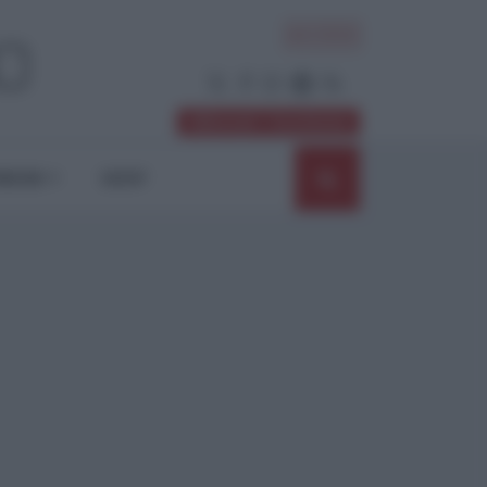
ACCEDI
Abbonati / Sostienici
NIONI
SHOP