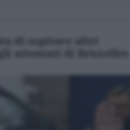
ta di ospitare altri
li attentati di Bruxelles