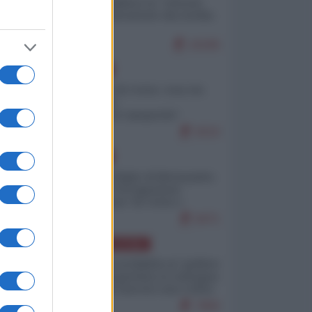
Quali sarebbero le “vittorie
ucraine” decantate dai media
italici?
10195
EUROPA
Invasione di Ceuta: cosa sta
accadendo
nell'enclave spagnola?
9210
EUROPA
Quando il figlio di Netanyahu
incitava "l'occupazione
musulmana" di Ceuta e
Melilla
8471
AMERICA LATINA
Dalla Convertibilità al "grillete
fiscal": l'Argentina si consegna
ai mercati (ancora una volta)
7800