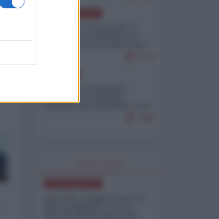
NORD-AMERICA
Il "mistero" dei numeri: il
governo Usa minimizza le
vittime in Iran, mentre fonti
interne...
7679
EUROPA
Mosca: le esercitazioni
nucleari di Germania e
Francia sono il preludio a una
guerra contro la Russia
7365
WORLD AFFAIRS
NORD-AMERICA
Iran-USA, scoppia il caso dei
dati manipolati: il nuovo
metodo del Pentagono per