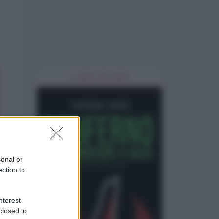
IL LIBRO DEL MESE
sonal or
ection to
nterest-
closed to