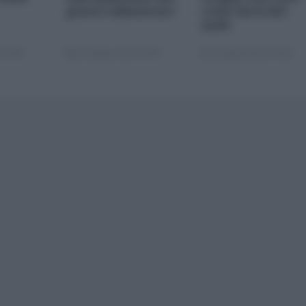
generi alimentari
come farsi del
male
 22:00
05 Ottobre 2025 13:00
22 Agosto 2025 10:00