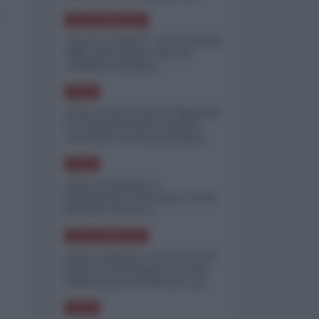
minimizzare le perdite
NORD-AMERICA
"Scorte al limite": il retroscena
CNN sulla difesa USA nel
conflitto iraniano
ASIA
Yemen, blocco Bab el-Mandab:
Le superpetroliere saudite
costrette a circumnavigare
l'Africa
ASIA
l'Iran era pronto a
bombardare l'Ucraina, cos'ha
fermato l'attacco
NORD-AMERICA
Guerra all'Iran, scorte USA al
limite: il Pentagono investe
miliardi per ricostituire gli
arsenali
ASIA