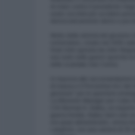
di stato contro il presidente Hug
usato cecchini per uccidere pers
democraticamente eletto e poi im
Molte delle attività del governo 
sotterraneo, creato nel 2005 sulla
Stati Uniti operata da John Negr
suo ruolo nelle guerre sporche in 
dello scandalo Iran Contra.
In risposta alle raccomandazioni 
di massa e il Prevention Act del 
gestione" per le questioni strategi
La Missione Manager per Cuba-Ven
CIA Norman A. Bailey, un esperto d
guerra fredda. Bailey durò solo u
era quasi abbandonato, senza ris
Langford, con una carriera di 25 a