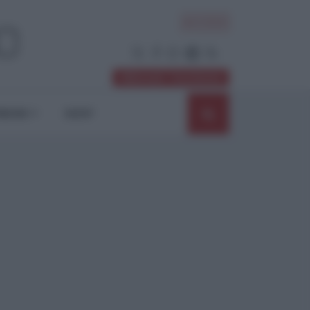
ACCEDI
Abbonati / Sostienici
NIONI
SHOP