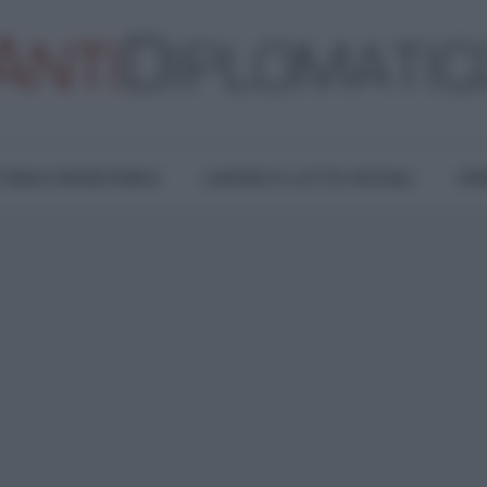
TURA E RESISTENZA
LAVORO E LOTTE SOCIALI
OPI