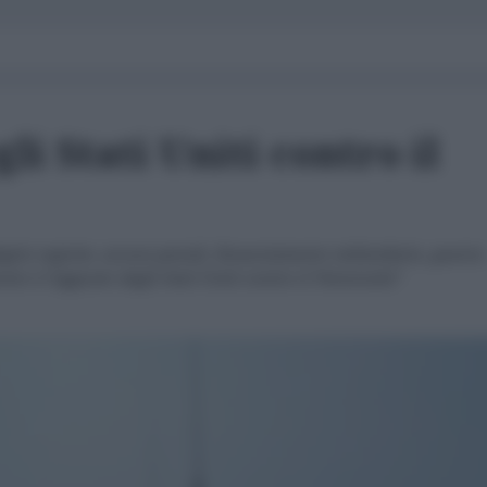
li Stati Uniti contro il
gini segrete, accuse penali, finanziamento miliardario, guerra
sto è l'agguato dagli Stati Uniti contro il Venezuela”