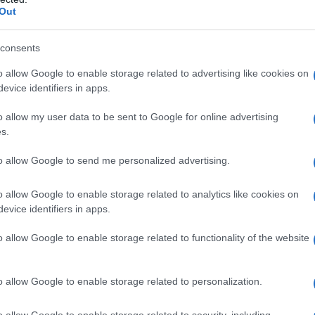
gio ancora è se consideriamo che gruppi nazionali
Out
aniero per spiare contro il loro stesso governo.
consents
re il conflitto in Venezuela includono quasi mezzo
 le capacità di comunicazione strategica
o allow Google to enable storage related to advertising like cookies on
so mezzi alternativi." Questa enorme quantità di
evice identifiers in apps.
ocial network per proiettare l'anti visione in aree che
o allow my user data to be sent to Google for online advertising
e. Altri 73.654 dollari dalla NED sono stati utilizzati
s.
a e promuovere la libertà di espressione e dei diritti
1 dollari per "formazione sull'uso efficace dei social
to allow Google to send me personalized advertising.
 I social network sono diventati un campo di battaglia
 dalla NED rivela che dietro la presunta opposizione
o allow Google to enable storage related to analytics like cookies on
l governo degli Stati Uniti.
evice identifiers in apps.
o allow Google to enable storage related to functionality of the website
ltimo anno, prosegue Golinger, gli Stati Uniti e i loro
o il governo del presidente Nicolas Maduro per
ani. 474.000 dollari dalla NED per il finanziamento
o allow Google to enable storage related to personalization.
 che si occupano della "situazione dei diritti
di denunce contro il governo venezuelano nei consessi
o allow Google to enable storage related to security, including