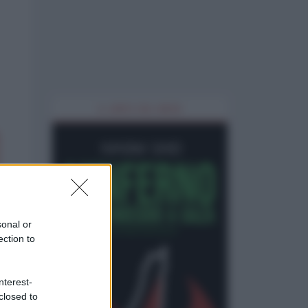
IL LIBRO DEL MESE
sonal or
ection to
nterest-
closed to