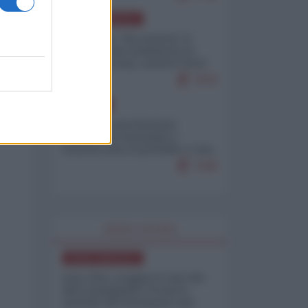
NORD-AMERICA
Il "mistero" dei numeri: il
governo Usa minimizza le
vittime in Iran, mentre fonti
interne...
7679
EUROPA
Mosca: le esercitazioni
nucleari di Germania e
Francia sono il preludio a una
guerra contro la Russia
7349
WORLD AFFAIRS
NORD-AMERICA
Iran-USA, scoppia il caso dei
dati manipolati: il nuovo
metodo del Pentagono per