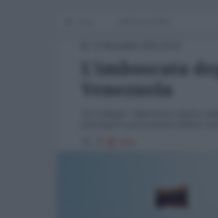
Home
WORLD AFFAIRS
13 Novembre 2015 18:10
L'imboscata deg
Venezuela
Eva Golinger: “Operazioni segrete, inda
psicologica e provocazioni militari. Que
3783