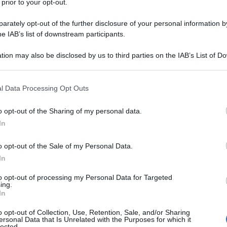
 prior to your opt-out.
militari. Questo è l'agguato dagli Stati Uniti contro il
ger
nel suo ultimo editoriale.
rately opt-out of the further disclosure of your personal information by
he IAB’s list of downstream participants.
pesi per finanziare i gruppi anti-governativi in ​​
tion may also be disclosed by us to third parties on the IAB’s List of 
il conflitto nel paese sudamericano e mantenuto in
 that may further disclose it to other third parties.
unità o sostegno significativo. Solo dal National
durante l'anno 2014-2105, quasi 3 milioni sono
 that this website/app uses one or more Google services and may gath
l Data Processing Opt Outs
including but not limited to your visit or usage behaviour. You may click 
ione in Venezuela, in previsione delle elezioni del
 to Google and its third-party tags to use your data for below specifi
 dollari sono stati dati al gruppo di opposizione
o opt-out of the Sharing of my personal data.
ogle consent section.
uela nel 2003 per condurre un referendum
In
e Hugo Chavez. Questo gruppo, prosegue Golinger,
dei seggi elettorali a livello nazionale durante le
o opt-out of the Sale of my Personal Data.
embre. Una flagrante interferenza. Altri 400.000
In
un programma di "membri di supporto dell'Assemblea
to opt-out of processing my Personal Data for Targeted
tiche." E poi ci sono 40.000 dollari per "monitorare
ing.
uela".
In
o opt-out of Collection, Use, Retention, Sale, and/or Sharing
a 'monitorare' l'organo legislativo di un altro
ersonal Data that Is Unrelated with the Purposes for which it
lected.