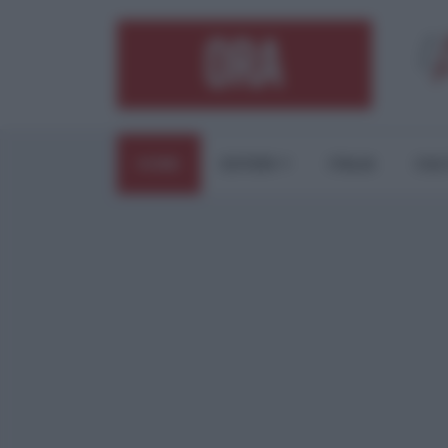
HOME
ESTERI
ITALIA
CUL