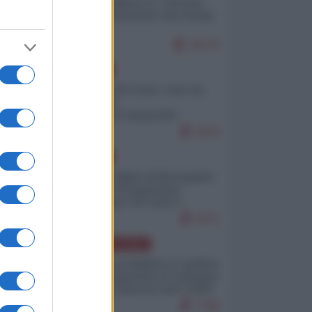
Quali sarebbero le “vittorie
ucraine” decantate dai media
italici?
10170
EUROPA
Invasione di Ceuta: cosa sta
accadendo
nell'enclave spagnola?
9210
EUROPA
Quando il figlio di Netanyahu
incitava "l'occupazione
musulmana" di Ceuta e
Melilla
8471
AMERICA LATINA
Dalla Convertibilità al "grillete
fiscal": l'Argentina si consegna
ai mercati (ancora una volta)
7788