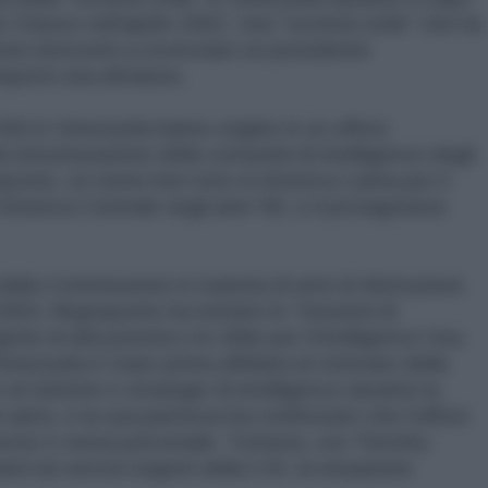
o Chavez nell'aprile 2002. Una "società civile" che ha
one innocenti a rovesciare un presidente
porre una dittatura.
USA in Venezuela hanno origine in un ufficio
 ristrutturazione della comunità di intelligence degli
oponte, un nome ben noto in America Latina per il
America Centrale negli anni '80, e il protagonista
della Commissione in materia di armi di distruzione
2004, Negroponte ha istituito le "missioni di
che di alta priorità e le sfide per l'intelligence Usa.
ezuela è stato prima affidata al veterano della
i tattiche e strategie di intelligence durante la
n anno, e la sua partenza ha confessato che l'ufficio
orse e senza personale. Tuttavia, con Timothy
nni nei servizi segreti della CIA, la situazione