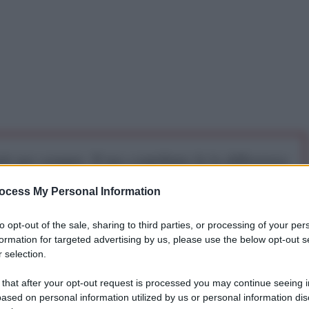
iti per sempre. Il tuo contributo fa la differenza:
mazione. L'ANTIDIPLOMATICO SEI ANCHE TU!
ocess My Personal Information
to opt-out of the sale, sharing to third parties, or processing of your per
a 5€
Dona 15€
Scegli importo
formation for targeted advertising by us, please use the below opt-out s
 selection.
 that after your opt-out request is processed you may continue seeing i
ased on personal information utilized by us or personal information dis
rete, accuse penali, finanziamento miliardario,