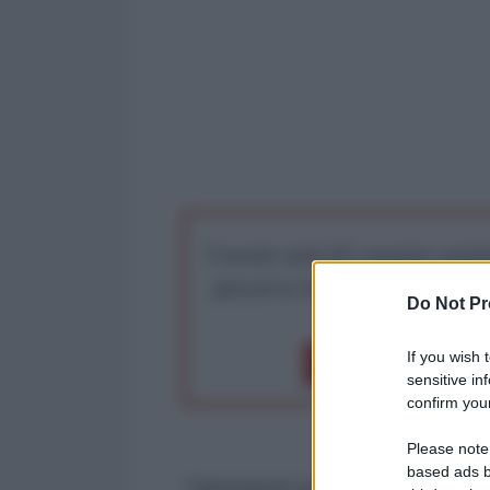
I nostri articoli saranno gratu
preserva la libera infor
Do Not Pr
If you wish 
Dona 1€
Don
sensitive in
confirm your
Please note
based ads b
“Operazioni segrete, indagini seg