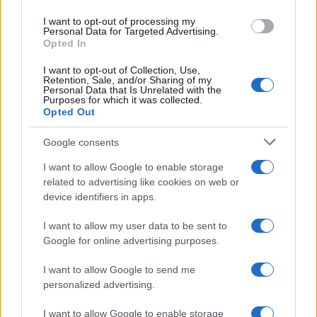
use your data for below specified purposes in below Google
I want to opt-out of processing my
consent section.
ASIA
Personal Data for Targeted Advertising.
Opted In
Canale diplomatico resta aperto: cosa si sono detti i
ministri di Iran e Arabia Saudita
I want to opt-out of Collection, Use,
Retention, Sale, and/or Sharing of my
NORD-AMERICA
Personal Data that Is Unrelated with the
Purposes for which it was collected.
"Una guerra illegale": Trump minimizza le perdite in
Opted Out
Iran, ma i dati lo smentiscono
Google consents
EUROPA
Petro accusa Netanyahu di essere responsabile
I want to allow Google to enable storage
"dell'invasione civile di Ceuta da parte dei
related to advertising like cookies on web or
marocchini"
device identifiers in apps.
I want to allow my user data to be sent to
Google for online advertising purposes.
I want to allow Google to send me
personalized advertising.
I want to allow Google to enable storage