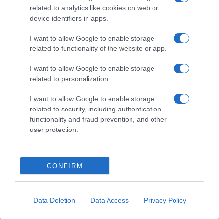
related to analytics like cookies on web or
#
I
MEZZI
E
I
FINI
device identifiers in apps.
I want to allow Google to enable storage
related to functionality of the website or app.
di Francesco Erspamer
I want to allow Google to enable storage
related to personalization.
I want to allow Google to enable storage
related to security, including authentication
functionality and fraud prevention, and other
Halloween e il fascismo
user protection.
03 Novembre 2025 09:00
CONFIRM
#
MONDO
GRANDE
E
TERRIBILE
Data Deletion
Data Access
Privacy Policy
di Paolo Desogus