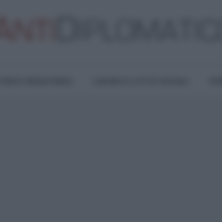
TURA E RESISTENZA
LAVORO E LOTTE SOCIALI
OPI