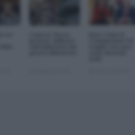
le tre
Come la "borsa
Dazi. Come la
privata" influisce
Commissione UE
 2026
sull'inflazione dei
sceglie con cura
generi alimentari
come farsi del
male
 22:00
05 Ottobre 2025 13:00
22 Agosto 2025 10:00