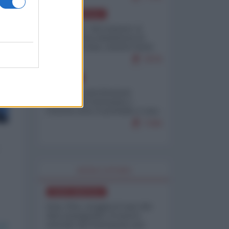
NORD-AMERICA
Il "mistero" dei numeri: il
governo Usa minimizza le
vittime in Iran, mentre fonti
interne...
7679
EUROPA
Mosca: le esercitazioni
nucleari di Germania e
Francia sono il preludio a una
guerra contro la Russia
7349
WORLD AFFAIRS
NORD-AMERICA
Iran-USA, scoppia il caso dei
dati manipolati: il nuovo
metodo del Pentagono per