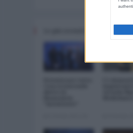
authenti
Le più recenti da Finanza
Privatizzare tutto.
I 5 element
Cosa si nasconde
inquietanti
dietro la
vicenda Mp
finanziaria
Mediobanc
"inesistente"
22 Dicembre 2025 12:00
29 Novembre 20