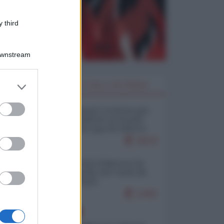
 third
Downstream
er and store
I PIÙ LETTI DELLA SETTIMANA
to grant or
ed purposes
Restare umani: la forma più
alta di ribellione al mondo
distopico di oggi (di Alberto
Bradanini)
20532
Ceuta: perché il Marocco fa
con noi quello che vuole (di
Alberto Negri)
12461
EUROPA