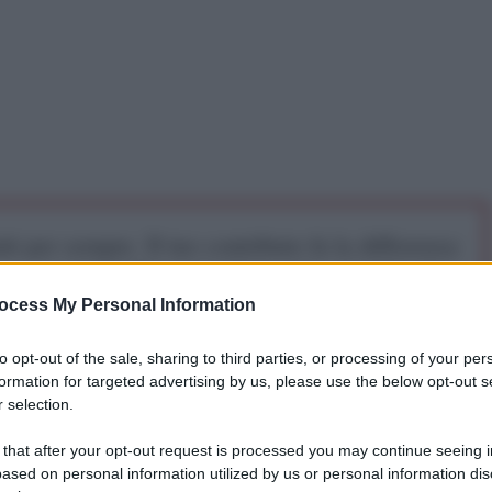
iti per sempre. Il tuo contributo fa la differenza:
mazione. L'ANTIDIPLOMATICO SEI ANCHE TU!
ocess My Personal Information
a 5€
Dona 15€
Scegli importo
to opt-out of the sale, sharing to third parties, or processing of your per
formation for targeted advertising by us, please use the below opt-out s
 selection.
 that after your opt-out request is processed you may continue seeing i
ased on personal information utilized by us or personal information dis
 sta programmando un incontro con uno dei leader del partito curdo