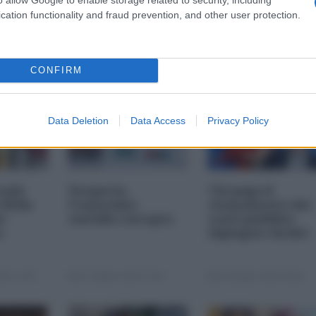
cation functionality and fraud prevention, and other user protection.
CONFIRM
Data Deletion
Data Access
Privacy Policy
i più
Nexperia,
Chi paga il
 della
l'ennesimo
risanamento dei
s-
suicidio europeo
conti pubblici
a
(Spiegato facile)
25 11:00
23 Ottobre 2025 07:00
20 Ottobre 2025 09:00