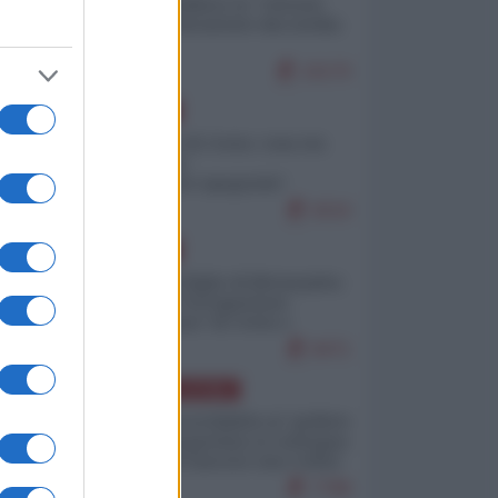
Quali sarebbero le “vittorie
ucraine” decantate dai media
italici?
10170
EUROPA
Invasione di Ceuta: cosa sta
accadendo
nell'enclave spagnola?
9210
EUROPA
Quando il figlio di Netanyahu
incitava "l'occupazione
musulmana" di Ceuta e
Melilla
8471
AMERICA LATINA
Dalla Convertibilità al "grillete
fiscal": l'Argentina si consegna
ai mercati (ancora una volta)
7788