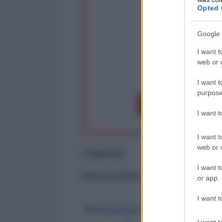
Opted 
Google 
I want t
web or d
op
I want t
purpose
Dona 1€
Don
I want 
I want t
web or d
Commenti
I want t
ancora nessun commento
or app.
I want t
Abbonati per commentare
I want t