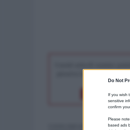
I nostri articoli saranno gratu
preserva la libera infor
Do Not Pr
Dona 1€
Don
If you wish 
sensitive in
confirm your
Please note
based ads b
Il ministro degli esteri russo Sergey Lavrov