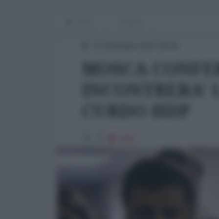
Home
Finanza
21 Dicembre 2015 00:00
MOSCA CONFE
INCONTRERA' 
CURDO HDP
1687