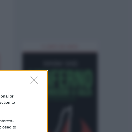
IL LIBRO DEL MESE
sonal or
ection to
nterest-
closed to