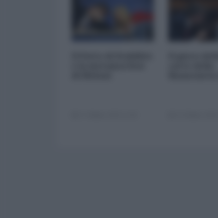
Il Patto di Stabilità
Il gioco del
e la metamorfosi
carte della
di Meloni
finanziaria
17 Ottobre 2025 11:00
14 Ottobre 2025