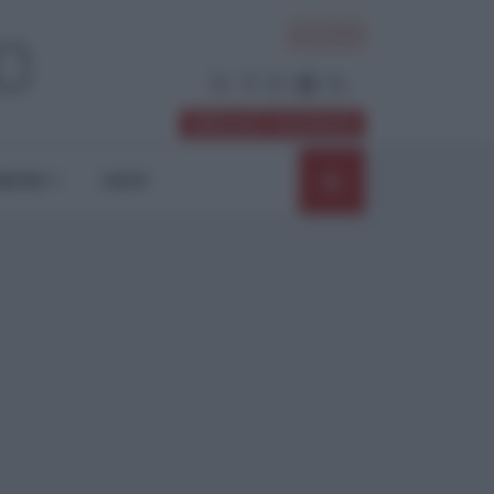
ACCEDI
Abbonati / Sostienici
NIONI
SHOP