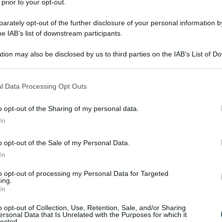
 prior to your opt-out.
Demirtas, questa settimana.
 una fonte del ministero degli esteri russo a RIA Novosti.
rately opt-out of the further disclosure of your personal information by
he IAB’s list of downstream participants.
i medaia turchi che avrebbe tenuto una riunione a Mosca con Lavrov.
a "parlare della recente tensione tra Turchia e Russia" durante la
tion may also be disclosed by us to third parties on the IAB’s List of 
 that may further disclose it to other third parties.
 e studenti, sono preoccupati. Il presidente [Recep Tayyip Erdogan] ha
tro potere", ha dichiarato, annunciando che l'HDP sta cercando di
 that this website/app uses one or more Google services and may gath
l Data Processing Opt Outs
including but not limited to your visit or usage behaviour. You may click 
 to Google and its third-party tags to use your data for below specifi
o opt-out of the Sharing of my personal data.
ogle consent section.
In
o opt-out of the Sale of my Personal Data.
ATTENZIONE!
In
r reagire alla dittatura degli algoritmi.
to opt-out of processing my Personal Data for Targeted
ing.
iDiplomatico lede un tuo diritto fondamentale.
In
a vera informazione pluralista.
o opt-out of Collection, Use, Retention, Sale, and/or Sharing
ersonal Data that Is Unrelated with the Purposes for which it
a alla nostra Lunga Marcia.
lected.