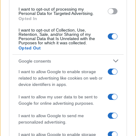
use your data for below specified purposes in below Google
I want to opt-out of processing my
consent section.
Personal Data for Targeted Advertising.
Abbonati!
Opted In
I want to opt-out of Collection, Use,
Retention, Sale, and/or Sharing of my
oppure effettua una donazione
Personal Data that Is Unrelated with the
Purposes for which it was collected.
Opted Out
Dona 1€
Dona 5€
Dona 15€
Google consents
I want to allow Google to enable storage
Scegli
related to advertising like cookies on web or
importo
device identifiers in apps.
I want to allow my user data to be sent to
Google for online advertising purposes.
Commenti
I want to allow Google to send me
personalized advertising.
ancora nessun commento
I want to allow Google to enable storage