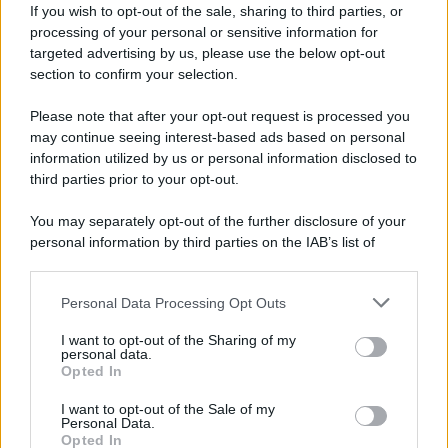
interamente in chiaro
If you wish to opt-out of the sale, sharing to third parties, or
processing of your personal or sensitive information for
24 Luglio 2026 15:49
targeted advertising by us, please use the below opt-out
section to confirm your selection.
Please note that after your opt-out request is processed you
#
GENERAZIONE
ANTIDIPLOMATICA
may continue seeing interest-based ads based on personal
information utilized by us or personal information disclosed to
third parties prior to your opt-out.
You may separately opt-out of the further disclosure of your
personal information by third parties on the IAB’s list of
downstream participants.
Personal Data Processing Opt Outs
This information may also be disclosed by us to third parties
Berlino salva la privacy delle chat online –
on the IAB’s List of Downstream Participants that may further
I want to opt-out of the Sharing of my
ma il rischio censura resta all’orizzonte
disclose it to other third parties.
personal data.
Opted In
17 Ottobre 2025 13:00
Please note that this website/app uses one or more Google
services and may gather and store information including but
I want to opt-out of the Sale of my
Personal Data.
not limited to your visit or usage behaviour. You may click to
Opted In
grant or deny consent to Google and its third-party tags to