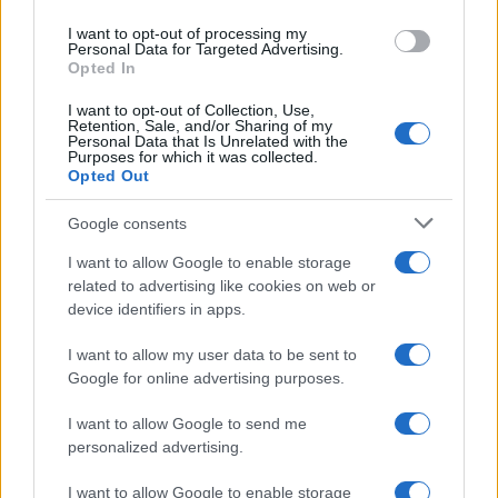
#
UNA
FINESTRA
APERTA
use your data for below specified purposes in below Google
I want to opt-out of processing my
consent section.
Personal Data for Targeted Advertising.
Opted In
Una finestra aperta
I want to opt-out of Collection, Use,
Retention, Sale, and/or Sharing of my
Personal Data that Is Unrelated with the
Purposes for which it was collected.
Opted Out
La governance cinese vista dai
Google consents
rappresentanti italiani e la visione dello
sviluppo comune sino-italiano
I want to allow Google to enable storage
related to advertising like cookies on web or
06 Agosto 2026 08:00
device identifiers in apps.
I want to allow my user data to be sent to
Google for online advertising purposes.
#
SCELTI
DAL
PEOPLE'S
DAILY
I want to allow Google to send me
personalized advertising.
I want to allow Google to enable storage