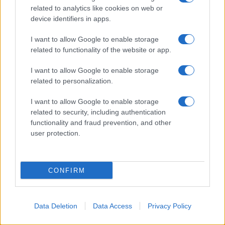
related to analytics like cookies on web or
device identifiers in apps.
I want to allow Google to enable storage
Registro di ispezione di un drone
related to functionality of the website or app.
intelligente
I want to allow Google to enable storage
30 Luglio 2026 09:00
related to personalization.
I want to allow Google to enable storage
related to security, including authentication
#
LA
BELT
AND
ROAD
INITIATIVE
functionality and fraud prevention, and other
user protection.
CONFIRM
Data Deletion
Data Access
Privacy Policy
Yunnan: Dove il tè incontra il caffè e la