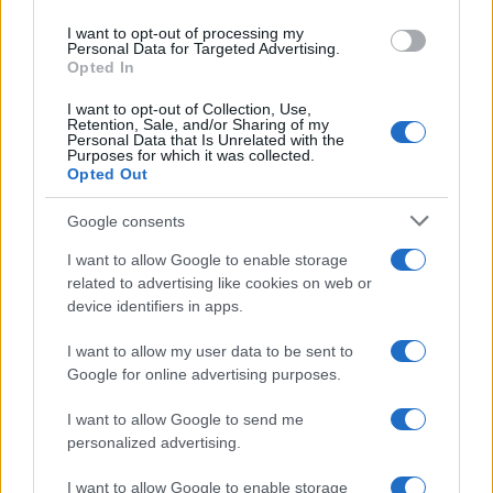
use your data for below specified purposes in below Google
I want to opt-out of processing my
consent section.
Personal Data for Targeted Advertising.
di Alessandro Bartoloni
Opted In
I want to opt-out of Collection, Use,
Retention, Sale, and/or Sharing of my
Personal Data that Is Unrelated with the
Purposes for which it was collected.
Come finirebbe una guerra tra UE e
Opted Out
Russia? Tre scenari per il 2030 (e le
alternative alla linea dura)
Google consents
20 Luglio 2026 10:00
I want to allow Google to enable storage
related to advertising like cookies on web or
device identifiers in apps.
#
EDITORIALI
I want to allow my user data to be sent to
Google for online advertising purposes.
I want to allow Google to send me
personalized advertising.
I want to allow Google to enable storage