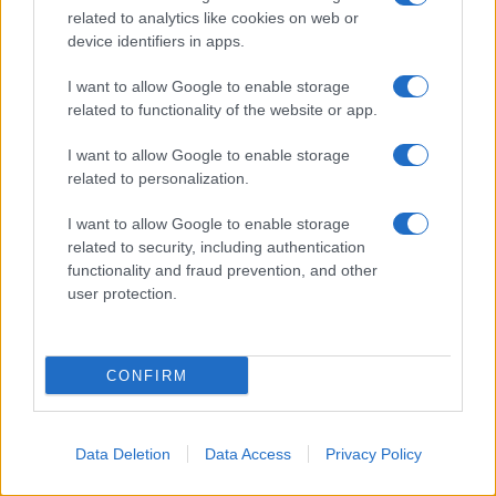
related to analytics like cookies on web or
device identifiers in apps.
Cina, Russia e Iran, io ve l’avevo detto (di
I want to allow Google to enable storage
Vito Petrocelli)
related to functionality of the website or app.
07 Agosto 2026 18:00
I want to allow Google to enable storage
related to personalization.
#
STORIA
IN
DIRETTA
I want to allow Google to enable storage
related to security, including authentication
functionality and fraud prevention, and other
di Loretta Napoleoni
user protection.
CONFIRM
"Black Rock non perde mai" – l'allarme di
Data Deletion
Data Access
Privacy Policy
Volpi sulla bolla tecnologica
27 Giugno 2026 16:24