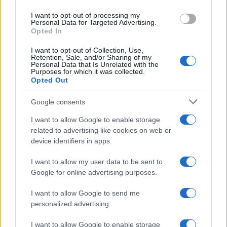
use your data for below specified purposes in below Google
Dalla Convertibilità al "grillete fiscal":
I want to opt-out of processing my
consent section.
l'Argentina si consegna ai mercati (ancora
Personal Data for Targeted Advertising.
Opted In
una volta)
01 Agosto 2026 19:07
I want to opt-out of Collection, Use,
Retention, Sale, and/or Sharing of my
Personal Data that Is Unrelated with the
Purposes for which it was collected.
Opted Out
#
ECONOMIA
E
DINTORNI
Google consents
I want to allow Google to enable storage
di Giuseppe Masala
related to advertising like cookies on web or
device identifiers in apps.
I want to allow my user data to be sent to
Google for online advertising purposes.
Gli Stati Uniti stanno perdendo “la Guerra
I want to allow Google to send me
Mondiale a pezzi”?
personalized advertising.
25 Giugno 2026 10:00
I want to allow Google to enable storage