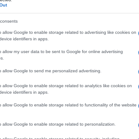
Out
ori moderni. Non è più necessario acquistare schede
ot speciale sul proprio smartphone Android o iPhone.
consents
zione e si collega un numero virtuale.
o allow Google to enable storage related to advertising like cookies on
evice identifiers in apps.
carte SIM digitali è che si può passare da un
si Paesi in pochi clic, senza sostituire le carte SIM
o allow my user data to be sent to Google for online advertising
s.
re
Piani tariffari per dati mobili convenienti da Yesim
e
to allow Google to send me personalized advertising.
o allow Google to enable storage related to analytics like cookies on
evice identifiers in apps.
versi vantaggi oggettivi:
o allow Google to enable storage related to functionality of the website
o allow Google to enable storage related to personalization.
. È possibile installare l'applicazione e collegare la eSIM con
o allow Google to enable storage related to security, including