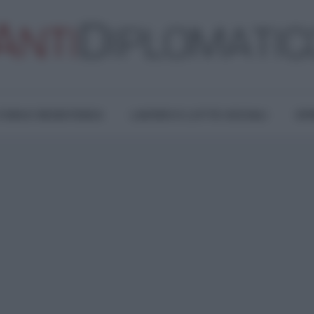
TURA E RESISTENZA
LAVORO E LOTTE SOCIALI
OPI