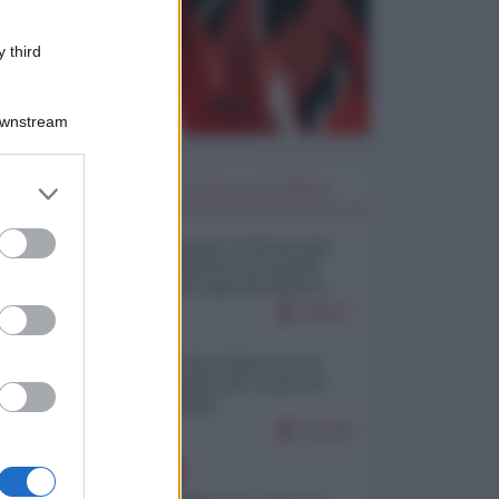
 third
Downstream
er and store
I PIÙ LETTI DELLA SETTIMANA
to grant or
ed purposes
Restare umani: la forma più
alta di ribellione al mondo
distopico di oggi (di Alberto
Bradanini)
19037
Ceuta: perché il Marocco fa
con noi quello che vuole (di
Alberto Negri)
12276
EUROPA