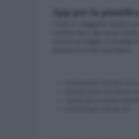
App per la pianific
I turisti e i viaggiatori moderni c
confortevole e allo stesso tempo
corretto un viaggio, è possibile u
risolvere una serie di problemi:
ricerca di caffè e ristoranti con u
selezione di mezzi di trasporto ec
tracciare percorsi a piedi, in bicicl
ricerca di negozi, mercati, ecc.