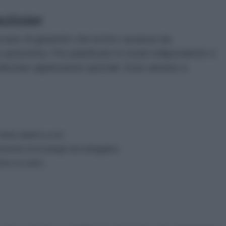
azione
ercano di garantire che la loro vacanza sia
 autonoma. Per pianificare in modo indipendente e
tilizzare applicazioni speciali. Esse aiutano a
n menu adatto a voi;
onomici ed ecologici da noleggiare;
etta o in auto;