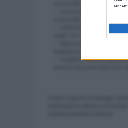
l'accesso alle comunicazioni e a Inter
authenti
Connessione immediata. Non è nec
avviene online;
Facilità d'uso. La carta SIM per i
stabile. Per i viaggiatori e i liberi p
Rispetto dell'ambiente. Rifiutare l
l'inquinamento;
Flessibilità. Attraverso l'applicaz
gestire le impostazioni della eSIM, ca
Grazie a questa tecnologia, saret
trasmissioni in diretta su Internet
risolvere problemi di lavoro.