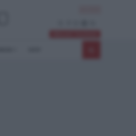
ACCEDI
Abbonati / Sostienici
NIONI
SHOP