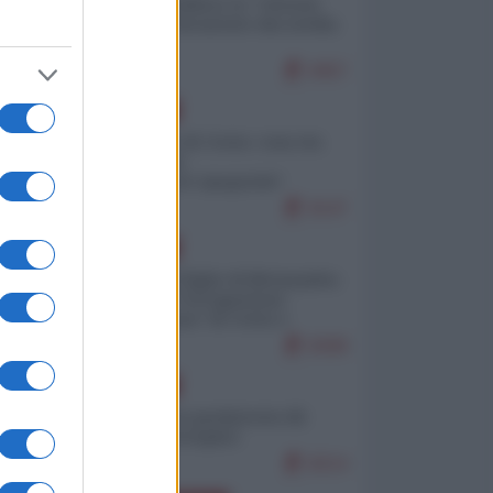
Quali sarebbero le “vittorie
ucraine” decantate dai media
italici?
9457
EUROPA
Invasione di Ceuta: cosa sta
accadendo
nell'enclave spagnola?
9147
EUROPA
Quando il figlio di Netanyahu
incitava "l'occupazione
musulmana" di Ceuta e
Melilla
8308
EUROPA
Geopolitica predatoria (di
Marco Travaglio)
8214