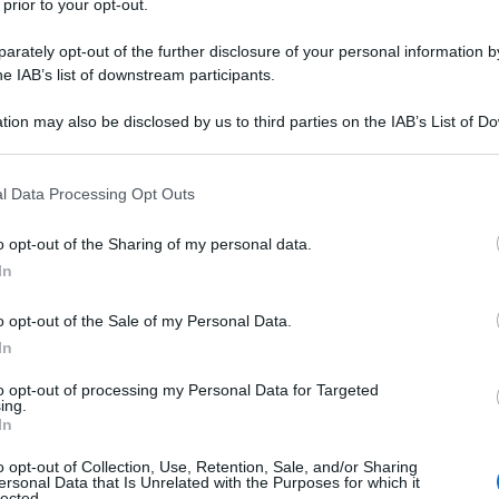
 prior to your opt-out.
rately opt-out of the further disclosure of your personal information by
he IAB’s list of downstream participants.
mente crescendo in popolarità. I viaggiatori
na consapevolezza, si prendono cura dell'ambiente e
tion may also be disclosed by us to third parties on the IAB’s List of 
 that may further disclose it to other third parties.
r la comodità e l'indipendenza.
 that this website/app uses one or more Google services and may gath
l Data Processing Opt Outs
including but not limited to your visit or usage behaviour. You may click 
uristi consiste nell'uso di strumenti speciali, come
 to Google and its third-party tags to use your data for below specifi
ni mobili, i servizi online e molto altro ancora. Con il
o opt-out of the Sharing of my personal data.
ogle consent section.
 contatto, aumentare la sicurezza e il comfort durante
In
 daremo un'occhiata più da vicino alle tecnologie che
o opt-out of the Sale of my Personal Data.
trizioni.
In
to opt-out of processing my Personal Data for Targeted
ing.
In
re ovunque nel mondo
o opt-out of Collection, Use, Retention, Sale, and/or Sharing
ersonal Data that Is Unrelated with the Purposes for which it
ustamente definita uno degli strumenti più
lected.