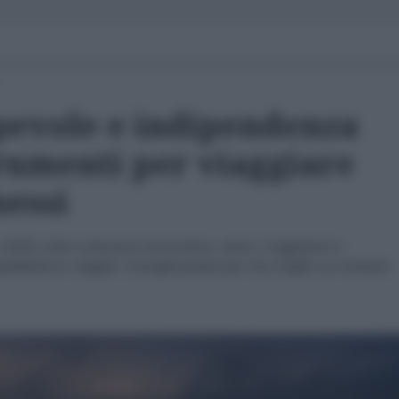
pevole e indipendenza
trumenti per viaggiare
essi
SIM e altre soluzioni innovative, aiuta i viaggiatori a
ibilità in viaggio. Consigli pratici per chi sceglie un turismo