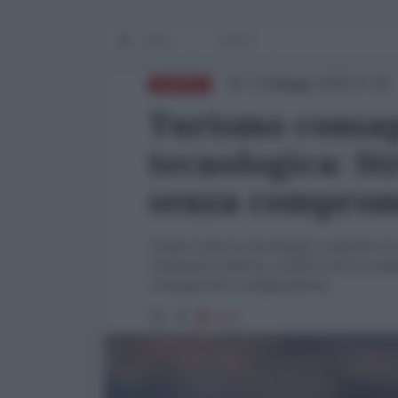
Home
Techne
14 Maggio 2025 07:00
EUROPA
Turismo consa
tecnologica: S
senza comprom
Scopri come la tecnologia, comprese le e
mantenere libertà, comfort ed ecocompat
consapevole e indipendente.
643