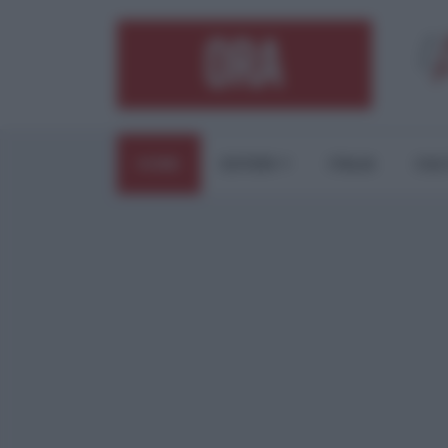
HOME
ESTERI
ITALIA
CUL