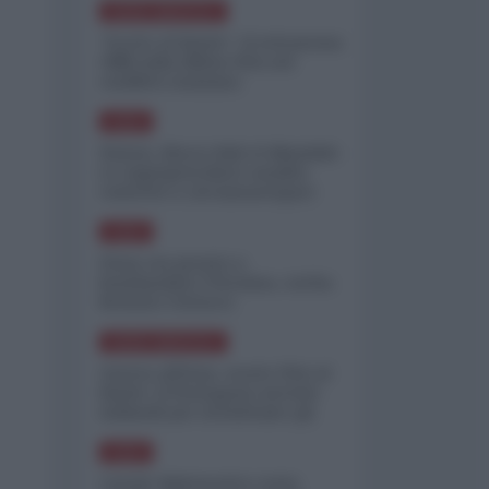
NORD-AMERICA
"Scorte al limite": il retroscena
CNN sulla difesa USA nel
conflitto iraniano
ASIA
Yemen, blocco Bab el-Mandab:
Le superpetroliere saudite
costrette a circumnavigare
l'Africa
ASIA
l'Iran era pronto a
bombardare l'Ucraina, cos'ha
fermato l'attacco
NORD-AMERICA
Guerra all'Iran, scorte USA al
limite: il Pentagono investe
miliardi per ricostituire gli
arsenali
ASIA
Canale diplomatico resta