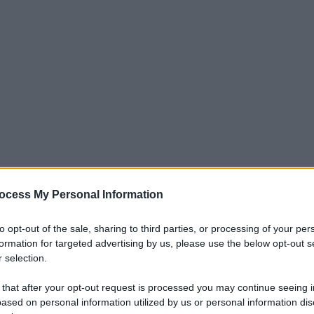
ocess My Personal Information
iti per sempre. Il tuo contributo fa la differenza:
mazione. L'ANTIDIPLOMATICO SEI ANCHE TU!
to opt-out of the sale, sharing to third parties, or processing of your per
formation for targeted advertising by us, please use the below opt-out s
 selection.
a 5€
Dona 15€
Scegli importo
 that after your opt-out request is processed you may continue seeing i
ased on personal information utilized by us or personal information dis