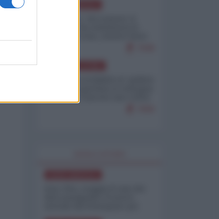
NORD-AMERICA
Il "mistero" dei numeri: il
governo Usa minimizza le
vittime in Iran, mentre fonti
interne...
7648
AMERICA LATINA
Dalla Convertibilità al "grillete
fiscal": l'Argentina si consegna
ai mercati (ancora una volta)
7609
WORLD AFFAIRS
NORD-AMERICA
Iran-USA, scoppia il caso dei
dati manipolati: il nuovo
metodo del Pentagono per
minimizzare le perdite