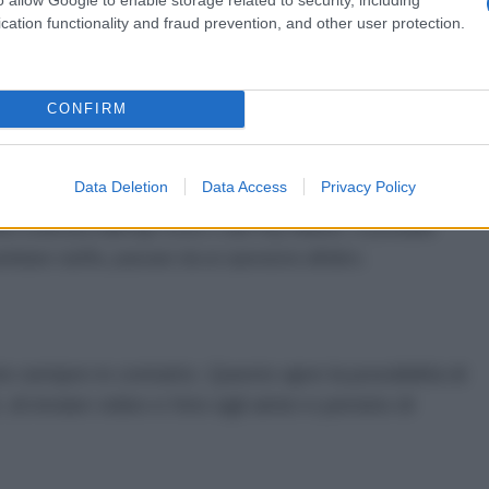
net in pochi secondi in qualsiasi paese;
cation functionality and fraud prevention, and other user protection.
essario cercare negozi che vendano carte SIM locali. Tutto
l roaming dati consente di accedere a Internet in modo veloce e
CONFIRM
rofessionisti, questo è un vantaggio fondamentale;
e schede SIM di plastica significa rispettare l'ambiente e ridurre
Data Deletion
Data Access
Privacy Policy
ione scaricata dall'App Store o dal Play Market, è possibile
mbiare tariffa, passare da un operatore all'altro.
e sempre in contatto. Questo apre la possibilità di
, di inviare video e foto agli amici e persino di