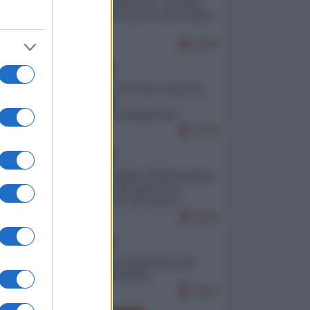
Quali sarebbero le “vittorie
ucraine” decantate dai media
italici?
9447
EUROPA
Invasione di Ceuta: cosa sta
accadendo
nell'enclave spagnola?
9144
EUROPA
Quando il figlio di Netanyahu
incitava "l'occupazione
musulmana" di Ceuta e
Melilla
8304
EUROPA
Geopolitica predatoria (di
Marco Travaglio)
8207