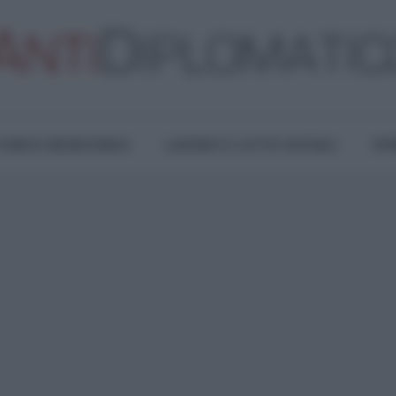
TURA E RESISTENZA
LAVORO E LOTTE SOCIALI
OPI