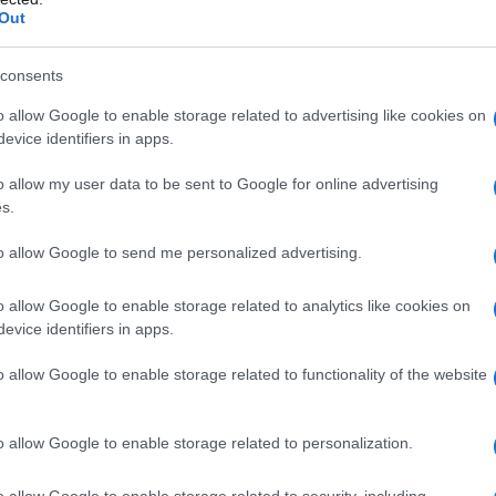
Out
consents
o allow Google to enable storage related to advertising like cookies on
evice identifiers in apps.
o allow my user data to be sent to Google for online advertising
s.
to allow Google to send me personalized advertising.
o allow Google to enable storage related to analytics like cookies on
ATTENZIONE!
evice identifiers in apps.
o allow Google to enable storage related to functionality of the website
r reagire alla dittatura degli algoritmi.
iDiplomatico lede un tuo diritto fondamentale.
a vera informazione pluralista.
o allow Google to enable storage related to personalization.
a alla nostra Lunga Marcia.
o allow Google to enable storage related to security, including