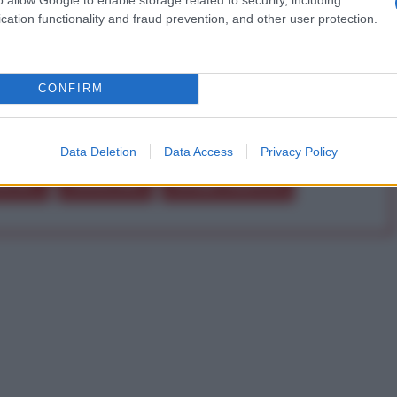
cation functionality and fraud prevention, and other user protection.
Abbonati!
CONFIRM
pure effettua una donazione
Data Deletion
Data Access
Privacy Policy
a 5€
Dona 15€
Scegli importo