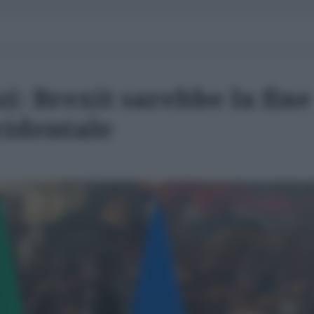
: Brexit sarebbe la fine
ccidentale