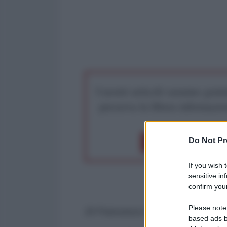
I nostri articoli saranno gratu
preserva la libera infor
Do Not Pr
Dona 1€
Don
If you wish 
sensitive in
confirm your
Please note
Di Francesco Erspamer*
based ads b