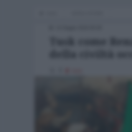
Home
WORLD AFFAIRS
14 Giugno 2016 00:00
Tusk come Renzi
della civiltà o
3219