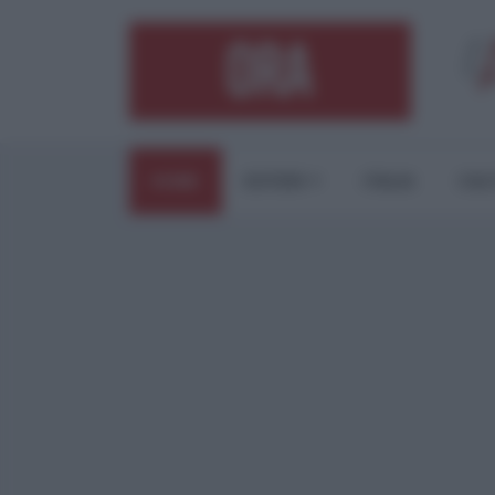
HOME
ESTERI
ITALIA
CUL