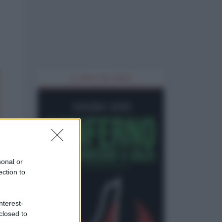
IL LIBRO DEL MESE
sonal or
ection to
nterest-
closed to