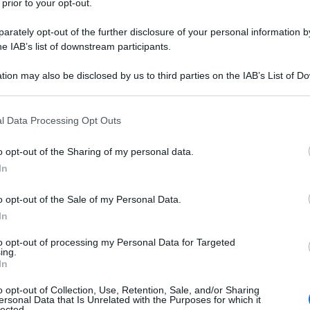
 prior to your opt-out.
e se al referendum di ottobre vincessero i no
lacco Donald Tusk presidente del consiglio europeo (e
rately opt-out of the further disclosure of your personal information by
che ha assorbito politici ed elettori di matrice
he IAB’s list of downstream participants.
tessa retorica per il referendum in Gran Bretagna:
tion may also be disclosed by us to third parties on the IAB’s List of 
à occidentale. Così funziona il liberismo: usando i
 that may further disclose it to other third parties.
e se la gente osasse attuare la democrazia invece di
cato e di una piccola casta di incapaci al servizio
 that this website/app uses one or more Google services and may gath
l Data Processing Opt Outs
o portando davvero l’Italia, l’Occidente e il pianeta
including but not limited to your visit or usage behaviour. You may click 
 to Google and its third-party tags to use your data for below specifi
nalisti non interessa.
o opt-out of the Sharing of my personal data.
ogle consent section.
In
y
o opt-out of the Sale of my Personal Data.
In
to opt-out of processing my Personal Data for Targeted
ing.
In
o opt-out of Collection, Use, Retention, Sale, and/or Sharing
ersonal Data that Is Unrelated with the Purposes for which it
lected.