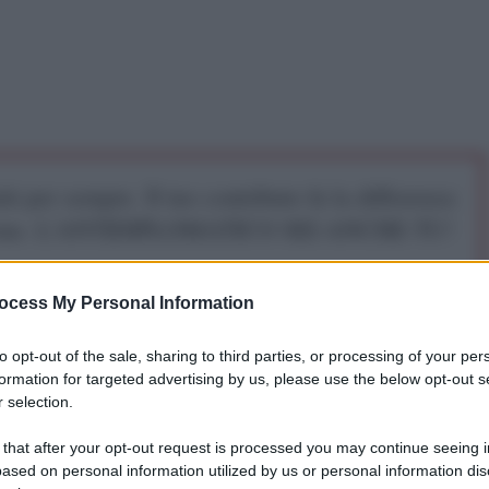
iti per sempre. Il tuo contributo fa la differenza:
mazione. L'ANTIDIPLOMATICO SEI ANCHE TU!
ocess My Personal Information
a 5€
Dona 15€
Scegli importo
to opt-out of the sale, sharing to third parties, or processing of your per
formation for targeted advertising by us, please use the below opt-out s
 selection.
 that after your opt-out request is processed you may continue seeing i
ased on personal information utilized by us or personal information dis