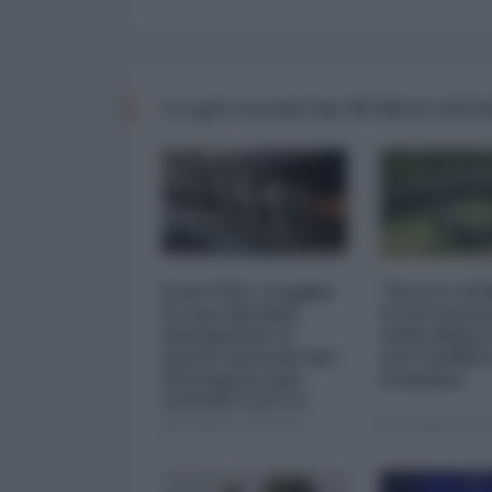
Le più recenti da WORLD AFF
Iran-USA, scoppia
"Scorte al l
il caso dei dati
il retrosce
manipolati: il
sulla difes
nuovo metodo del
nel conflitt
Pentagono per
iraniano
minimizzare le
perdite
05 Agosto 2026 09:00
05 Agosto 2026 