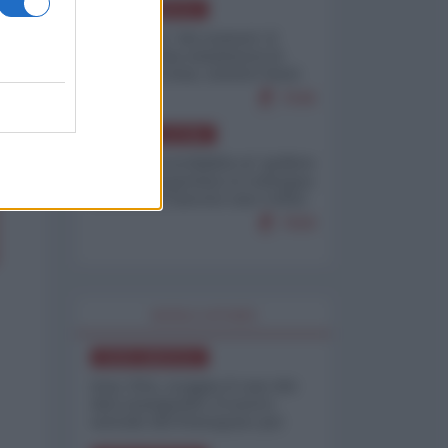
NORD-AMERICA
Il "mistero" dei numeri: il
governo Usa minimizza le
vittime in Iran, mentre fonti
interne...
7646
AMERICA LATINA
Dalla Convertibilità al "grillete
fiscal": l'Argentina si consegna
ai mercati (ancora una volta)
7609
WORLD AFFAIRS
NORD-AMERICA
Iran-USA, scoppia il caso dei
dati manipolati: il nuovo
metodo del Pentagono per
minimizzare le perdite