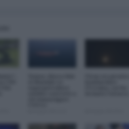
AIRS
imite":
Yemen, blocco Bab
l'Iran era pronto
na CNN
el-Mandab: Le
bombardare
a USA
superpetroliere
l'Ucraina, cos'ha
o
saudite costrette a
fermato l'attacc
circumnavigare
l'Africa
09:00
04 Agosto 2026 12:30
04 Agosto 2026 09:30