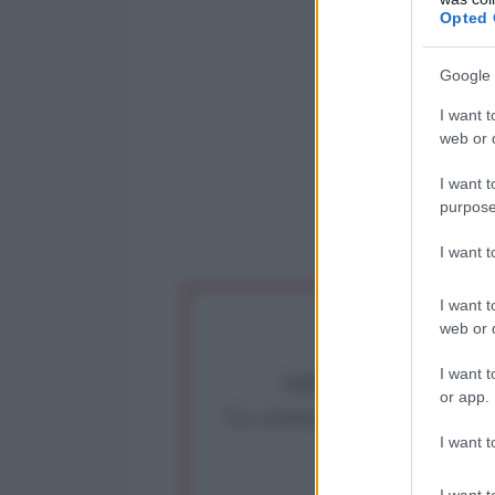
Opted 
Google 
I want t
web or d
I want t
purpose
I want 
I want t
web or d
I want t
Abbiamo poco tempo pe
or app.
La censura imposta a l'Ant
Rivendica un
I want t
Partecip
I want t