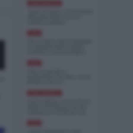
NORD-AMERICA
"Scorte al limite": il retroscena
CNN sulla difesa USA nel
conflitto iraniano
ASIA
Yemen, blocco Bab el-Mandab:
Le superpetroliere saudite
costrette a circumnavigare
l'Africa
ASIA
l'Iran era pronto a
bombardare l'Ucraina, cos'ha
 a
fermato l'attacco
NORD-AMERICA
o
Guerra all'Iran, scorte USA al
limite: il Pentagono investe
miliardi per ricostituire gli
arsenali
ASIA
Canale diplomatico resta