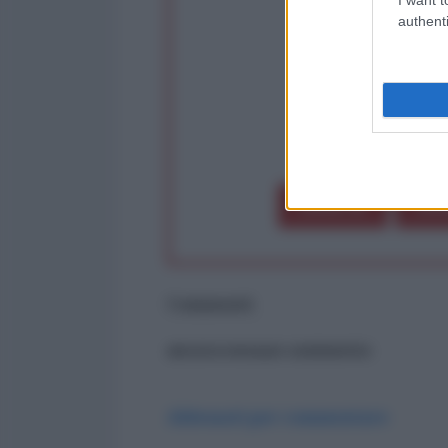
authenti
op
Dona 1€
Don
Commenti
ancora nessun commento
Abbonati per commentare