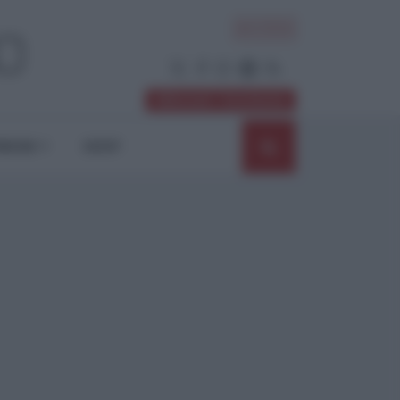
ACCEDI
Abbonati / Sostienici
NIONI
SHOP