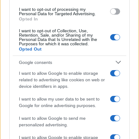
Registro di ispezione di un drone
use your data for below specified purposes in below Google
intelligente
I want to opt-out of processing my
consent section.
Personal Data for Targeted Advertising.
30 Luglio 2026 09:00
Opted In
I want to opt-out of Collection, Use,
Retention, Sale, and/or Sharing of my
Personal Data that Is Unrelated with the
#
LA
BELT
AND
ROAD
INITIATIVE
Purposes for which it was collected.
Opted Out
Google consents
I want to allow Google to enable storage
related to advertising like cookies on web or
device identifiers in apps.
I want to allow my user data to be sent to
Yunnan: Dove il tè incontra il caffè e la
Google for online advertising purposes.
macadamia profuma di futuro
I want to allow Google to send me
27 Ottobre 2025 10:00
personalized advertising.
I want to allow Google to enable storage