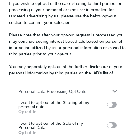
If you wish to opt-out of the sale, sharing to third parties, or
processing of your personal or sensitive information for
Una finestra aperta
targeted advertising by us, please use the below opt-out
section to confirm your selection.
Please note that after your opt-out request is processed you
may continue seeing interest-based ads based on personal
information utilized by us or personal information disclosed to
La governance cinese vista dai
third parties prior to your opt-out.
rappresentanti italiani e la visione dello
sviluppo comune sino-italiano
You may separately opt-out of the further disclosure of your
06 Agosto 2026 08:00
personal information by third parties on the IAB’s list of
downstream participants.
Personal Data Processing Opt Outs
This information may also be disclosed by us to third parties
#
SCELTI
DAL
PEOPLE'S
DAILY
on the IAB’s List of Downstream Participants that may further
I want to opt-out of the Sharing of my
disclose it to other third parties.
personal data.
Opted In
Please note that this website/app uses one or more Google
services and may gather and store information including but
I want to opt-out of the Sale of my
Personal Data.
not limited to your visit or usage behaviour. You may click to
Opted In
grant or deny consent to Google and its third-party tags to