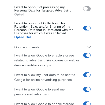
#
LA
BELT
AND
ROAD
INITIATIVE
use your data for below specified purposes in below Google
I want to opt-out of processing my
consent section.
Personal Data for Targeted Advertising.
Opted In
I want to opt-out of Collection, Use,
Retention, Sale, and/or Sharing of my
Personal Data that Is Unrelated with the
Purposes for which it was collected.
Opted Out
Yunnan: Dove il tè incontra il caffè e la
Google consents
macadamia profuma di futuro
I want to allow Google to enable storage
27 Ottobre 2025 10:00
related to advertising like cookies on web or
device identifiers in apps.
I want to allow my user data to be sent to
#
I
MEDIA
ALLA
GUERRA
Google for online advertising purposes.
I want to allow Google to send me
di Francesco Santoianni
personalized advertising.
I want to allow Google to enable storage