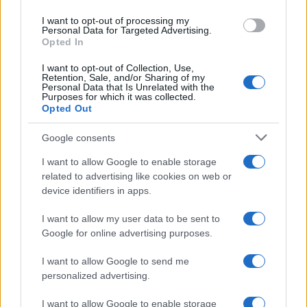
Yunnan: Dove il tè incontra il caffè e la
use your data for below specified purposes in below Google
I want to opt-out of processing my
macadamia profuma di futuro
consent section.
Personal Data for Targeted Advertising.
Opted In
27 Ottobre 2025 10:00
I want to opt-out of Collection, Use,
Retention, Sale, and/or Sharing of my
Personal Data that Is Unrelated with the
Purposes for which it was collected.
#
I
MEDIA
ALLA
GUERRA
Opted Out
Google consents
di Francesco Santoianni
I want to allow Google to enable storage
related to advertising like cookies on web or
device identifiers in apps.
I want to allow my user data to be sent to
Google for online advertising purposes.
Milioni di chiamate spam? Colpa dello
Stato che non c’è più
I want to allow Google to send me
28 Luglio 2026 16:00
personalized advertising.
I want to allow Google to enable storage