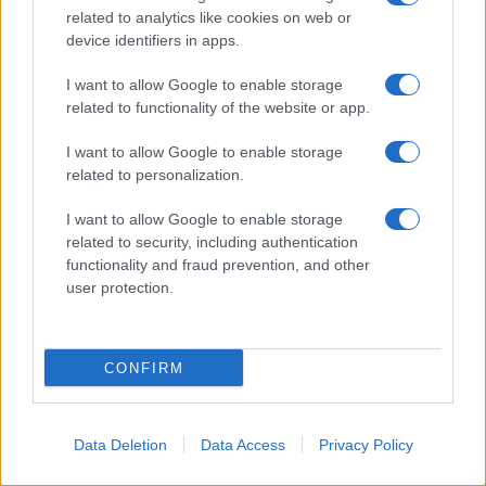
related to analytics like cookies on web or
#
NATIVI
device identifiers in apps.
I want to allow Google to enable storage
related to functionality of the website or app.
di Raffaella Milandri
I want to allow Google to enable storage
related to personalization.
I want to allow Google to enable storage
Trump consegna alle miniere le terre
related to security, including authentication
sacre dei nativi. Ai turisti resta la
functionality and fraud prevention, and other
cartolina
user protection.
16 Luglio 2026 09:30
CONFIRM
#
I
MEZZI
E
I
FINI
Data Deletion
Data Access
Privacy Policy
di Francesco Erspamer