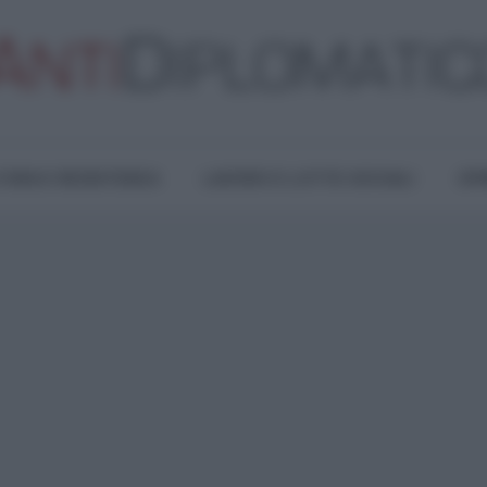
TURA E RESISTENZA
LAVORO E LOTTE SOCIALI
OPI