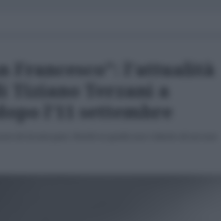
n Francesco": l'attualità
di Tiziano Terzani a
dopo l'11 settembre
cuore di trovare pace. Perché se quella non è dentro di noi non