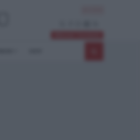
ACCEDI
Abbonati / Sostienici
NIONI
SHOP