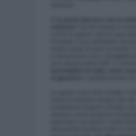
duratura».
O tu pensi davvero che la viol
violenza?
Da che mondo è mondo 
a tutte le guerre. Non lo sarà n
Il mondo ci sta cambiando attorno
nostro modo di stare al mondo. 
in discussione tutto, immaginiamo
aver davanti prima dell' 11 sett
inevitabilità di nulla, tanto me
di giustizia
o semplicemente di 
Le guerre sono tutte terribili. Il 
morte le rendono sempre più tali
combattere la guerra attuale con
atomica, come propone il Segreta
aspettarci che anche i nostri nem
determinati di prima a fare lo ste