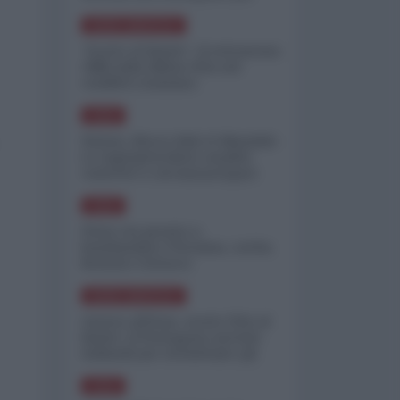
minimizzare le perdite
NORD-AMERICA
"Scorte al limite": il retroscena
CNN sulla difesa USA nel
conflitto iraniano
ASIA
Yemen, blocco Bab el-Mandab:
Le superpetroliere saudite
costrette a circumnavigare
l'Africa
ASIA
l'Iran era pronto a
bombardare l'Ucraina, cos'ha
fermato l'attacco
NORD-AMERICA
Guerra all'Iran, scorte USA al
limite: il Pentagono investe
miliardi per ricostituire gli
arsenali
ASIA