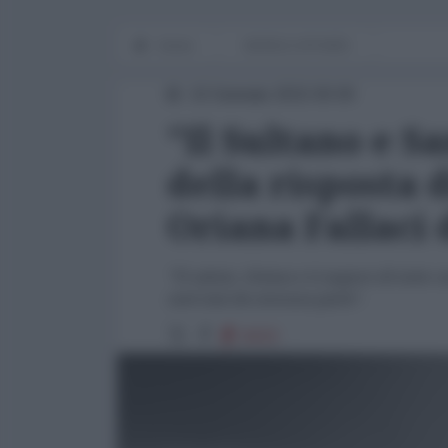
Home
WORLD AFFAIRS
10 Gennaio 2015 00:00
"Il Sultano e Sa
della risposta 
Oriana Fallaci 
"Ti saluto, Oriana e ti auguro di tutto 
sarà mai da nessuna parte".
8433