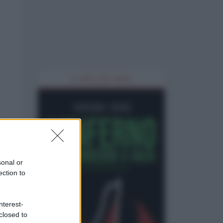
IL LIBRO DEL MESE
sonal or
ection to
nterest-
closed to