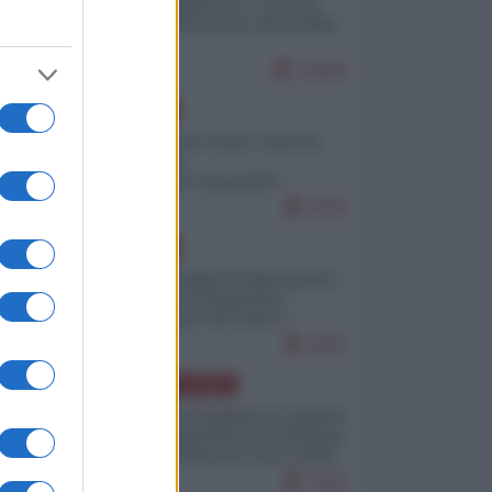
Quali sarebbero le “vittorie
ucraine” decantate dai media
italici?
10828
EUROPA
Invasione di Ceuta: cosa sta
accadendo
nell'enclave spagnola?
9226
EUROPA
Quando il figlio di Netanyahu
incitava "l'occupazione
musulmana" di Ceuta e
Melilla
8497
AMERICA LATINA
Dalla Convertibilità al "grillete
fiscal": l'Argentina si consegna
ai mercati (ancora una volta)
7830