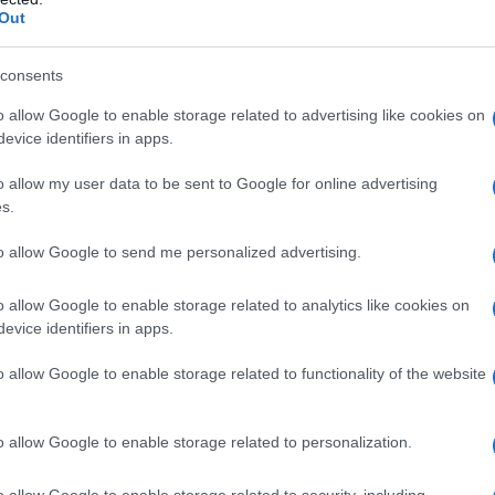
a tua generosa offerta di allora, e non certo per
Out
denza che tutti e due vogliamo evitare, che mi
consents
ndo sullo stesso pianeta, ho l' impressione di
o allow Google to enable storage related to advertising like cookies on
te diverso dal tuo
. Ti scrivo anche - e
evice identifiers in apps.
n far sentire troppo soli quei lettori che forse,
o allow my user data to be sent to Google for online advertising
dalle tue invettive, quasi come dal crollo delle due
s.
sone e con loro il nostro senso di sicurezza;
nelle
glio della testa umana - la ragione
;
il meglio del
to allow Google to send me personalized advertising.
 sfogo mi ha colpito, ferito e mi ha fatto pensare a
re si faccia avanti e taccia», scrisse, disperato dal
o allow Google to enable storage related to analytics like cookies on
orrore della Prima Guerra Mondiale, alla gente non si
evice identifiers in apps.
o allow Google to enable storage related to functionality of the website
creando tutto attorno un assurdo e confondente
nificava riprendere fiato, cercare le parole giuste,
o allow Google to enable storage related to personalization.
i usò di quel consapevole silenzio per scrivere
Gli
era che sembra essere ancora di un' inquietante
o allow Google to enable storage related to security, including