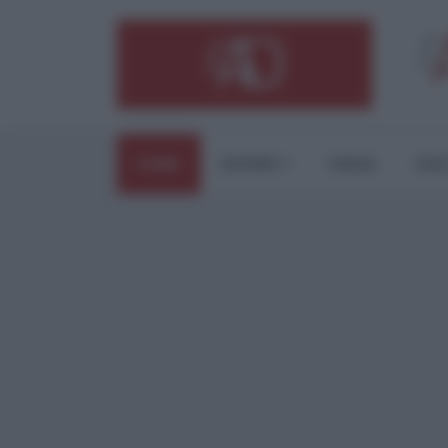
HOME
ESTERI
ITALIA
CUL