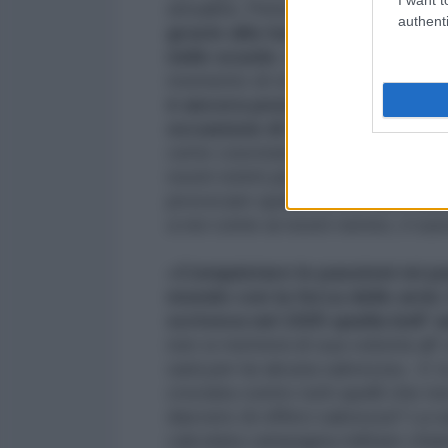
attualità. Pensare quel che pensi 
authenti
grazie alla tua notorietà, la tu
nelle scuole
, influenza tanti gio
momento di straordinaria import
è ancora possibile fermarlo 
occasione di ripensamento
. È
certe concitate parole, pronunciat
nostri istinti più bassi, ad aizzar
provocare quella cecità delle pa
a noi come ai nostri nemici, il suic
«Conquistare le passioni mi par
mondo con la forza delle armi.
scriveva nel 1925 quella bell' 
non si metterà di sua volontà all' 
sarà per lui alcuna salvezza». E 
crociata contro tutti quelli che n
davvero di offrirci salvezza? La s
calcolata campagna militare chiam