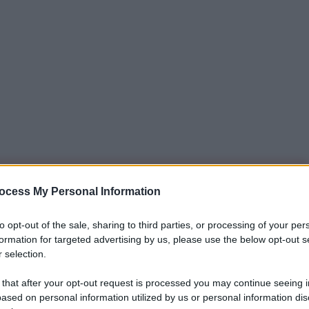
iti per sempre. Il tuo contributo fa la differenza:
ocess My Personal Information
mazione. L'ANTIDIPLOMATICO SEI ANCHE TU!
to opt-out of the sale, sharing to third parties, or processing of your per
formation for targeted advertising by us, please use the below opt-out s
 selection.
a 5€
Dona 15€
Scegli importo
 that after your opt-out request is processed you may continue seeing i
ased on personal information utilized by us or personal information dis