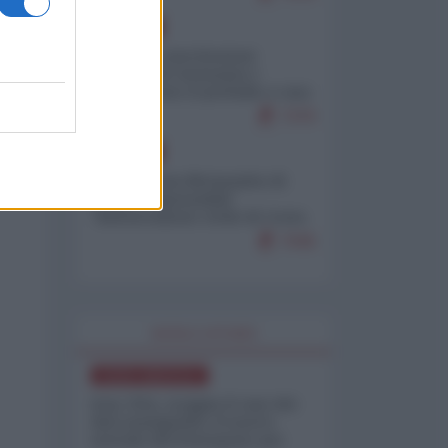
EUROPA
Mosca: le esercitazioni
nucleari di Germania e
Francia sono il preludio a una
guerra contro la Russia
7370
EUROPA
Petro accusa Netanyahu di
essere responsabile
"dell'invasione civile di Ceuta
da parte dei marocchini"
7045
WORLD AFFAIRS
NORD-AMERICA
Iran-USA, scoppia il caso dei
dati manipolati: il nuovo
metodo del Pentagono per