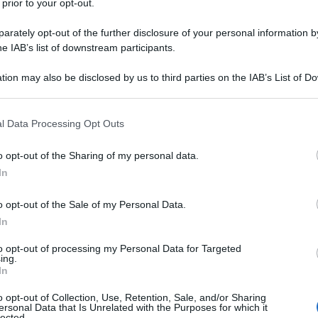
 prior to your opt-out.
rately opt-out of the further disclosure of your personal information by
riere della Sera con il titolo “il Sultano e San
he IAB’s list of downstream participants.
ndeva alle invettive lanciate da Oriana Fallaci
tion may also be disclosed by us to third parties on the IAB’s List of 
melle con il celebre articolo "La rabbia e l'orgoglio".
 that may further disclose it to other third parties.
i moda dopo i recenti fatti di Parigi e per questo,
ileggere oggi queste parole di Terzani.
 that this website/app uses one or more Google services and may gath
l Data Processing Opt Outs
including but not limited to your visit or usage behaviour. You may click 
Corriere della Sera, 7 ottobre 2001
 to Google and its third-party tags to use your data for below specifi
o opt-out of the Sharing of my personal data.
ogle consent section.
In
 poco lontana da quella in cui anche tu sei nata,
 dei cipressi contro il cielo e ti penso a guardare,
o opt-out of the Sale of my Personal Data.
panorama dei grattacieli da cui ora mancano le Torri
In
meriggio di tanti, tantissimi anni fa quando assieme
to opt-out of processing my Personal Data for Targeted
 le stradine di questi nostri colli argentati dagli
ing.
lla professione nella quale tu eri già grande e tu
In
ettere da due mondi diversi»: io dalla Cina dell'
o opt-out of Collection, Use, Retention, Sale, and/or Sharing
avo a vivere, tu dall' America
. Per colpa mia non
ersonal Data that Is Unrelated with the Purposes for which it
lected.