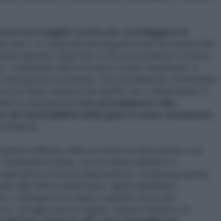
enza sia il miglior modo per sconfiggere la
non c' è stata ancora la guerra che ha messo fine
emmen questa. Quel che ci sta succedendo è nuovo.
. Cambiamo allora il nostro modo di pensare, il
È una grande occasione. Non perdiamola: rimettiamo
ci un futuro diverso da quello che ci illudevamo d'
embre e soprattutto
non arrendiamoci alla
no all' inevitabilità della guerra come strumento
vendetta.
moderno affinarsi delle tecniche di distruzione e di
. Pensiamoci bene: se noi siamo disposti a
 ogni arma a nostra disposizione, compresa quella
rio alla Difesa americano, allora dobbiamo
ici, chiunque essi siano, saranno ancor più
sso, ad agire senza regole, senza il rispetto di