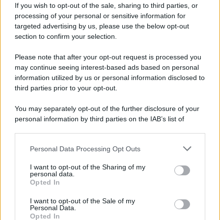
If you wish to opt-out of the sale, sharing to third parties, or
#
ECONOMIA
E
DINTORNI
processing of your personal or sensitive information for
targeted advertising by us, please use the below opt-out
section to confirm your selection.
di Giuseppe Masala
Please note that after your opt-out request is processed you
may continue seeing interest-based ads based on personal
information utilized by us or personal information disclosed to
third parties prior to your opt-out.
You may separately opt-out of the further disclosure of your
Gli Stati Uniti stanno perdendo “la Guerra Mondiale a
personal information by third parties on the IAB’s list of
pezzi”?
downstream participants.
25 Giugno 2026 10:00
Personal Data Processing Opt Outs
This information may also be disclosed by us to third parties
on the IAB’s List of Downstream Participants that may further
I want to opt-out of the Sharing of my
disclose it to other third parties.
personal data.
#
EXODUS
Opted In
Please note that this website/app uses one or more Google
services and may gather and store information including but
I want to opt-out of the Sale of my
Personal Data.
not limited to your visit or usage behaviour. You may click to
di Michelangelo Severgnini
Opted In
grant or deny consent to Google and its third-party tags to