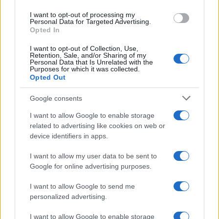
use your data for below specified purposes in below Google
I want to opt-out of processing my
consent section.
Personal Data for Targeted Advertising.
Opted In
I want to opt-out of Collection, Use,
Retention, Sale, and/or Sharing of my
La Trilogia del Rimosso di Michelangelo Severgnini,
Personal Data that Is Unrelated with the
prodotta da l'AntiDiplomatico, interamente in chiaro
Purposes for which it was collected.
Opted Out
24 Luglio 2026 15:49
Google consents
I want to allow Google to enable storage
#
GENERAZIONE
ANTIDIPLOMATICA
related to advertising like cookies on web or
device identifiers in apps.
I want to allow my user data to be sent to
Google for online advertising purposes.
I want to allow Google to send me
personalized advertising.
I want to allow Google to enable storage