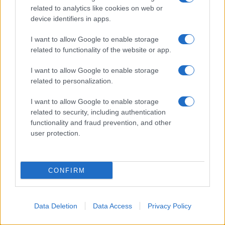
Berlino salva la privacy delle chat online – ma il
related to analytics like cookies on web or
rischio censura resta all’orizzonte
device identifiers in apps.
17 Ottobre 2025 13:00
I want to allow Google to enable storage
related to functionality of the website or app.
#
UNA
FINESTRA
APERTA
I want to allow Google to enable storage
related to personalization.
Una finestra aperta
I want to allow Google to enable storage
related to security, including authentication
functionality and fraud prevention, and other
user protection.
Il vero senso, e la prospettiva autentica, della legge
CONFIRM
sulla promozione del progresso e dell’unità etnica
03 Agosto 2026 14:00
Data Deletion
Data Access
Privacy Policy