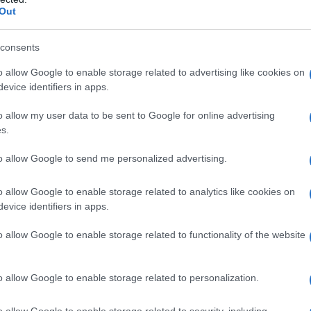
uppo. Altrimenti sbatterà contro il muro.
Out
ad essere insolventi, non hanno più' la
consents
mania deve investire da sola, in primis le imprese
tato dovrà farlo. Altrimenti, l'economia tedesca non
o allow Google to enable storage related to advertising like cookies on
evice identifiers in apps.
o allow my user data to be sent to Google for online advertising
tervista si rimanda e si ringrazia
Voci dalla
s.
to allow Google to send me personalized advertising.
ATTENZIONE!
o allow Google to enable storage related to analytics like cookies on
evice identifiers in apps.
r reagire alla dittatura degli algoritmi.
o allow Google to enable storage related to functionality of the website
iDiplomatico lede un tuo diritto fondamentale.
a vera informazione pluralista.
o allow Google to enable storage related to personalization.
a alla nostra Lunga Marcia.
o allow Google to enable storage related to security, including