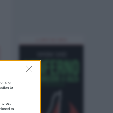
IL LIBRO DEL MESE
sonal or
ection to
nterest-
closed to