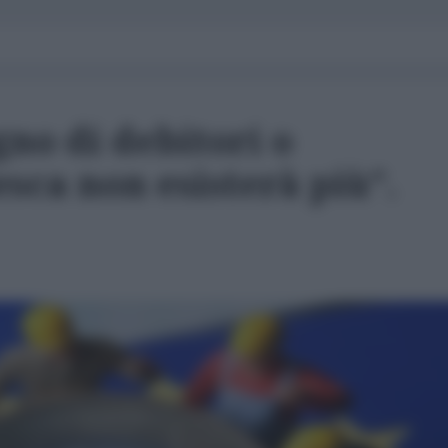
no di debitori o
sca non esisterà più”.