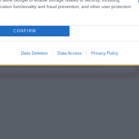
cation functionality and fraud prevention, and other user protection.
Abbonati!
CONFIRM
pure effettua una donazione
Data Deletion
Data Access
Privacy Policy
a 5€
Dona 15€
Scegli importo