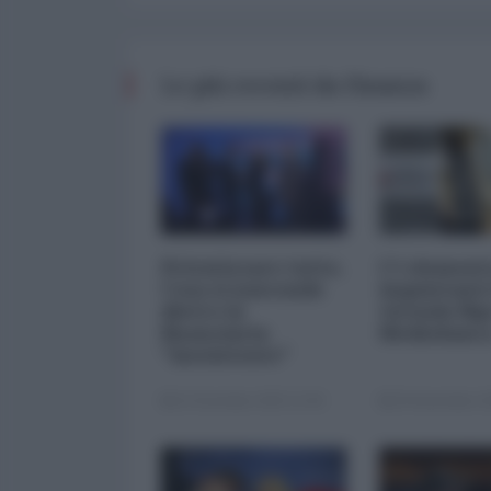
Le più recenti da Finanza
Privatizzare tutto.
I 5 element
Cosa si nasconde
inquietanti
dietro la
vicenda Mp
finanziaria
Mediobanc
"inesistente"
22 Dicembre 2025 12:00
29 Novembre 20