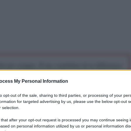
iti per sempre. Il tuo contributo fa la differenza:
mazione. L'ANTIDIPLOMATICO SEI ANCHE TU!
ocess My Personal Information
a 5€
Dona 15€
Scegli importo
to opt-out of the sale, sharing to third parties, or processing of your per
formation for targeted advertising by us, please use the below opt-out s
 selection.
,
Heiner Flassbeck
sottolinea come il
troppo export
 that after your opt-out request is processed you may continue seeing i
isposti ad assorbire i 180 miliardi del risparmi
ased on personal information utilized by us or personal information dis