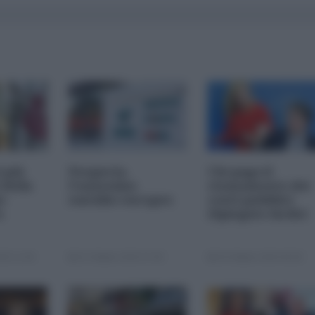
i più
Nexperia,
Chi paga il
 della
l'ennesimo
risanamento dei
s-
suicidio europeo
conti pubblici
a
(Spiegato facile)
25 11:00
23 Ottobre 2025 07:00
20 Ottobre 2025 09:00