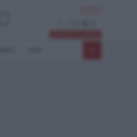
ACCEDI
Abbonati / Sostienici
NIONI
SHOP