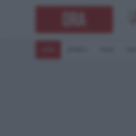
HOME
ESTERI
ITALIA
CUL