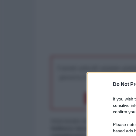
I nostri articoli saranno gratu
preserva la libera infor
Do Not Pr
Dona 1€
Don
If you wish 
sensitive in
confirm your
Intervistato da Deutschlandfunk
Please note
tedesco necessiti di debitori d
based ads b
complessivo.