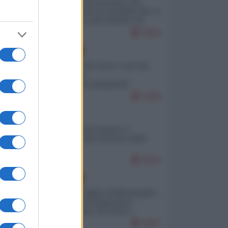
La mappa di Eurostat che
smonta tutte le storielle che vi
raccontano sul turismo di
massa
9994
EUROPA
Invasione di Ceuta: cosa sta
accadendo
nell'enclave spagnola?
9299
ITALIA
Il turismo di massa e i
"risvegli" del Corriere della
sera
9016
EUROPA
Quando il figlio di Netanyahu
incitava "l'occupazione
musulmana" di Ceuta e
Melilla
8687