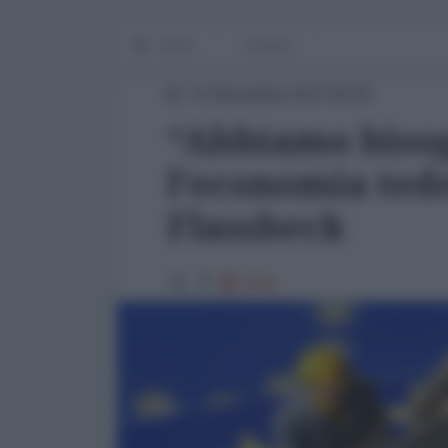
Home
Finanza
12 Novembre 2013 00:00
“Abbiamo bisog
l'economia tede
Flassbeck
2551