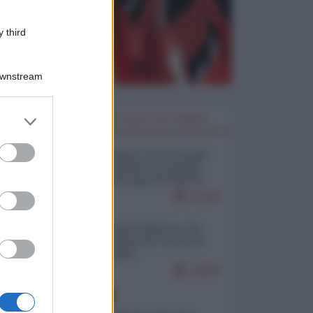
 third
Downstream
er and store
I PIÙ LETTI DELLA SETTIMANA
to grant or
ed purposes
Restare umani: la forma più
alta di ribellione al mondo
distopico di oggi (di Alberto
Bradanini)
22218
Ceuta: perché il Marocco fa
con noi quello che vuole (di
Alberto Negri)
12694
EUROPA