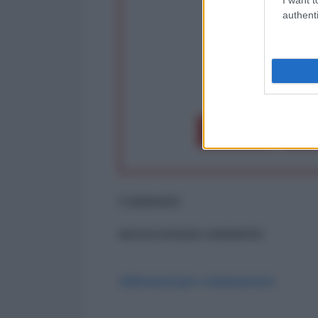
authenti
op
Dona 1€
Don
Commenti
ancora nessun commento
Abbonati per commentare