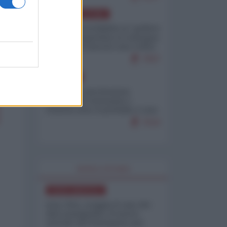
AMERICA LATINA
Dalla Convertibilità al "grillete
fiscal": l'Argentina si consegna
ai mercati (ancora una volta)
7937
EUROPA
Mosca: le esercitazioni
nucleari di Germania e
Francia sono il preludio a una
guerra contro la Russia
7533
WORLD AFFAIRS
NORD-AMERICA
Iran-USA, scoppia il caso dei
dati manipolati: il nuovo
metodo del Pentagono per