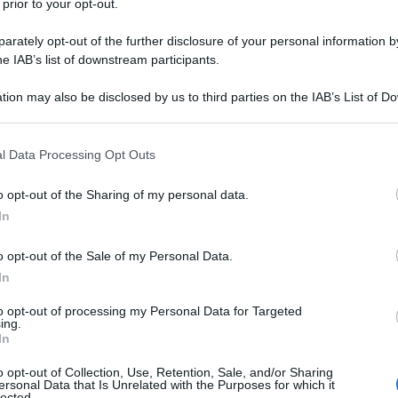
 prior to your opt-out.
ca ed in un'Europa nel pieno di una profonda
rately opt-out of the further disclosure of your personal information by
he IAB’s list of downstream participants.
r Berlino deve essere quella di aumentare la spesa
e, prosegue Flassbeck, indicano che
non ci sono piu'
tion may also be disclosed by us to third parties on the IAB’s List of 
vi debiti in Europa e nel mondo
. Per il futuro delle
 that may further disclose it to other third parties.
sario quindi che la Germania comprenda che non può
a domanda interna.
 that this website/app uses one or more Google services and may gath
l Data Processing Opt Outs
including but not limited to your visit or usage behaviour. You may click 
 to Google and its third-party tags to use your data for below specifi
uasi tutto il mondo, qualcuno prima o poi deve
o opt-out of the Sharing of my personal data.
ogle consent section.
parmio, solo quando c'è qualcuno disposto a
In
lice intuizione di contabilità macroeconomica. Si
ania fosse completamente separata dal resto del
o opt-out of the Sale of my Personal Data.
saranno altri 180 miliardi di risparmi aggiuntivi, che
In
i già presenti. In questa situazione, prosegue
to opt-out of processing my Personal Data for Targeted
di non avere alcuna intenzione di indebitarsi. Se
ing.
biti, l'economia tedesca avrà dei seri problemi.
In
are debiti, ma ora gli altri paesi si sono stancati
o opt-out of Collection, Use, Retention, Sale, and/or Sharing
to contesto, la Germania non può continuare con
ersonal Data that Is Unrelated with the Purposes for which it
lected.