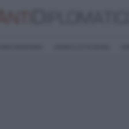
TURA E RESISTENZA
LAVORO E LOTTE SOCIALI
OPI