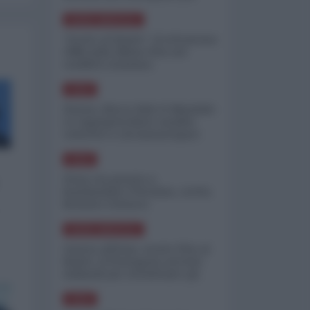
minimizzare le perdite
NORD-AMERICA
"Scorte al limite": il retroscena
CNN sulla difesa USA nel
conflitto iraniano
ASIA
Yemen, blocco Bab el-Mandab:
Le superpetroliere saudite
costrette a circumnavigare
l'Africa
ASIA
l'Iran era pronto a
bombardare l'Ucraina, cos'ha
fermato l'attacco
NORD-AMERICA
Guerra all'Iran, scorte USA al
limite: il Pentagono investe
miliardi per ricostituire gli
arsenali
ASIA