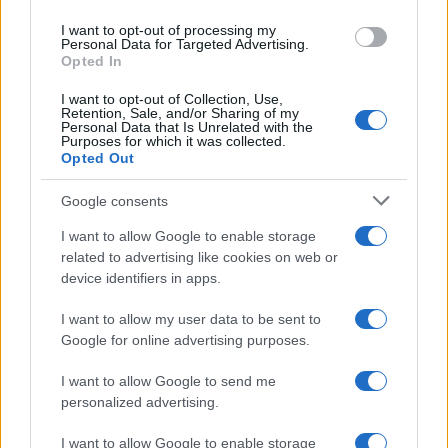
rappresentanti italiani e la visione dello
use your data for below specified purposes in below Google
I want to opt-out of processing my
sviluppo comune sino-italiano
consent section.
Personal Data for Targeted Advertising.
Opted In
06 Agosto 2026 08:00
I want to opt-out of Collection, Use,
Retention, Sale, and/or Sharing of my
Personal Data that Is Unrelated with the
Purposes for which it was collected.
#
SCELTI
DAL
PEOPLE'S
DAILY
Opted Out
Google consents
I want to allow Google to enable storage
related to advertising like cookies on web or
device identifiers in apps.
I want to allow my user data to be sent to
Google for online advertising purposes.
Registro di ispezione di un drone
intelligente
I want to allow Google to send me
30 Luglio 2026 09:00
personalized advertising.
I want to allow Google to enable storage