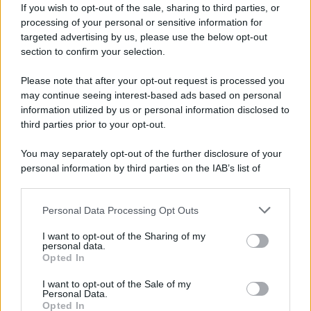
If you wish to opt-out of the sale, sharing to third parties, or
processing of your personal or sensitive information for
#
UNA
FINESTRA
APERTA
targeted advertising by us, please use the below opt-out
section to confirm your selection.
Una finestra aperta
Please note that after your opt-out request is processed you
may continue seeing interest-based ads based on personal
information utilized by us or personal information disclosed to
third parties prior to your opt-out.
La governance cinese vista dai
You may separately opt-out of the further disclosure of your
rappresentanti italiani e la visione dello
personal information by third parties on the IAB’s list of
sviluppo comune sino-italiano
downstream participants.
06 Agosto 2026 08:00
Personal Data Processing Opt Outs
This information may also be disclosed by us to third parties
on the IAB’s List of Downstream Participants that may further
I want to opt-out of the Sharing of my
disclose it to other third parties.
personal data.
Opted In
#
SCELTI
DAL
PEOPLE'S
DAILY
Please note that this website/app uses one or more Google
services and may gather and store information including but
I want to opt-out of the Sale of my
Personal Data.
not limited to your visit or usage behaviour. You may click to
Opted In
grant or deny consent to Google and its third-party tags to