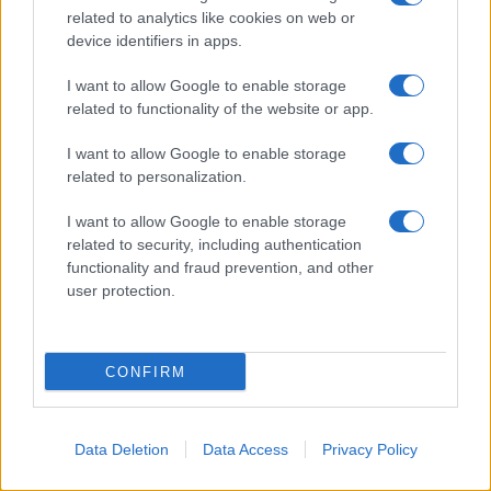
related to analytics like cookies on web or
Trump consegna alle miniere le terre
device identifiers in apps.
sacre dei nativi. Ai turisti resta la
cartolina
I want to allow Google to enable storage
related to functionality of the website or app.
16 Luglio 2026 09:30
I want to allow Google to enable storage
related to personalization.
#
I
MEZZI
E
I
FINI
I want to allow Google to enable storage
related to security, including authentication
functionality and fraud prevention, and other
di Francesco Erspamer
user protection.
CONFIRM
Halloween e il fascismo
Data Deletion
Data Access
Privacy Policy
03 Novembre 2025 09:00