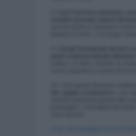
8.
Con il servizio notturno, ci
vendite ai propri clienti diret
servizio punta a sfruttare il se
durante la notte, e al tempo stes
9.
I locali Farmatodo da uno o 
punti commerciali più dinamici
politico. Di fatto, durante la vi
centro operativo e punto di incontr
10. Tutti questi elementi rendon
del «golpe economico»
, con ca
maniera pianificata grazie alla su
prolungato. L’immagine più nitida
tetto azzurro.
[Trad. dal castigliano per ALBAin