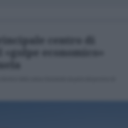
incipale centro di
l «golpe economico»
uela
 direttori della catena Farmatodo da parte del governo di