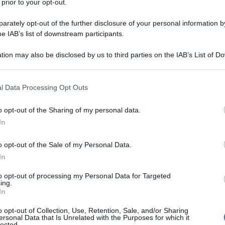
 prior to your opt-out.
rately opt-out of the further disclosure of your personal information by
he IAB’s list of downstream participants.
nale dei direttori della catena Farmatodo
,
tion may also be disclosed by us to third parties on the IAB’s List of 
la vendita di farmaci e prodotti da bagno nel paese,
 that may further disclose it to other third parties.
o e delle istituzioni nell’affrontare l’offensiva
ciale-importadora contro il popolo venezuelano.
 that this website/app uses one or more Google services and may gath
l Data Processing Opt Outs
including but not limited to your visit or usage behaviour. You may click 
e per comprendere i fatti:
 to Google and its third-party tags to use your data for below specifi
o opt-out of the Sharing of my personal data.
ogle consent section.
In
ozi, più di cinquemila lavoratori
e un centro di
ubicato nella Valles del Tuy, la cui capacità
o opt-out of the Sale of my Personal Data.
prile del 2013, grazie a un investimento di 17 miliardi
In
to opt-out of processing my Personal Data for Targeted
ing.
el di Barquisimeto nel 1918, è all’origine
In
 suo proprietario era
Rafael Zubillaga,
nonno
o opt-out of Collection, Use, Retention, Sale, and/or Sharing
 Teodoro Rafael Zubillaga. Si tratta di un gruppo
ersonal Data that Is Unrelated with the Purposes for which it
lected.