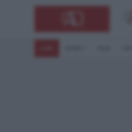
HOME
ESTERI
ITALIA
CUL