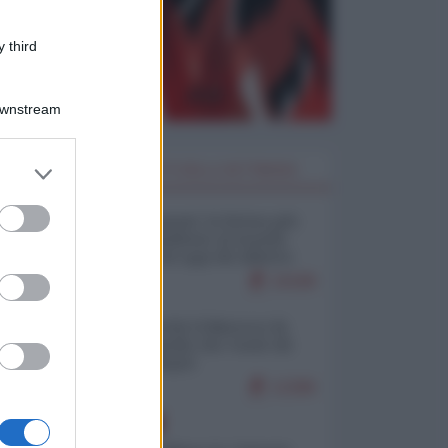
 third
Downstream
er and store
I PIÙ LETTI DELLA SETTIMANA
to grant or
ed purposes
Restare umani: la forma più
alta di ribellione al mondo
distopico di oggi (di Alberto
Bradanini)
19188
Ceuta: perché il Marocco fa
con noi quello che vuole (di
Alberto Negri)
12286
EUROPA