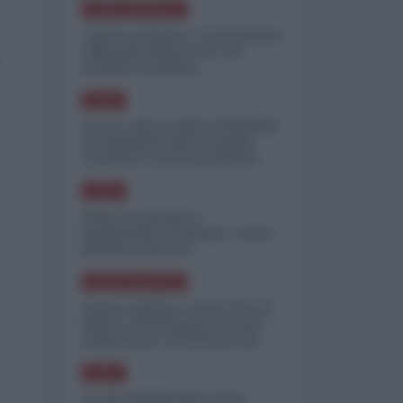
NORD-AMERICA
"Scorte al limite": il retroscena
CNN sulla difesa USA nel
conflitto iraniano
ASIA
Yemen, blocco Bab el-Mandab:
Le superpetroliere saudite
costrette a circumnavigare
l'Africa
ASIA
l'Iran era pronto a
bombardare l'Ucraina, cos'ha
fermato l'attacco
NORD-AMERICA
Guerra all'Iran, scorte USA al
limite: il Pentagono investe
miliardi per ricostituire gli
arsenali
ASIA
Canale diplomatico resta