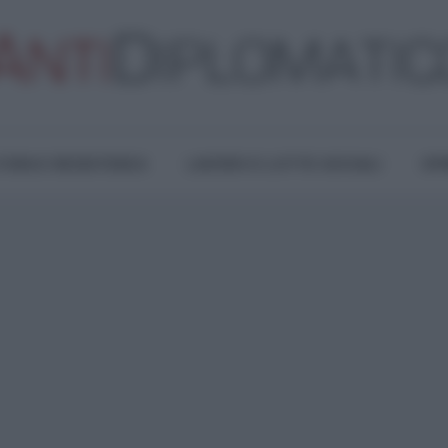
TURA E RESISTENZA
LAVORO E LOTTE SOCIALI
OPI