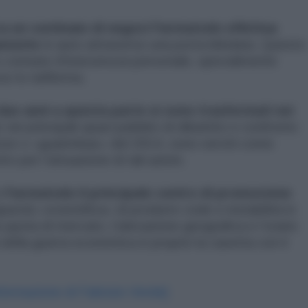
rca un centinaio di negozi Farmatodo effettua
tamente
in auto attraverso una porta blindata. Questo
nso comune d’insicurezza personale, specialmente
so lo riafferma.
due anni a questa parte si sono trasformati nei
; nei principali spazi pubblici di dibattito e confronto
olenze o «guarimbas» del 2014, sono serviti come
o per l’attuazione di tali azioni.
o
Farmatodo il principale centro di promozione
pacità «scientifica» di produrre code e instabilità in
a quota di mercato, l’ubicazione geografica e l’orario
 della guerra economica è proprio la casetta con il
formazione di Fabrizio Verde]