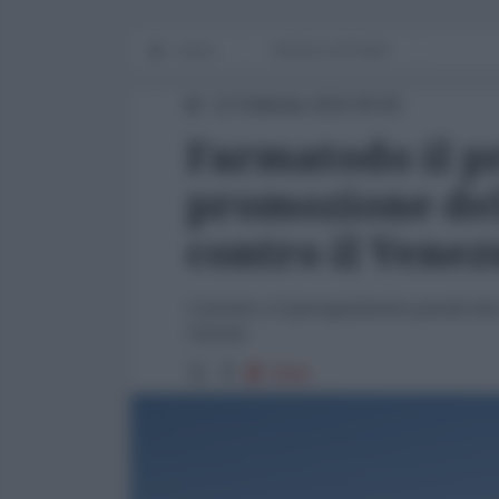
Home
WORLD AFFAIRS
12 Febbraio 2015 00:00
Farmatodo il pr
promozione de
contro il Venez
L’arresto e il perseguimento penale dei
Caracas
2556