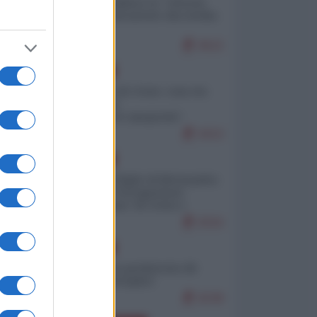
Quali sarebbero le “vittorie
ucraine” decantate dai media
italici?
9522
EUROPA
Invasione di Ceuta: cosa sta
accadendo
nell'enclave spagnola?
9153
EUROPA
Quando il figlio di Netanyahu
incitava "l'occupazione
musulmana" di Ceuta e
Melilla
8316
EUROPA
Geopolitica predatoria (di
Marco Travaglio)
8238