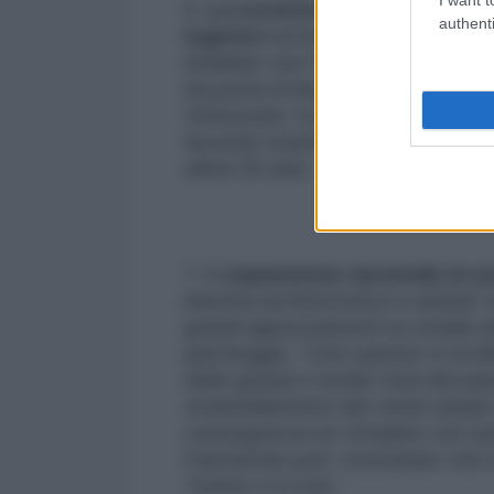
6.
La società ha consultato espe
authenti
logistici
ed inoltre possiede invid
indubbio che Farmatodo sta usand
da punta di lancia delle multinazi
Venezuela. Con il suo piano di ra
facendo esattamente il contrario
ultimi 30 anni.
7.
L’espansione nazionale (e p
identità architettonica e urbana: t
grandi appezzamenti su strade am
parcheggio. Tutto questo si rico
delle grandi e medie città del p
smantellamento dei centri urbani 
conseguenza un cittadino con una 
Farmatodo può ‘constatare’ che 
Twitter e in rete.