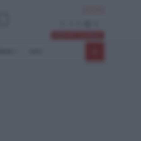
ACCEDI
Abbonati / Sostienici
NIONI
SHOP