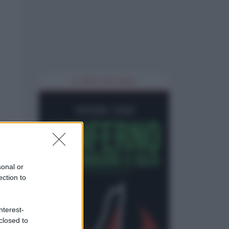
IL LIBRO DEL MESE
sonal or
ection to
nterest-
closed to