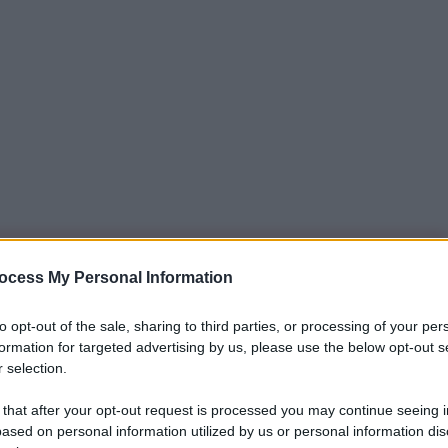
iti per sempre. Il tuo contributo fa la differenza:
ocess My Personal Information
mazione. L'ANTIDIPLOMATICO SEI ANCHE TU!
to opt-out of the sale, sharing to third parties, or processing of your per
formation for targeted advertising by us, please use the below opt-out s
 selection.
a 5€
Dona 15€
Scegli importo
 that after your opt-out request is processed you may continue seeing i
ased on personal information utilized by us or personal information dis