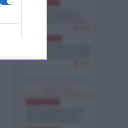
NORD-AMERICA
Il "mistero" dei numeri: il
governo Usa minimizza le
vittime in Iran, mentre fonti
interne...
7648
AMERICA LATINA
Dalla Convertibilità al "grillete
fiscal": l'Argentina si consegna
ai mercati (ancora una volta)
7644
WORLD AFFAIRS
NORD-AMERICA
Iran-USA, scoppia il caso dei
dati manipolati: il nuovo
metodo del Pentagono per
minimizzare le perdite