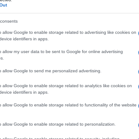
le riuscita ad espandersi, avendo una grande
Out
zionale.
consents
o il proprio paradigma di business focalizzandosi
ra della persona, l’igiene, e farmaci senza ricetta
o allow Google to enable storage related to advertising like cookies on
si di liquidità che li costrinse a vendere il centro di
evice identifiers in apps.
spandere i negozi al dettaglio.
o allow my user data to be sent to Google for online advertising
s.
tto da
David Sommer
, fondatore della catena
, da dove è stato importato il concetto di business
to allow Google to send me personalized advertising.
 del secondo conglomerato statunitense di farmacie;
hanno più volte accertato frodi legate alla vendita di
o allow Google to enable storage related to analytics like cookies on
ione delle scritture contabili.
evice identifiers in apps.
are in maniera diretta con i diversi fornitori
o allow Google to enable storage related to functionality of the website
diazione di distributori e rivenditori. Questo, insieme
o accesso prioritario allo smercio dei vari prodotti
o allow Google to enable storage related to personalization.
l consumo.
o allow Google to enable storage related to security, including