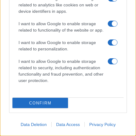
related to analytics like cookies on web or
di Raffaella Milandri
device identifiers in apps.
I want to allow Google to enable storage
related to functionality of the website or app.
Trump consegna alle miniere le terre
I want to allow Google to enable storage
sacre dei nativi. Ai turisti resta la
related to personalization.
cartolina
I want to allow Google to enable storage
16 Luglio 2026 09:30
related to security, including authentication
functionality and fraud prevention, and other
user protection.
#
I
MEZZI
E
I
FINI
CONFIRM
di Francesco Erspamer
Data Deletion
Data Access
Privacy Policy