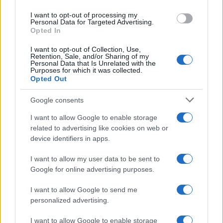
use your data for below specified purposes in below Google
I want to opt-out of processing my
consent section.
#
ECONOMIA
E
DINTORNI
Personal Data for Targeted Advertising.
Opted In
I want to opt-out of Collection, Use,
di Giuseppe Masala
Retention, Sale, and/or Sharing of my
Personal Data that Is Unrelated with the
Purposes for which it was collected.
Opted Out
Google consents
I want to allow Google to enable storage
Gli Stati Uniti stanno perdendo “la Guerra
Mondiale a pezzi”?
related to advertising like cookies on web or
device identifiers in apps.
25 Giugno 2026 10:00
I want to allow my user data to be sent to
Google for online advertising purposes.
#
EXODUS
I want to allow Google to send me
personalized advertising.
di Michelangelo Severgnini
I want to allow Google to enable storage