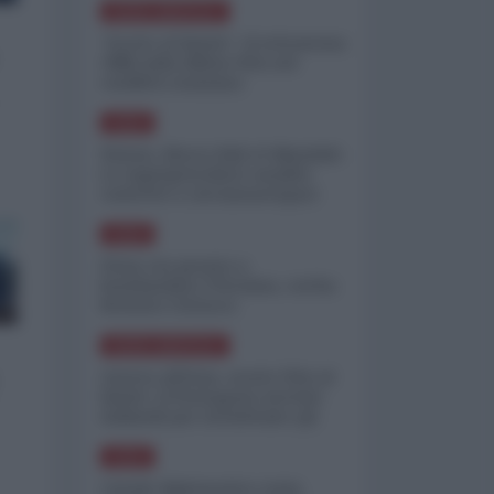
NORD-AMERICA
"Scorte al limite": il retroscena
CNN sulla difesa USA nel
conflitto iraniano
ASIA
Yemen, blocco Bab el-Mandab:
Le superpetroliere saudite
costrette a circumnavigare
l'Africa
ASIA
l'Iran era pronto a
bombardare l'Ucraina, cos'ha
fermato l'attacco
NORD-AMERICA
Guerra all'Iran, scorte USA al
limite: il Pentagono investe
miliardi per ricostituire gli
arsenali
ASIA
Canale diplomatico resta