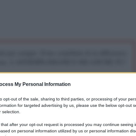
iti per sempre. Il tuo contributo fa la differenza:
mazione. L'ANTIDIPLOMATICO SEI ANCHE TU!
a 5€
Dona 15€
Scegli importo
ocess My Personal Information
to opt-out of the sale, sharing to third parties, or processing of your per
formation for targeted advertising by us, please use the below opt-out s
to le strade della capitale greca ieri per protestare
 selection.
à che Tsipras avrebbe accettato nelle negoziazioni
 that after your opt-out request is processed you may continue seeing i
ased on personal information utilized by us or personal information dis