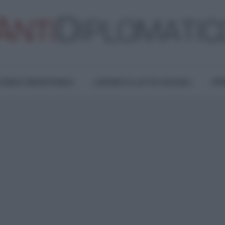
TURA E RESISTENZA
LAVORO E LOTTE SOCIALI
OPI