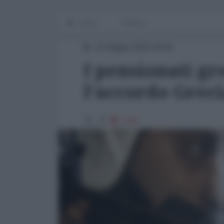
Home
Finanza
24 Giugno 2015 00:00
I pensionati gr
l'accordo Grec
1701