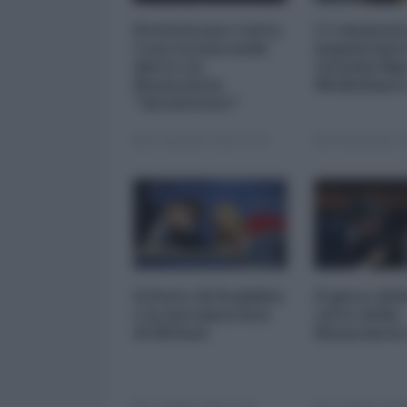
Privatizzare tutto.
I 5 element
Cosa si nasconde
inquietanti
dietro la
vicenda Mp
finanziaria
Mediobanc
"inesistente"
22 Dicembre 2025 12:00
29 Novembre 20
Il Patto di Stabilità
Il gioco del
e la metamorfosi
carte della
di Meloni
finanziaria