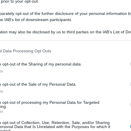
 prior to your opt-out.
rately opt-out of the further disclosure of your personal information by
d Atene pieni di pensionati desiderosi di protestare
he IAB’s list of downstream participants.
tion may also be disclosed by us to third parties on the IAB’s List of 
 totalmente delusi da questo governo che sta
 that may further disclose it to other third parties.
 applicate dai governi precedenti. Quello che stiamo
 that this website/app uses one or more Google services and may gath
 indirette e dirette che, ancora una volta, il
l Data Processing Opt Outs
including but not limited to your visit or usage behaviour. You may click 
sopportare, ha detto Manolis Rallakis, segretario
 to Google and its third-party tags to use your data for below specifi
nsionati greci al Guardian.
o opt-out of the Sharing of my personal data.
ogle consent section.
In
dal 40 al 60 per cento e ora vogliono più entrate per
o opt-out of the Sale of my Personal Data.
ervizi che abbiamo pagato per tutta la nostra vita
In
 E 'scandaloso ... perché dovremmo continuare a
unto.
to opt-out of processing my Personal Data for Targeted
ing.
In
agliare 1,8 miliardi di euro della spesa pensionistica
 di salvataggio. Il paese ha urgente bisogno dei fondi
o opt-out of Collection, Use, Retention, Sale, and/or Sharing
ersonal Data that Is Unrelated with the Purposes for which it
iardi di euro al FMI.
lected.