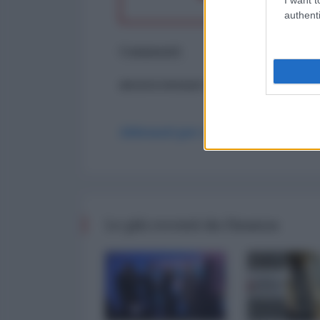
authenti
Commenti
ancora nessun commento
Abbonati per commentare
Le più recenti da Finanza