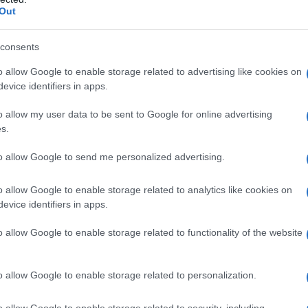
Out
ATTENZIONE!
consents
o allow Google to enable storage related to advertising like cookies on
r reagire alla dittatura degli algoritmi.
evice identifiers in apps.
iDiplomatico lede un tuo diritto fondamentale.
o allow my user data to be sent to Google for online advertising
a vera informazione pluralista.
s.
a alla nostra Lunga Marcia.
to allow Google to send me personalized advertising.
Abbonati!
o allow Google to enable storage related to analytics like cookies on
evice identifiers in apps.
o allow Google to enable storage related to functionality of the website
pure effettua una donazione
o allow Google to enable storage related to personalization.
a 5€
Dona 15€
Scegli importo
o allow Google to enable storage related to security, including