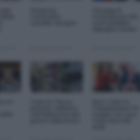
i più
Nexperia,
Chi paga il
 della
l'ennesimo
risanamento dei
s-
suicidio europeo
conti pubblici
a
(Spiegato facile)
25 11:00
23 Ottobre 2025 07:00
20 Ottobre 2025 09:00
le tre
Come la "borsa
Dazi. Come la
privata" influisce
Commissione UE
 2026
sull'inflazione dei
sceglie con cura
generi alimentari
come farsi del
male