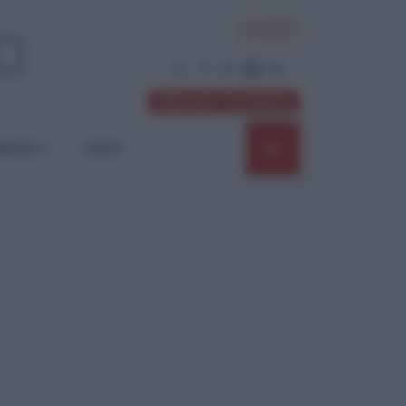
ACCEDI
Abbonati / Sostienici
NIONI
SHOP