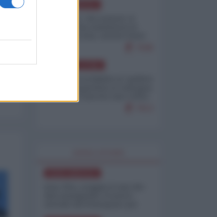
NORD-AMERICA
Il "mistero" dei numeri: il
governo Usa minimizza le
vittime in Iran, mentre fonti
interne...
7648
AMERICA LATINA
Dalla Convertibilità al "grillete
fiscal": l'Argentina si consegna
ai mercati (ancora una volta)
7613
WORLD AFFAIRS
NORD-AMERICA
Iran-USA, scoppia il caso dei
dati manipolati: il nuovo
metodo del Pentagono per
minimizzare le perdite