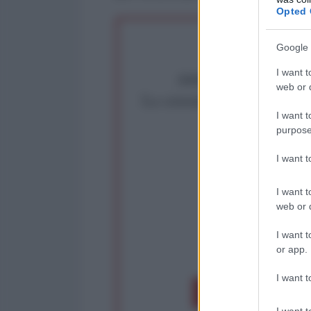
Opted 
Google 
I want t
Abbiamo poco tempo pe
web or d
La censura imposta a l'Ant
I want t
Rivendica un
purpose
Partecip
I want 
I want t
web or d
I want t
or app.
op
I want t
Dona 1€
Don
I want t