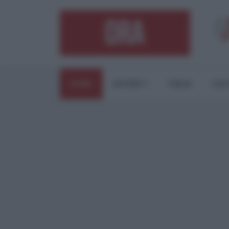
HOME
ESTERI
ITALIA
CUL