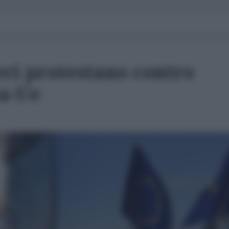
eci protestano contro
ia-Ue