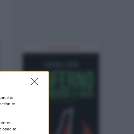
IL LIBRO DEL MESE
sonal or
ection to
nterest-
closed to