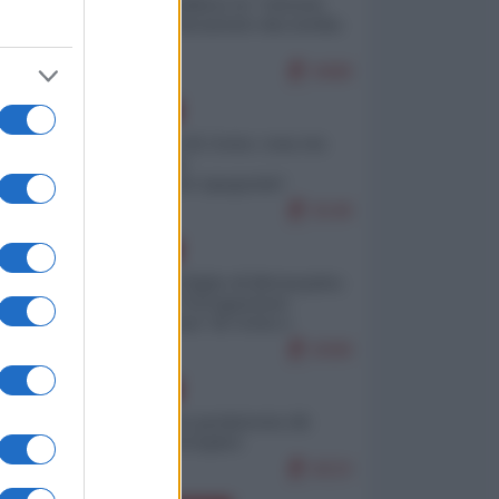
Quali sarebbero le “vittorie
ucraine” decantate dai media
italici?
9468
EUROPA
Invasione di Ceuta: cosa sta
accadendo
nell'enclave spagnola?
9149
EUROPA
Quando il figlio di Netanyahu
incitava "l'occupazione
musulmana" di Ceuta e
Melilla
8308
EUROPA
Geopolitica predatoria (di
Marco Travaglio)
8223