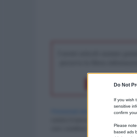
I nostri articoli saranno gratu
preserva la libera infor
Dona 1€
Don
Do Not Pr
If you wish 
sensitive in
Pensionati arrabbiati
hanno affolla
confirm your
contro il nuovo piano di austerit
Please note
con i creditori della Grecia.
based ads b