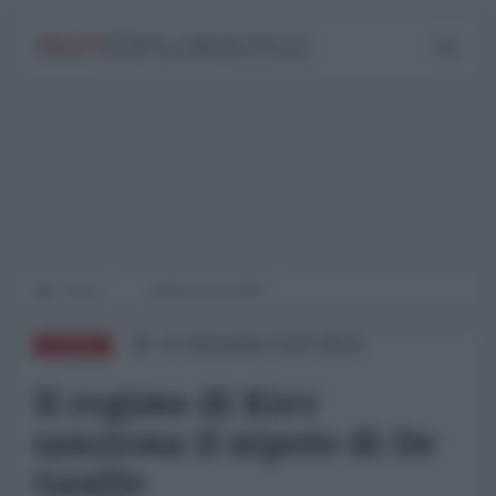
Home
WORLD AFFAIRS
21 Settembre 2025 08:00
EUROPA
Il regime di Kiev
sanziona il nipote di De
Gaulle