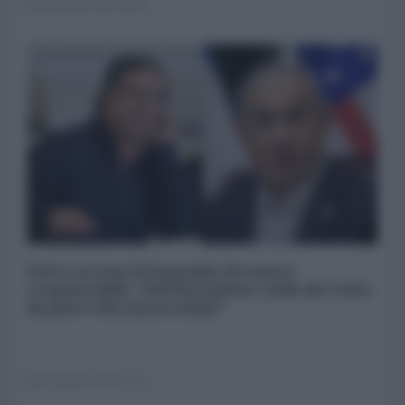
03 Agosto 2026 08:00
Petro accusa Netanyahu di essere
responsabile "dell'invasione civile di Ceuta
da parte dei marocchini"
02 Agosto 2026 15:15