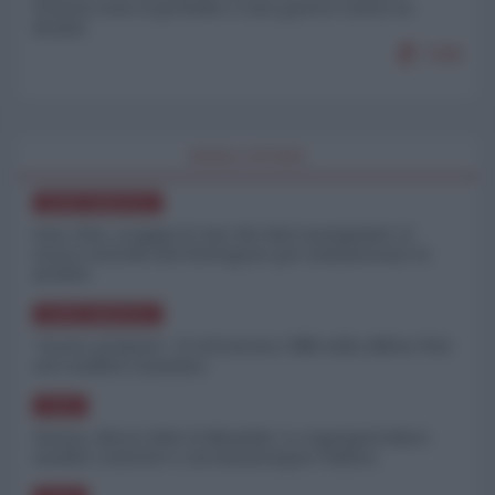
Francia sono il preludio a una guerra contro la
Russia
7349
WORLD AFFAIRS
NORD-AMERICA
Iran-USA, scoppia il caso dei dati manipolati: il
nuovo metodo del Pentagono per minimizzare le
perdite
NORD-AMERICA
"Scorte al limite": il retroscena CNN sulla difesa USA
nel conflitto iraniano
ASIA
Yemen, blocco Bab el-Mandab: Le superpetroliere
saudite costrette a circumnavigare l'Africa