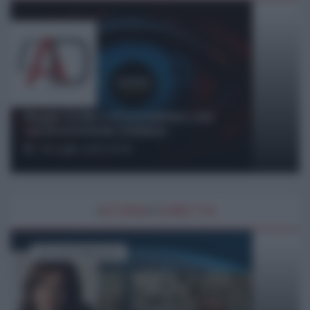
Beppe Grillo e il socialismo con
caratteristiche italiane
30 Luglio 2026 09:00
#
STORIA
IN
DIRETTA
di Loretta Napoleoni