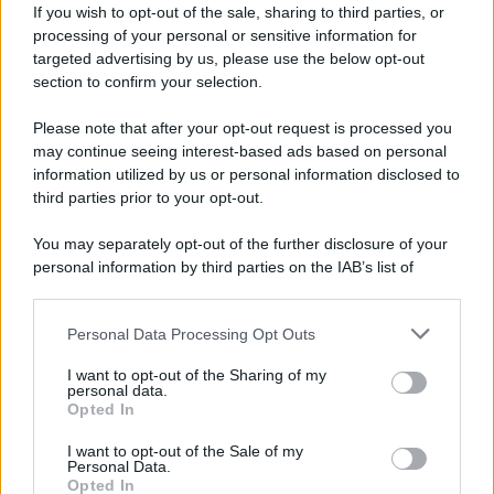
If you wish to opt-out of the sale, sharing to third parties, or
processing of your personal or sensitive information for
Berlino salva la privacy delle chat online –
targeted advertising by us, please use the below opt-out
ma il rischio censura resta all’orizzonte
section to confirm your selection.
17 Ottobre 2025 13:00
Please note that after your opt-out request is processed you
may continue seeing interest-based ads based on personal
information utilized by us or personal information disclosed to
#
UNA
FINESTRA
APERTA
third parties prior to your opt-out.
You may separately opt-out of the further disclosure of your
Una finestra aperta
personal information by third parties on the IAB’s list of
downstream participants.
Personal Data Processing Opt Outs
This information may also be disclosed by us to third parties
on the IAB’s List of Downstream Participants that may further
I want to opt-out of the Sharing of my
disclose it to other third parties.
La governance cinese vista dai
personal data.
rappresentanti italiani e la visione dello
Opted In
Please note that this website/app uses one or more Google
sviluppo comune sino-italiano
services and may gather and store information including but
I want to opt-out of the Sale of my
06 Agosto 2026 08:00
Personal Data.
not limited to your visit or usage behaviour. You may click to
Opted In
grant or deny consent to Google and its third-party tags to