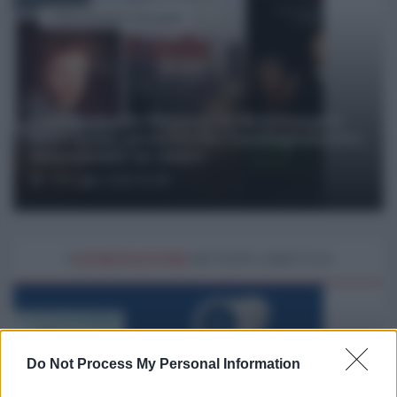
di Michelangelo Severgnini
La Trilogia del Rimosso di Michelangelo
Severgnini, prodotta da l'AntiDiplomatico,
interamente in chiaro
24 Luglio 2026 15:49
#
GENERAZIONE
ANTIDIPLOMATICA
Do Not Process My Personal Information