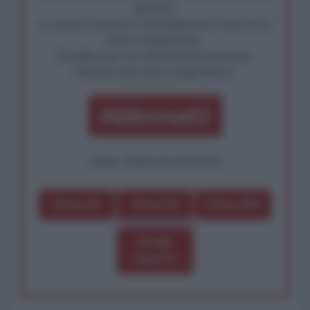
algoritmi.
La censura imposta a l'AntiDiplomatico lede un tuo
diritto fondamentale.
Rivendica una vera informazione pluralista.
Partecipa alla nostra Lunga Marcia.
Abbonati!
oppure effettua una donazione
Dona 1€
Dona 5€
Dona 15€
Scegli
importo