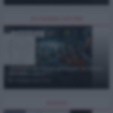
#
ECONOMIA
E
DINTORNI
di Giuseppe Masala
Gli Stati Uniti stanno perdendo “la Guerra
Mondiale a pezzi”?
25 Giugno 2026 10:00
#
EXODUS